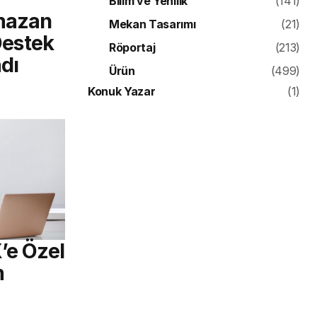
Bilim ve Yenilik
(141)
mazan
Mekan Tasarımı
(21)
 Destek
Röportaj
(213)
dı
Ürün
(499)
Konuk Yazar
(1)
’e Özel
m