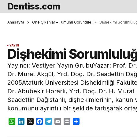
Dentiss.com
Anasayfa
Öne Çıkanlar – Tümünü Görüntüle
Dişhekimi Sorumluluğ
YAYIN
Dişhekimi Sorumluluğu
Yayıncı: Vestiyer Yayın GrubuYazar: Prof. Dr
Dr. Murat Akgül, Yrd. Doç. Dr. Saadettin Dağı
2005Atatürk Üniversitesi Dişhekimliği Fakült
Dr. Abubekir Horarlı, Yrd. Doç. Dr. H. Murat
Saadettin Dağıstanlı, dişhekimlerinin, kanun 
konumunu ayrıntılı bir şekilde tartışarak ort
WhatsApp
LinkedIn
X
Facebook
Telegram
Email
Print
Share