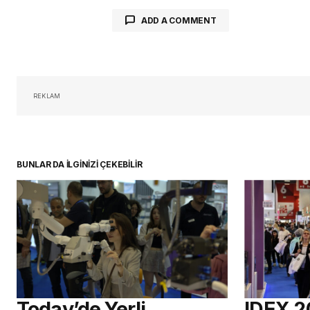
ADD A COMMENT
oturum 
REKLAM
BUNLAR DA İLGİNİZİ ÇEKEBİLİR
Today’de Yerli
IDEX 2