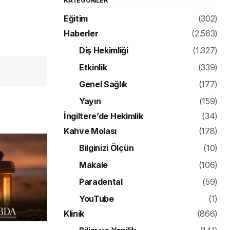
KATEGORILER
Eğitim
(302)
Haberler
(2.563)
Diş Hekimliği
(1.327)
Etkinlik
(339)
Genel Sağlık
(177)
Yayın
(159)
İngiltere’de Hekimlik
(34)
Kahve Molası
(178)
Bilginizi Ölçün
(10)
Makale
(106)
Paradental
(59)
YouTube
(1)
Klinik
(866)