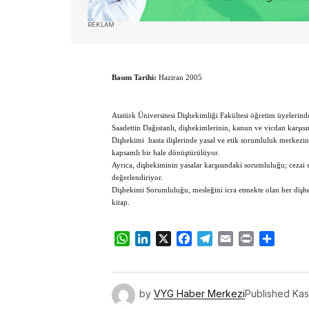
REKLAM
Basım Tarihi:
Haziran 2005
Atatürk Üniversitesi Dişhekimliği Fakültesi öğretim üyelerin
Saadettin Dağıstanlı, dişhekimlerinin, kanun ve vicdan karşısı
Dişhekimi  hasta ilişlerinde yasal ve etik sorumluluk merkez
kapsamlı bir hale dönüştürülüyor.
Ayrıca, dişhekiminin yasalar karşısındaki sorumluluğu; cezai
değerlendiriyor.
Dişhekimi Sorumluluğu, mesleğini icra etmekte olan her diş
kitap.
WhatsApp
LinkedIn
X
Facebook
Telegram
Email
Print
Share
by
VYG Haber Merkezi
Published
Kas