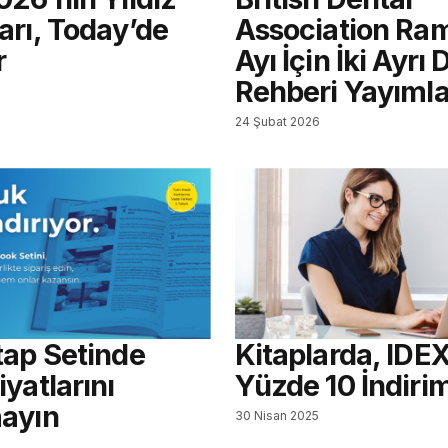
arı, Today’de
Association Ra
r
Ayı İçin İki Ayrı
Rehberi Yayımla
24 Şubat 2026
tap Setinde
Kitaplarda, IDEX
yatlarını
Yüzde 10 İndiri
ayın
30 Nisan 2025