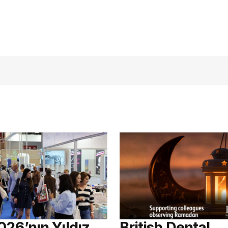
açmalısınız
026’nın Yıldız
British Dental