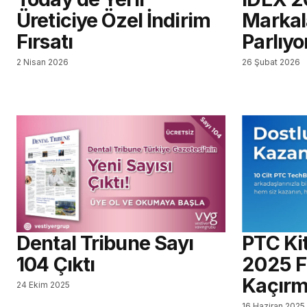
Üreticiye Özel İndirim
Markal
Fırsatı
Parlıyo
2 Nisan 2026
26 Şubat 2026
Dental Tribune Sayı
PTC Ki
104 Çıktı
2025 Fi
Kaçırm
24 Ekim 2025
16 Haziran 2025