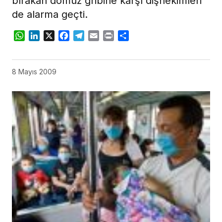
bırakan domuz gribine karşı dişhekimleri
de alarma geçti.
WhatsApp
LinkedIn
X
Facebook
Telegram
Email
Print
Share
8 Mayıs 2009