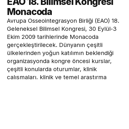
EAO 18. Bilimsel Kongresi
Monacoda
Avrupa Osseointegrasyon Birliği (EAO) 18.
Geleneksel Bilimsel Kongresi, 30 Eylül-3
Ekim 2009 tarihlerinde Monacoda
gerçekleştirilecek. Dünyanın çeşitli
ülkelerinden yoğun katılımın beklendiği
organizasyonda kongre öncesi kurslar,
çeşitli konularda oturumlar, klinik
çalışmaları, klinik ve temel araştırma
yarışmaları ile ödül töreni bulunuyor.
Bilimsel programda işlenecek konular
arasında; Sinüs tepesinde ve immediyat
yüklemede son 10 yılda görülen
deneyimler, komplikasyon yönetimi,
yumuşak doku yönetimi ve geçici