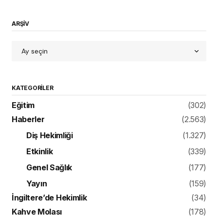
ARŞİV
KATEGORILER
Eğitim
(302)
Haberler
(2.563)
Diş Hekimliği
(1.327)
Etkinlik
(339)
Genel Sağlık
(177)
Yayın
(159)
İngiltere’de Hekimlik
(34)
Kahve Molası
(178)