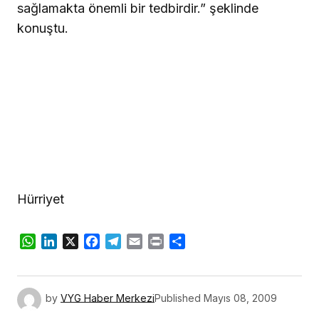
sağlamakta önemli bir tedbirdir.” şeklinde
konuştu.
Hürriyet
WhatsApp
LinkedIn
X
Facebook
Telegram
Email
Print
Share
by
VYG Haber Merkezi
Published
Mayıs 08, 2009