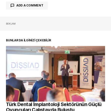
ADD A COMMENT
REKLAM
oturum açmalısınız
BUNLAR DA İLGİNİZİ ÇEKEBİLİR
Türk Dental İmplantoloji Sektörünün Güçlü
Oyuncuları Çalıştayda Buluştu