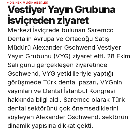
DIŞ HEKIMLIĞI
HABERLER
Vestiyer Yayın Grubuna
İsviçreden ziyaret
Merkezi İsviçrede bulunan Saremco
Dentalin Avrupa ve Ortadoğu Satış
Müdürü Alexander Gschwend Vestiyer
Yayın Grubunu (VYG) ziyaret etti. 28 Ekim
Salı günü gerçekleşen ziyaretinde
Gschwend, VYG yetkilileriyle yaptığı
görüşmede Türk dental pazarı, VYGnin
yayınları ve Dental İstanbul Kongresi
hakkında bilgi aldı. Saremco olarak Türk
dental sektörünü çok önemsediklerini
söyleyen Alexander Gschwend, sektörün
dinamik yapısına dikkat çekti.