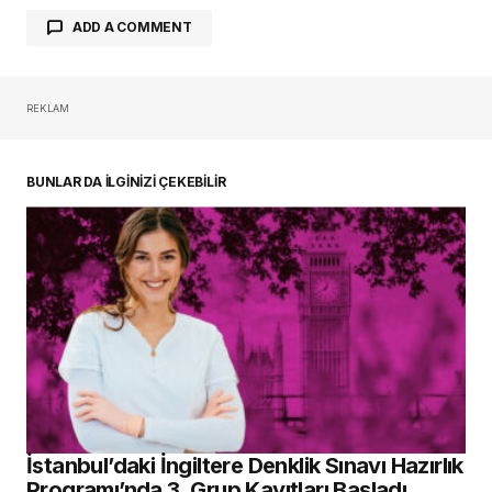
ADD A COMMENT
REKLAM
oturum açmalısınız
BUNLAR DA İLGİNİZİ ÇEKEBİLİR
İstanbul’daki İngiltere Denklik Sınavı Hazırlık
Programı’nda 3. Grup Kayıtları Başladı