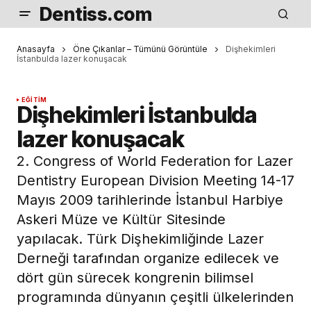
Dentiss.com
Anasayfa
Öne Çıkanlar – Tümünü Görüntüle
Dişhekimleri
İstanbulda lazer konuşacak
EĞITIM
Dişhekimleri İstanbulda
lazer konuşacak
2. Congress of World Federation for Lazer
Dentistry European Division Meeting 14-17
Mayıs 2009 tarihlerinde İstanbul Harbiye
Askeri Müze ve Kültür Sitesinde
yapılacak. Türk Dişhekimliğinde Lazer
Derneği tarafından organize edilecek ve
dört gün sürecek kongrenin bilimsel
programında dünyanın çeşitli ülkelerinden