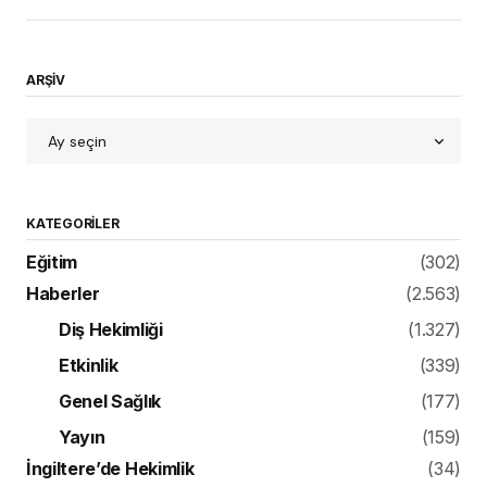
ARŞİV
KATEGORILER
Eğitim
(302)
Haberler
(2.563)
Diş Hekimliği
(1.327)
Etkinlik
(339)
Genel Sağlık
(177)
Yayın
(159)
İngiltere’de Hekimlik
(34)