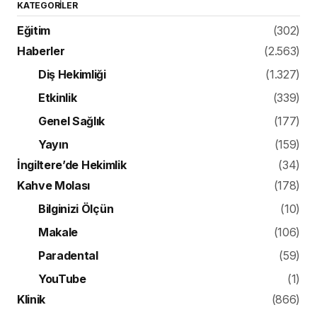
KATEGORILER
Eğitim
(302)
Haberler
(2.563)
Diş Hekimliği
(1.327)
Etkinlik
(339)
Genel Sağlık
(177)
Yayın
(159)
İngiltere’de Hekimlik
(34)
Kahve Molası
(178)
Bilginizi Ölçün
(10)
Makale
(106)
Paradental
(59)
YouTube
(1)
Klinik
(866)