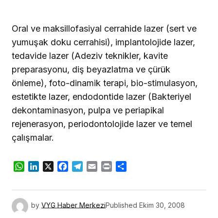
Oral ve maksillofasiyal cerrahide lazer (sert ve
yumuşak doku cerrahisi), implantolojide lazer,
tedavide lazer (Adeziv teknikler, kavite
preparasyonu, diş beyazlatma ve çürük
önleme), foto-dinamik terapi, bio-stimulasyon,
estetikte lazer, endodontide lazer (Bakteriyel
dekontaminasyon, pulpa ve periapikal
rejenerasyon, periodontolojide lazer ve temel
çalışmalar.
WhatsApp
LinkedIn
X
Facebook
Telegram
Email
Print
Share
by
VYG Haber Merkezi
Published
Ekim 30, 2008