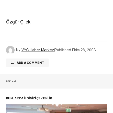
Özgür Çilek
by
VYG Haber Merkezi
Published
Ekim 28, 2008
ADD A COMMENT
REKLAM
oturum açmalısınız
BUNLAR DA İLGİNİZİ ÇEKEBİLİR