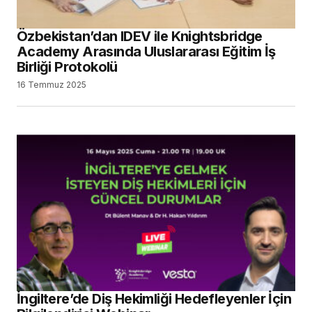
Özbekistan’dan IDEV ile Knightsbridge
Academy Arasında Uluslararası Eğitim İş
Birliği Protokolü
16 Temmuz 2025
İngiltere’de Diş Hekimliği Hedefleyenler İçin