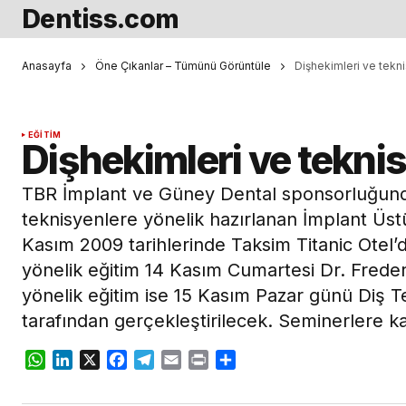
Dentiss.com
Anasayfa
Öne Çıkanlar – Tümünü Görüntüle
Dişhekimleri ve tekni
EĞITIM
Dişhekimleri ve teknis
TBR İmplant ve Güney Dental sponsorluğund
teknisyenlere yönelik hazırlanan İmplant Üstü
Kasım 2009 tarihlerinde Taksim Titanic Otel’
yönelik eğitim 14 Kasım Cumartesi Dr. Frede
yönelik eğitim ise 15 Kasım Pazar günü Diş T
tarafından gerçekleştirilecek. Seminerlere ka
WhatsApp
LinkedIn
X
Facebook
Telegram
Email
Print
Share