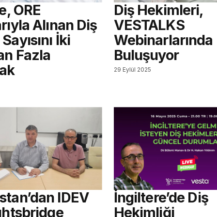
re, ORE
Diş Hekimleri,
rıyla Alınan Diş
VESTALKS
Sayısını İki
Webinarlarında
an Fazla
Buluşuyor
cak
29 Eylül 2025
stan’dan IDEV
İngiltere’de Diş
ghtsbridge
Hekimliği