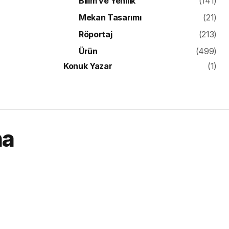
Bilim ve Yenilik
(141)
Mekan Tasarımı
(21)
Röportaj
(213)
Ürün
(499)
Konuk Yazar
(1)
na