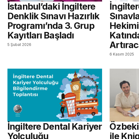
İstanbul’daki İngiltere
İngilte
Denklik Sınavı Hazırlık
Sınavla
Programı’nda 3. Grup
Hekimi 
Kayıtları Başladı
Katınd
Artıra
5 Şubat 2026
6 Kasım 2025
İngiltere Dental Kariyer
Özbeki
Yolculuğu
ile Kni