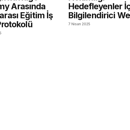
y Arasında
Hedefleyenler İ
arası Eğitim İş
Bilgilendirici W
 Protokolü
7 Nisan 2025
5