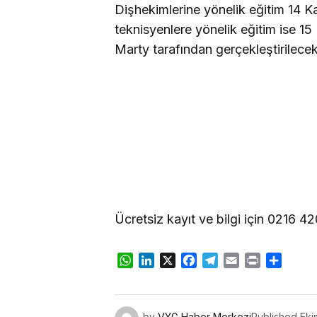
Dişhekimlerine yönelik eğitim 14 K
teknisyenlere yönelik eğitim ise 1
Marty tarafından gerçekleştirilecek
Ücretsiz kayıt ve bilgi için 0216 42
WhatsApp
LinkedIn
X
Facebook
Telegram
Email
Print
Share
by
VYG Haber Merkezi
Published
Eki