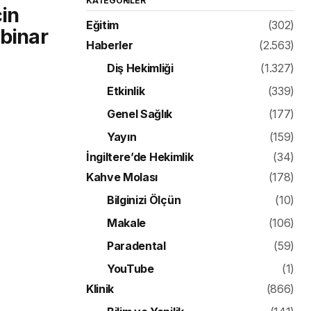
KATEGORILER
çin
Eğitim
(302)
ebinar
Haberler
(2.563)
Diş Hekimliği
(1.327)
Etkinlik
(339)
Genel Sağlık
(177)
Yayın
(159)
İngiltere’de Hekimlik
(34)
Kahve Molası
(178)
Bilginizi Ölçün
(10)
Makale
(106)
Paradental
(59)
YouTube
(1)
Klinik
(866)