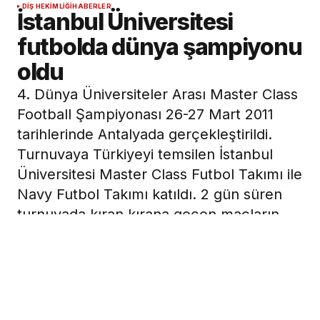
DIŞ HEKIMLIĞI
HABERLER
İstanbul Üniversitesi
futbolda dünya şampiyonu
oldu
4. Dünya Üniversiteler Arası Master Class
Football Şampiyonası 26-27 Mart 2011
tarihlerinde Antalyada gerçekleştirildi.
Turnuvaya Türkiyeyi temsilen İstanbul
Üniversitesi Master Class Futbol Takımı ile
Navy Futbol Takımı katıldı. 2 gün süren
turnuvada kıran kırana geçen maçların
ardından Kanada Dünya 3.sü, İngiltere
Dünya 2.si olurken İstanbul Üniversitesi
Master Class Takımı tüm rakiplerini geride
bırakarak 2 puanlık farkla dünya
şampiyonu oldu.