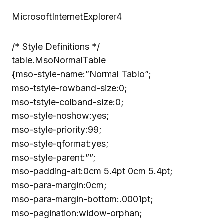
MicrosoftInternetExplorer4
/* Style Definitions */
table.MsoNormalTable
{mso-style-name:”Normal Tablo”;
mso-tstyle-rowband-size:0;
mso-tstyle-colband-size:0;
mso-style-noshow:yes;
mso-style-priority:99;
mso-style-qformat:yes;
mso-style-parent:””;
mso-padding-alt:0cm 5.4pt 0cm 5.4pt;
mso-para-margin:0cm;
mso-para-margin-bottom:.0001pt;
mso-pagination:widow-orphan;