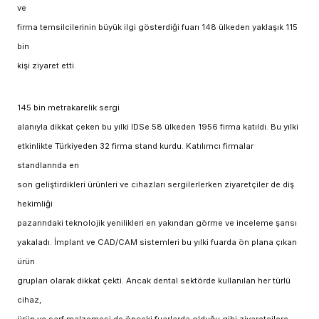
ve
firma temsilcilerinin büyük ilgi gösterdiği fuarı 148 ülkeden yaklaşık 115
bin
kişi ziyaret etti.
145 bin metrakarelik sergi
alanıyla dikkat çeken bu yılki IDSe 58 ülkeden 1956 firma katıldı. Bu yılki
etkinlikte Türkiyeden 32 firma stand kurdu. Katılımcı firmalar
standlarında en
son geliştirdikleri ürünleri ve cihazları sergilerlerken ziyaretçiler de diş
hekimliği
pazarındaki teknolojik yenilikleri en yakından görme ve inceleme şansı
yakaladı. İmplant ve CAD/CAM sistemleri bu yılki fuarda ön plana çıkan
ürün
grupları olarak dikkat çekti. Ancak dental sektörde kullanılan her türlü
cihaz,