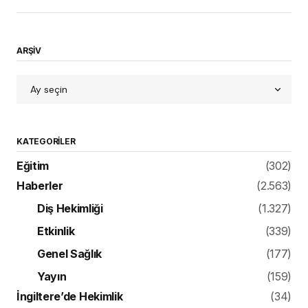
ARŞİV
KATEGORILER
Eğitim
(302)
Haberler
(2.563)
Diş Hekimliği
(1.327)
Etkinlik
(339)
Genel Sağlık
(177)
Yayın
(159)
İngiltere’de Hekimlik
(34)