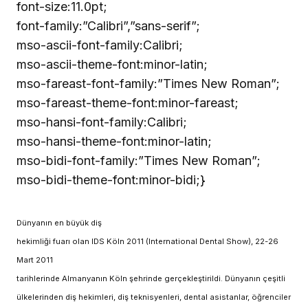
font-size:11.0pt;
font-family:”Calibri”,”sans-serif”;
mso-ascii-font-family:Calibri;
mso-ascii-theme-font:minor-latin;
mso-fareast-font-family:”Times New Roman”;
mso-fareast-theme-font:minor-fareast;
mso-hansi-font-family:Calibri;
mso-hansi-theme-font:minor-latin;
mso-bidi-font-family:”Times New Roman”;
mso-bidi-theme-font:minor-bidi;}
Dünyanın en büyük diş
hekimliği fuarı olan IDS Köln 2011 (International Dental Show), 22-26
Mart 2011
tarihlerinde Almanyanın Köln şehrinde gerçekleştirildi. Dünyanın çeşitli
ülkelerinden diş hekimleri, diş teknisyenleri, dental asistanlar, öğrenciler