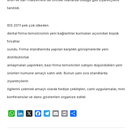
ürün ve sarf malzemesi de önceki fuarlarda olduğu gibi ziyaretçilere
tanıtıldı.
IDS 2011 pek çok ülkeden
dental firma temsilcisinin yeni bağlantılar kurmaları açısından büyük
fırsatlar
sundu. Firma standlarında yapılan karşılıklı görüşmelerde yeni
distribütörlük
anlaşmaları yapılırken, bazı firma temsilcileri satışını düşündükleri yeni
ürünleri numune amaçlı satın aldı. Bunun yanı sıra standlarda
ziyaretçilerin
ilgilerini çekmek amaçlı olarak hediye çekilişleri, canlı uygulamalar, mini
konferanslar ve dans gösterileri organize edildi.
WhatsApp
LinkedIn
X
Facebook
Telegram
Email
Print
Share