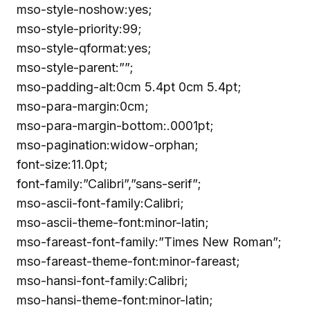
mso-style-noshow:yes;
mso-style-priority:99;
mso-style-qformat:yes;
mso-style-parent:””;
mso-padding-alt:0cm 5.4pt 0cm 5.4pt;
mso-para-margin:0cm;
mso-para-margin-bottom:.0001pt;
mso-pagination:widow-orphan;
font-size:11.0pt;
font-family:”Calibri”,”sans-serif”;
mso-ascii-font-family:Calibri;
mso-ascii-theme-font:minor-latin;
mso-fareast-font-family:”Times New Roman”;
mso-fareast-theme-font:minor-fareast;
mso-hansi-font-family:Calibri;
mso-hansi-theme-font:minor-latin;