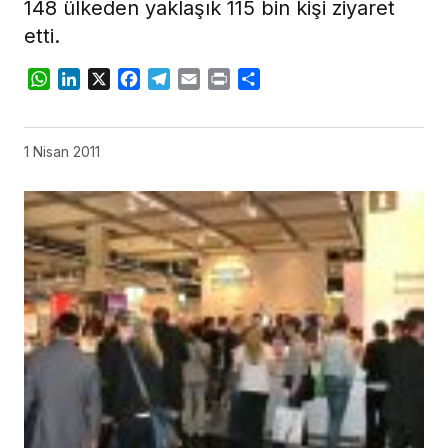
148 ülkeden yaklaşık 115 bin kişi ziyaret
etti.
WhatsApp
LinkedIn
X
Facebook
Telegram
Email
Print
Share
1 Nisan 2011