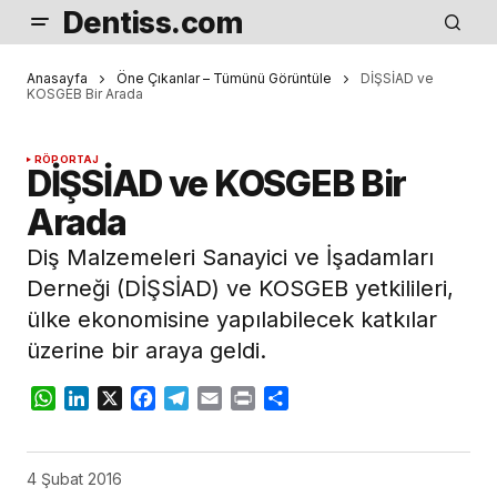
Dentiss.com
Anasayfa
Öne Çıkanlar – Tümünü Görüntüle
DİŞSİAD ve
KOSGEB Bir Arada
RÖPORTAJ
DİŞSİAD ve KOSGEB Bir
Arada
Diş Malzemeleri Sanayici ve İşadamları
Derneği (DİŞSİAD) ve KOSGEB yetkilileri,
ülke ekonomisine yapılabilecek katkılar
üzerine bir araya geldi.
WhatsApp
LinkedIn
X
Facebook
Telegram
Email
Print
Share
4 Şubat 2016