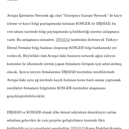
Avrupa İşletmeler Network ağı olan “Enterprice Europe Network” de kayıt
izleme ve kayıt bilgi paylaşımında bulunan KOSGEB ile DİŞSİAD, bu
veri tabanı üzerinde bilgi paylaşımında iş birlikteliği üzerine anlaşmaya
vardı. Bu anlaşmaya istinaden;
DİŞSİAD
tarafından derlenecek Türkiye
Dental Firmalar bilgi bankası oluşturup KOSGEB bilgi bankasında yer
verilecek. Böylelikle tüm Avrupa’daki business network ağını izleyen
kurumlar ile ülkemizde üretim yapan firmaların iletişimi için adım atılmış
olacak. Ayrıca isteyen firmalarımız DİŞSİAD üzerinden istediklerinde
Avrupa’daki aynı ağ üzerinde kaydı bulunan konu bazlı arama yaptırarak
istedikleri firmaların bilgilerine KOSGEB üzerinden ulaşmasını
gerçekleştirilebilecekler.
DİŞSİAD ve KOSGEB olarak ülke dental sektörünü destekleyici atılan
adımlara gelecekte de yeni projeler geliştirilmesi üzerinde fikir
birlikteliği ve iyi niyetlerini sergilediler.
DİŞSİAD
Kamu İlişkileri Komite