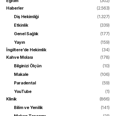
Eğitim
(302)
Haberler
(2.563)
Diş Hekimliği
(1.327)
Etkinlik
(339)
Genel Sağlık
(177)
Yayın
(159)
İngiltere’de Hekimlik
(34)
Kahve Molası
(178)
Bilginizi Ölçün
(10)
Makale
(106)
Paradental
(59)
YouTube
(1)
Klinik
(866)
Bilim ve Yenilik
(141)
Mekan Tasarımı
(21)