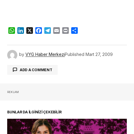
WhatsApp
LinkedIn
X
Facebook
Telegram
Email
Print
Share
by
VYG Haber Merkezi
Published
Mart 27, 2009
ADD A COMMENT
REKLAM
oturum açmalısınız
BUNLAR DA İLGİNİZİ ÇEKEBİLİR