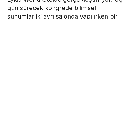
gün sürecek kongrede bilimsel
sunumlar iki ayrı salonda yapılırken bir
salonda Estetik Dişhekimliği Akademisi
Derneği’nin (EDAD) sunumları
gerçekleştirilecek.
27 Mart 2009