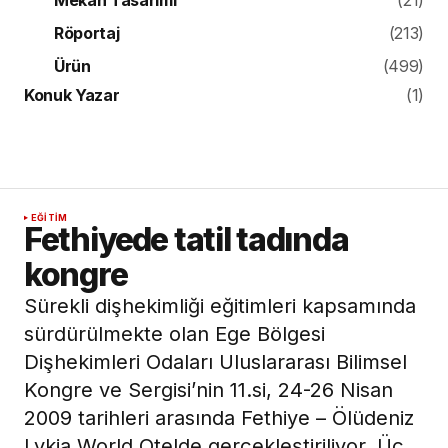
Röportaj
(213)
Ürün
(499)
Konuk Yazar
(1)
EĞITIM
Fethiyede tatil tadında
kongre
Sürekli dişhekimliği eğitimleri kapsamında
sürdürülmekte olan Ege Bölgesi
Dişhekimleri Odaları Uluslararası Bilimsel
Kongre ve Sergisi’nin 11.si, 24-26 Nisan
2009 tarihleri arasında Fethiye – Ölüdeniz
Lykia World Otelde gerçekleştiriliyor. Üç