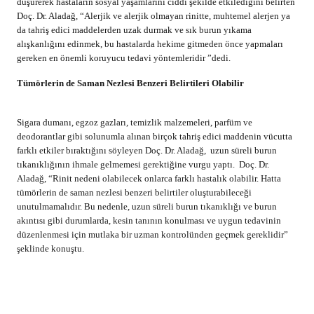
düşürerek hastaların sosyal yaşamlarını ciddi şekilde etkilediğini belirten
Doç. Dr. Aladağ, “Alerjik ve alerjik olmayan rinitte, muhtemel alerjen ya
da tahriş edici maddelerden uzak durmak ve sık burun yıkama
alışkanlığını edinmek, bu hastalarda hekime gitmeden önce yapmaları
gereken en önemli koruyucu tedavi yöntemleridir ”dedi.
Tümörlerin de Saman Nezlesi Benzeri Belirtileri Olabilir
Sigara dumanı, egzoz gazları, temizlik malzemeleri, parfüm ve
deodorantlar gibi solunumla alınan birçok tahriş edici maddenin vücutta
farklı etkiler bıraktığını söyleyen
Doç. Dr. Aladağ,
uzun süreli burun
tıkanıklığının ihmale gelmemesi gerektiğine vurgu yaptı. Doç. Dr.
Aladağ, “Rinit nedeni olabilecek onlarca farklı hastalık olabilir. Hatta
tümörlerin de saman nezlesi benzeri belirtiler oluşturabileceği
unutulmamalıdır. Bu nedenle, uzun süreli burun tıkanıklığı ve burun
akıntısı gibi durumlarda, kesin tanının konulması ve uygun tedavinin
düzenlenmesi için mutlaka bir uzman kontrolünden geçmek gereklidir”
şeklinde konuştu.