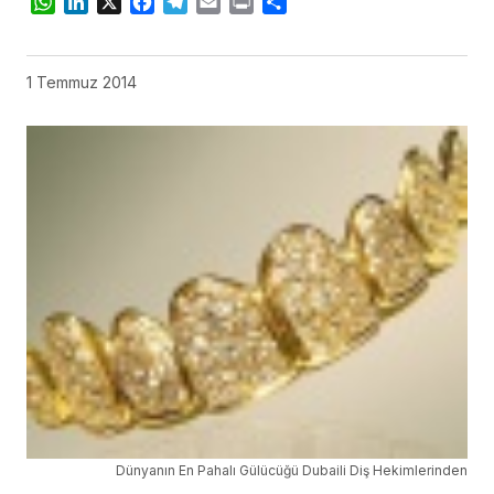
WhatsApp
LinkedIn
X
Facebook
Telegram
Email
Print
Share
1 Temmuz 2014
Dünyanın En Pahalı Gülücüğü Dubaili Diş Hekimlerinden