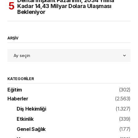
Dental İmplant Pazarının, 2034 Yılına
Kadar 14,43 Milyar Dolara Ulaşması
Bekleniyor
ARŞİV
KATEGORILER
Eğitim
(302)
Haberler
(2.563)
Diş Hekimliği
(1.327)
Etkinlik
(339)
Genel Sağlık
(177)