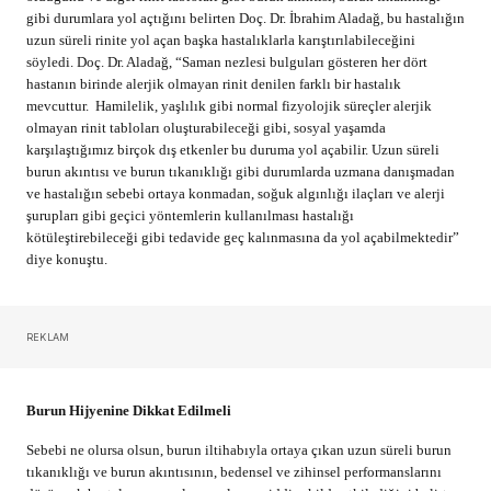
gibi durumlara yol açtığını belirten Doç. Dr. İbrahim Aladağ, bu hastalığın
uzun süreli rinite yol açan başka hastalıklarla karıştırılabileceğini
söyledi. Doç. Dr. Aladağ, “Saman nezlesi bulguları gösteren her dört
hastanın birinde alerjik olmayan rinit denilen farklı bir hastalık
mevcuttur. Hamilelik, yaşlılık gibi normal fizyolojik süreçler alerjik
olmayan rinit tabloları oluşturabileceği gibi, sosyal yaşamda
karşılaştığımız birçok dış etkenler bu duruma yol açabilir. Uzun süreli
burun akıntısı ve burun tıkanıklığı gibi durumlarda uzmana danışmadan
ve hastalığın sebebi ortaya konmadan,
soğuk algınlığı ilaçları ve alerji
şurupları gibi geçici yöntemlerin kullanılması hastalığı
kötüleştirebileceği gibi tedavide geç kalınmasına da yol açabilmektedir”
diye konuştu.
REKLAM
Burun Hijyenine Dikkat Edilmeli
Sebebi ne olursa olsun, burun iltihabıyla ortaya çıkan uzun süreli burun
tıkanıklığı ve burun akıntısının, bedensel ve zihinsel performanslarını