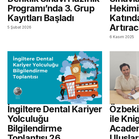
Programı’nda 3. Grup
Hekimi 
Kayıtları Başladı
Katınd
Artıra
5 Şubat 2026
6 Kasım 2025
İngiltere Dental Kariyer
Özbeki
Yolculuğu
ile Kni
Bilgilendirme
Academ
Toplantısı 26
Uluslar