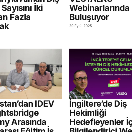
Sayısını İki
Webinarlarında
an Fazla
Buluşuyor
cak
29 Eylül 2025
stan’dan IDEV
İngiltere’de Diş
ghtsbridge
Hekimliği
y Arasında
Hedefleyenler İ
arası Eğitim İş
Bilgilendirici W