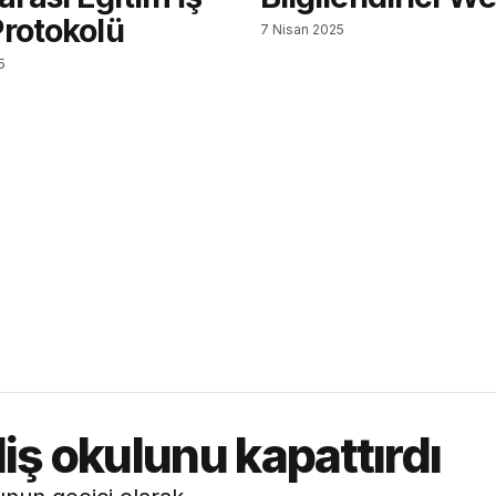
 Protokolü
7 Nisan 2025
5
iş okulunu kapattırdı