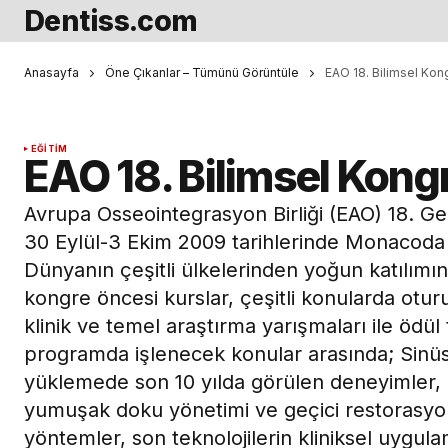
Dentiss.com
Anasayfa
Öne Çıkanlar – Tümünü Görüntüle
EAO 18. Bilimsel Kon
EĞITIM
EAO 18. Bilimsel Kong
Avrupa Osseointegrasyon Birliği (EAO) 18. Ge
30 Eylül-3 Ekim 2009 tarihlerinde Monacoda 
Dünyanın çeşitli ülkelerinden yoğun katılımı
kongre öncesi kurslar, çeşitli konularda oturu
klinik ve temel araştırma yarışmaları ile ödül
programda işlenecek konular arasında; Sinü
yüklemede son 10 yılda görülen deneyimler,
yumuşak doku yönetimi ve geçici restorasyo
yöntemler, son teknolojilerin kliniksel uygula