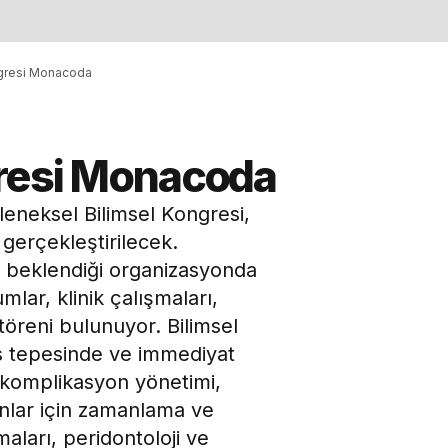
gresi Monacoda
resi Monacoda
leneksel Bilimsel Kongresi,
gerçekleştirilecek.
n beklendiği organizasyonda
mlar, klinik çalışmaları,
 töreni bulunuyor. Bilimsel
s tepesinde ve immediyat
 komplikasyon yönetimi,
nlar için zamanlama ve
maları, peridontoloji ve