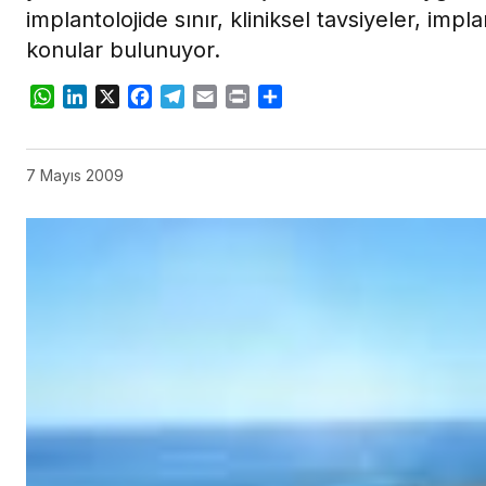
implantolojide sınır, kliniksel tavsiyeler, implan
konular bulunuyor.
WhatsApp
LinkedIn
X
Facebook
Telegram
Email
Print
Share
7 Mayıs 2009