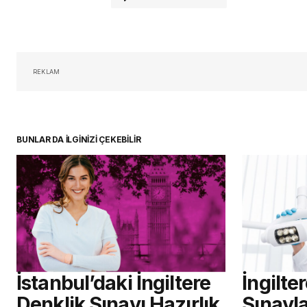
oturum 
REKLAM
BUNLAR DA İLGİNİZİ ÇEKEBİLİR
İstanbul’daki İngiltere
İngilte
Denklik Sınavı Hazırlık
Sınavla