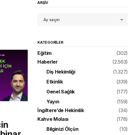
ARŞİV
KATEGORILER
Eğitim
(302)
Haberler
(2.563)
Diş Hekimliği
(1.327)
Etkinlik
(339)
Genel Sağlık
(177)
Yayın
(159)
İngiltere’de Hekimlik
(34)
Kahve Molası
(178)
çin
Bilginizi Ölçün
(10)
ebinar