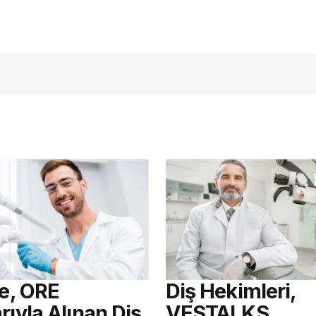
açmalısınız
re, ORE
Diş Hekimleri,
rıyla Alınan Diş
VESTALKS