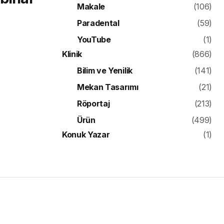
Makale
(106)
Paradental
(59)
YouTube
(1)
Klinik
(866)
Bilim ve Yenilik
(141)
Mekan Tasarımı
(21)
Röportaj
(213)
Ürün
(499)
Konuk Yazar
(1)