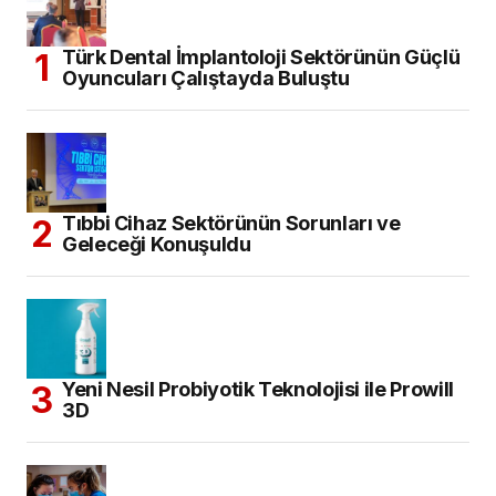
Türk Dental İmplantoloji Sektörünün Güçlü
Oyuncuları Çalıştayda Buluştu
Tıbbi Cihaz Sektörünün Sorunları ve
Geleceği Konuşuldu
Yeni Nesil Probiyotik Teknolojisi ile Prowill
3D