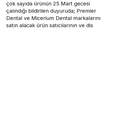
çok sayıda ürünün 25 Mart gecesi
çalındığı bildirilen duyuruda; Premier
Dental ve Micerium Dental markalarını
satın alacak ürün satıcılarının ve diş
hekimlerinin şüpheli durumlarda Esas
Group’u (0 212 525 46 46) veya Emniyet
Hizmetleri Hırsızlık Bürosu Yetkili Amiri’ni
(0532 437 10 14) aramaları istendi.
2 Nisan 2013