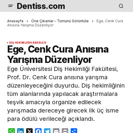
Dentiss.com
Anasayfa
Öne Çıkanlar – Tümünü Görüntüle
Ege, Cenk Cura
Anısına Yarışma Düzenliyor
DIŞ HEKIMLIĞI
HABERLER
Ege, Cenk Cura Anısına
Yarışma Düzenliyor
Ege Üniversitesi Diş Hekimliği Fakültesi,
Prof. Dr. Cenk Cura anısına yarışma
düzenleyeceğini duyurdu. Diş hekimliğinin
tüm alanlarında yapılacak araştırmalara
teşvik amacıyla organize edilecek
yarışmada dereceye girecek ilk üç isme
para ödülü verileceği açıklandı.
WhatsApp
LinkedIn
X
Facebook
Telegram
Email
Print
Share