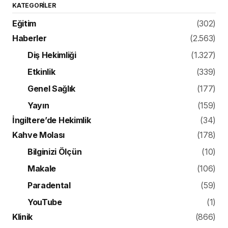
KATEGORILER
Eğitim
(302)
Haberler
(2.563)
Diş Hekimliği
(1.327)
Etkinlik
(339)
Genel Sağlık
(177)
Yayın
(159)
İngiltere’de Hekimlik
(34)
Kahve Molası
(178)
Bilginizi Ölçün
(10)
Makale
(106)
Paradental
(59)
YouTube
(1)
Klinik
(866)