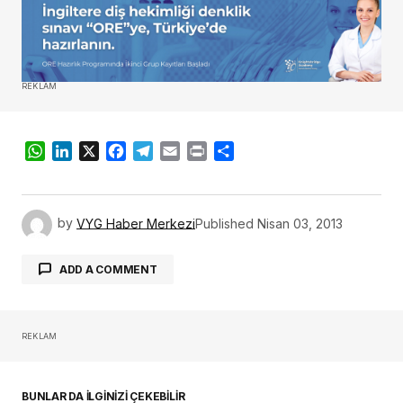
REKLAM
WhatsApp
LinkedIn
X
Facebook
Telegram
Email
Print
Share
by
VYG Haber Merkezi
Published
Nisan 03, 2013
ADD A COMMENT
REKLAM
oturum açmalısınız
BUNLAR DA İLGİNİZİ ÇEKEBİLİR