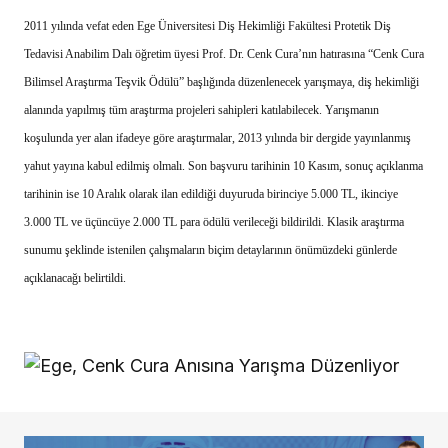
2011 yılında vefat eden Ege Üniversitesi Diş Hekimliği Fakültesi Protetik Diş
Tedavisi Anabilim Dalı öğretim üyesi Prof. Dr. Cenk Cura’nın hatırasına “Cenk Cura
Bilimsel Araştırma Teşvik Ödülü” başlığında düzenlenecek yarışmaya, diş hekimliği
alanında yapılmış tüm araştırma projeleri sahipleri katılabilecek. Yarışmanın
koşulunda yer alan ifadeye göre araştırmalar, 2013 yılında bir dergide yayınlanmış
yahut yayına kabul edilmiş olmalı. Son başvuru tarihinin 10 Kasım, sonuç açıklanma
tarihinin ise 10 Aralık olarak ilan edildiği duyuruda birinciye 5.000 TL, ikinciye
3.000 TL ve üçüncüye 2.000 TL para ödülü verileceği bildirildi. Klasik araştırma
sunumu şeklinde istenilen çalışmaların biçim detaylarının önümüzdeki günlerde
açıklanacağı belirtildi.