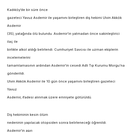
Kadıköy’de bir süre önce
gazeteci Yavuz Asdemir ile yaşamını birleştiren diş hekimi Ulvin Akkök
Asdemir
(35), yatağında ölü bulundu. Asdemir’in yatmadan önce sakinleştirici
ilaç ile
birlikte alkol aldığı belirlendi. Cumhuriyet Savcısı ile uzman ekiplerin
incelemelerini
tamamlamasının ardından Asdemir’in cesedi Adli Tıp Kurumu Morgu’na
gönderildi.
Ulvin Akkök Asdemir ile 10 gün önce yaşamını birleştiren gazeteci
Yavuz
Asdemir, ifadesi alınmak üzere emniyete götürüldü.
Diş hekiminin kesin ölüm
nedeninin yapılacak otopsiden sonra belirleneceği öğrenildi.
Asdemir’in aşırı