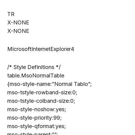
TR
X-NONE
X-NONE
MicrosoftInternetExplorer4
/* Style Definitions */
table.MsoNormalTable
{mso-style-name:”Normal Tablo”;
mso-tstyle-rowband-size:0;
mso-tstyle-colband-size:0;
mso-style-noshow:yes;
mso-style-priority:99;
mso-style-qformat:yes;
mso-style-parent:””;