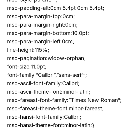
mso-padding-alt:0cm 5.4pt 0cm 5.4pt;
mso-para-margin-top:0cm;
mso-para-margin-right:0cm;
mso-para-margin-bottom:10.0pt;
mso-para-margin-left:0cm;
line-height:115%;
mso-pagination:widow-orphan;
font-size:11.0pt;
font-family:”Calibri”,”sans-serif”;
mso-ascii-font-family:Calibri;
mso-ascii-theme-font:minor-latin;
mso-fareast-font-family:”Times New Roman”;
mso-fareast-theme-font:minor-fareast;
mso-hansi-font-family:Calibri;
mso-hansi-theme-font:minor-latin;}