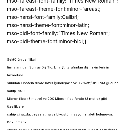
mso-fareast-font-family:”Times New Roman”;
mso-fareast-theme-font:minor-fareast;
mso-hansi-font-family:Calibri;
mso-hansi-theme-font:minor-latin;
mso-bidi-font-family:”Times New Roman”;
mso-bidi-theme-font:minor-bidi;}
Sektörün yenilikçi
firmalarından Sunray Dış Tic. Lim. Şti tarafından diş hekimlerinin
hizmetine
sunulan Einstein diode lazer (yumuşak doku) 7 Watt/980 NM gücüne
sahip. 400
Micron fiber (3 metre) ve 200 Micron fiber/endo (3 metre) gibi
özelliklere
sahip cihazda, beyazlatma ve biyostümilasyon el aleti bulunuyor.
Dokunmatik
ekranı, atımlı ve sürekli modlarla 8 hazır program, 3 adet gözlüğüyle