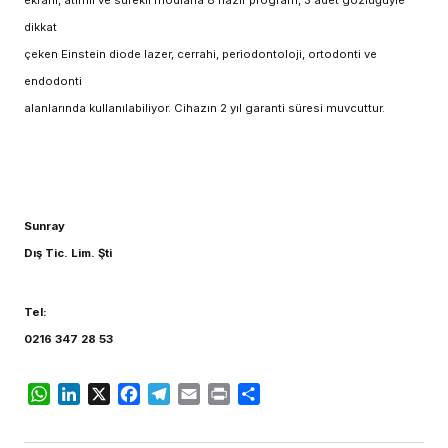
dikkat
çeken Einstein diode lazer, cerrahi, periodontoloji, ortodonti ve
endodonti
alanlarında kullanılabiliyor. Cihazın 2 yıl garanti süresi muvcuttur.
Sunray
Dış Tic. Lim. Şti
Tel:
0216 347 28 53
WhatsApp
LinkedIn
X
Facebook
Telegram
Email
Print
Share