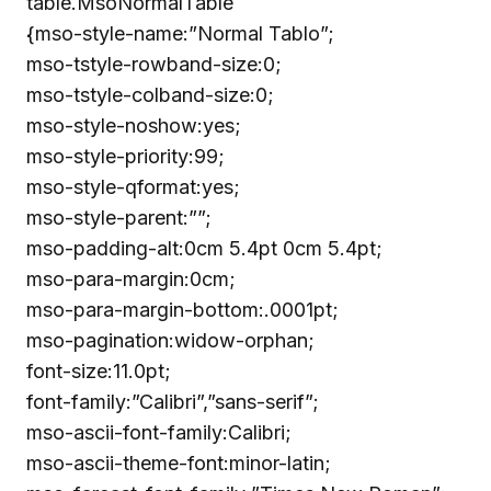
table.MsoNormalTable
{mso-style-name:”Normal Tablo”;
mso-tstyle-rowband-size:0;
mso-tstyle-colband-size:0;
mso-style-noshow:yes;
mso-style-priority:99;
mso-style-qformat:yes;
mso-style-parent:””;
mso-padding-alt:0cm 5.4pt 0cm 5.4pt;
mso-para-margin:0cm;
mso-para-margin-bottom:.0001pt;
mso-pagination:widow-orphan;
font-size:11.0pt;
font-family:”Calibri”,”sans-serif”;
mso-ascii-font-family:Calibri;
mso-ascii-theme-font:minor-latin;