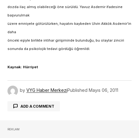
dozda ilaç almış olabileceği öne sürüldü. Yavuz Asdemir ifadesine
başvurulmak
üzere emniyete götürülürken, hayatını kaybeden Ulvin Akkök Asdemir’in
daha
önceki eşiyle birlikte intihar girişiminde bulunduğu, bu olaylar zinciri
sonunda da psikolojik tedavi gördüğü öğrenildi.
Kaynak: Hürriyet
by
VYG Haber Merkezi
Published
Mayıs 06, 2011
ADD A COMMENT
REKLAM
oturum açmalısınız