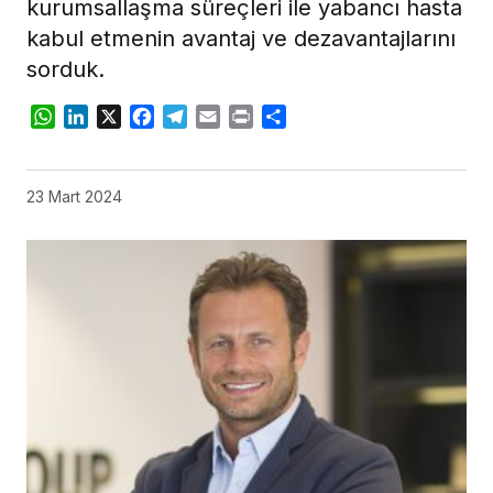
kurumsallaşma süreçleri ile yabancı hasta
kabul etmenin avantaj ve dezavantajlarını
sorduk.
WhatsApp
LinkedIn
X
Facebook
Telegram
Email
Print
Share
23 Mart 2024