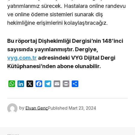
yatırımlarımız sürecek. Hastalara online randevu
ve online ödeme sistemleri sunarak diş
hekimliğine erişimlerini kolaylaştıracağız.
Bu röportaj Dişhekimliği Dergisi’nin 148’inci
sayısında yayınlanmıştır. Dergiye,
vyg.com.tr
adresindeki VYG Dijital Dergi
Kütüphanesi’nden abone olunabilir.
WhatsApp
LinkedIn
X
Facebook
Telegram
Email
Print
Share
by
Elvan Genç
Published
Mart 23, 2024