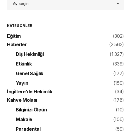
KATEGORILER
Eğitim
(302)
Haberler
(2.563)
Diş Hekimliği
(1.327)
Etkinlik
(339)
Genel Sağlık
(177)
Yayın
(159)
İngiltere’de Hekimlik
(34)
Kahve Molası
(178)
Bilginizi Ölçün
(10)
Makale
(106)
Paradental
(59)