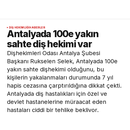
DIŞ HEKIMLIĞI
HABERLER
Antalyada 100e yakın
sahte diş hekimi var
Dişhekimleri Odası Antalya Şubesi
Başkanı Rukselen Selek, Antalyada 100e
yakın sahte dişhekimi olduğunu, bu
kişilerin yakalanmaları durumunda 7 yıl
hapis cezasına çarptırıldığına dikkat çekti.
Antalyada diş hastalıkları için özel ve
devlet hastanelerine müraacat eden
hastaları ciddi bir tehlike bekliyor.
Piyasada seyyar ve diplomasız çalışan
100e yakın sahte dişhekimi olduğunu