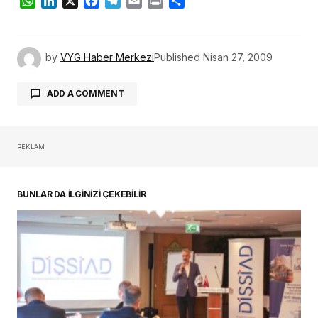
WhatsApp
LinkedIn
X
Facebook
Telegram
Email
Print
Share
by
VYG Haber Merkezi
Published
Nisan 27, 2009
ADD A COMMENT
REKLAM
oturum açmalısınız
BUNLAR DA İLGİNİZİ ÇEKEBİLİR