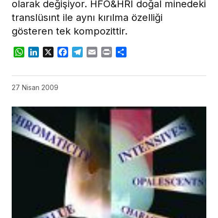
olarak değişiyor. HFO&HRI doğal minedeki
translüsınt ile aynı kırılma özelliği
gösteren tek kompozittir.
WhatsApp
LinkedIn
X
Facebook
Telegram
Email
Print
Share
27 Nisan 2009