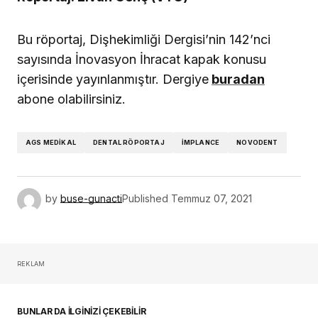
Türk Dental İmplantoloji Sektörünün Güçlü
Oyuncuları Çalıştayda Buluştu
30 Temmuz 2026