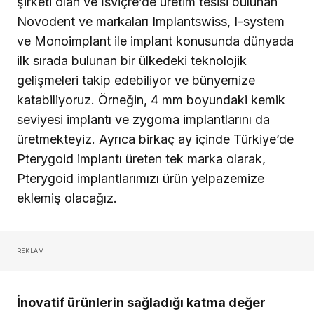
olmadığını, tamamen çalışmaya ve kendini
adamaya bağlı olduğunu biliyoruz. Katma değeri
yüksek ürünlerin istihdama katkısını inkâr
edemeyiz ve geleneksel üretimlerle çok daha
büyük miktarlarda üretimle elde edilecek karın,
bizim ürettiğimiz ürünlerin yanında çok az kaldığı
da bir gerçektir. Örneğin bir vagon dolusu fındık
ihracatından elde edilecek gelirin, bizim
ürettiğimiz bir karton kutu dolusu implant
parçalarından daha az olduğu gerçeği, durumu
açıklar. Ama bizim de böyle yerli üretim ürünlere,
diş hekimleri olarak sahip çıkmamız gerekli.
{reklam}
İhracat yapıyor musunuz? Ürünlerinizle ile
ilgili uluslararası pazarda nasıl bir potansiyel
görüyorsunuz?