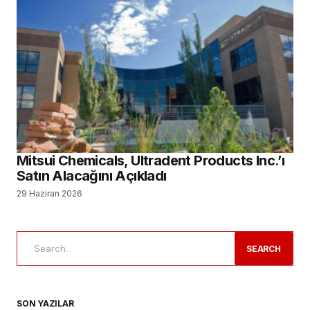
Tıbbi Cihaz Sektörünün Sorunları ve Geleceği
Konuşuldu
Yeni Nesil Probiyotik Teknolojisi ile Prowill 3D
Diş Hekimliği Tercih Edecekler için Kontenjanlar Belli
Oldu
Dental İmplant Pazarının, 2034 Yılına Kadar 14,43
Milyar Dolara Ulaşması Bekleniyor
ÇOK OKUNANLAR