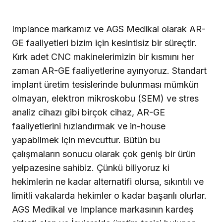
ilk sırada bulunan bir ülkedeki teknolojik
gelişmeleri takip edebiliyor ve bünyemize
katabiliyoruz. Örneğin, 4 mm boyundaki kemik
seviyesi implantı ve zygoma implantlarını da
üretmekteyiz. Ayrıca birkaç ay içinde Türkiye’de
Pterygoid implantı üreten tek marka olarak,
Pterygoid implantlarımızı ürün yelpazemize
eklemiş olacağız.
REKLAM
İnovatif ürünlerin sağladığı katma değer
hakkında neler söylemek istersiniz?
İnovatif teknolojilerin geliştirilmesinde bir sihir