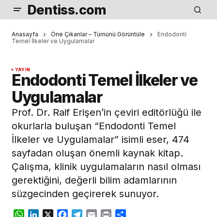
Dentiss.com
Anasayfa
Öne Çıkanlar – Tümünü Görüntüle
Endodonti
Temel İlkeler ve Uygulamalar
YAYIN
Endodonti Temel İlkeler ve
Uygulamalar
Prof. Dr. Raif Erişen’in çeviri editörlüğü ile
okurlarla buluşan “Endodonti Temel
İlkeler ve Uygulamalar” isimli eser, 474
sayfadan oluşan önemli kaynak kitap.
Çalışma, klinik uygulamaların nasıl olması
gerektiğini, değerli bilim adamlarının
süzgecinden geçirerek sunuyor.
WhatsApp
LinkedIn
X
Facebook
Telegram
Email
Print
Share