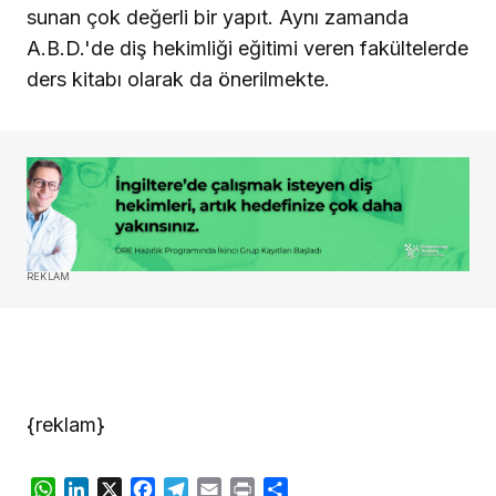
sunan çok değerli bir yapıt. Aynı zamanda
A.B.D.'de diş hekimliği eğitimi veren fakültelerde
ders kitabı olarak da önerilmekte.
REKLAM
{reklam}
WhatsApp
LinkedIn
X
Facebook
Telegram
Email
Print
Share