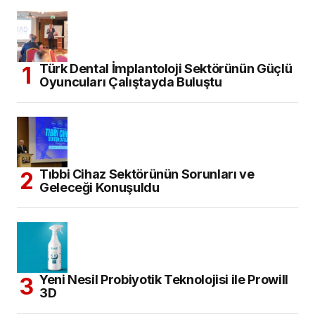
Diş Hekimliği Tercih Edecekler için
Kontenjanlar Belli Oldu
Dental İmplant Pazarının, 2034 Yılına
Kadar 14,43 Milyar Dolara Ulaşması
Bekleniyor
ARŞİV
KATEGORILER