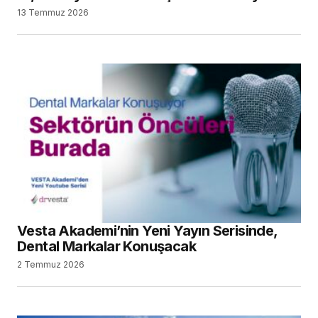
Mitsui Chemicals, Ultradent Products Inc.’ı
Satın Alacağını Açıkladı
29 Haziran 2026
SEARCH
SON YAZILAR
Türk Dental İmplantoloji Sektörünün Güçlü
Oyuncuları Çalıştayda Buluştu