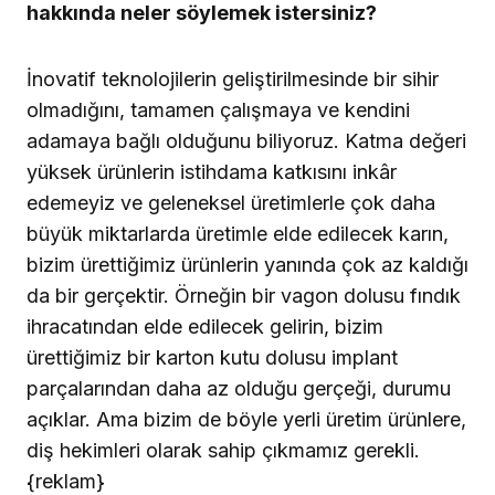
AGS ve Novodent kardeş firmaları olarak 60’tan
fazla ülkeye ihracat yapmaktayız. Üretim ve
dağıtım olarak dünya çapında orta büyüklükte
bir firmayız ve 50’den fazla bayiimiz aracılığı ile
büyük bir pazara hitap etmekteyiz. Dental
Implant gelişmekte olan bir sektör ve bu gelişim
içinde rakiplerimize göre sağlam adımlarla
ilerliyoruz. Üretici olarak iki ana avantajımız
bulunuyor, ilki üretim gücümüz ikincisi ise ürün
çeşitliliğimiz.
Röportaj: Elvan Genç (VYG)
Bu röportaj, Dişhekimliği Dergisi’nin 142’nci