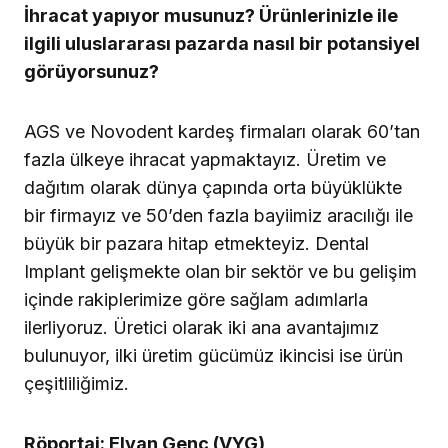
sayısında İnovasyon İhracat kapak konusu
içerisinde yayınlanmıştır. Dergiye
buradan
abone olabilirsiniz.
AGS MEDIKAL
DENTAL RÖPORTAJ
IMPLANCE
NOVODENT
by
buse-gunacti
Published
Temmuz 07, 2021
REKLAM
BUNLAR DA İLGİNİZİ ÇEKEBİLİR