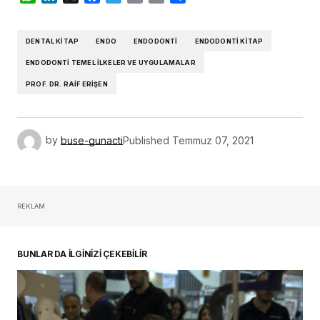
DENTAL KITAP
ENDO
ENDODONTI
ENDODONTI KITAP
ENDODONTI TEMEL İLKELER VE UYGULAMALAR
PROF. DR. RAIF ERIŞEN
by
buse-gunacti
Published
Temmuz 07, 2021
REKLAM
BUNLAR DA İLGİNİZİ ÇEKEBİLİR