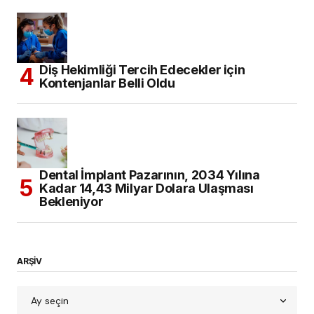
Eğitim
(302)
Haberler
(2.563)
Diş Hekimliği
(1.327)
Etkinlik
(339)
Genel Sağlık
(177)
Yayın
(159)
İngiltere’de Hekimlik
(34)
Kahve Molası
(178)
Bilginizi Ölçün
(10)
Makale
(106)
Paradental
(59)
YouTube
(1)
Klinik
(866)
Bilim ve Yenilik
(141)