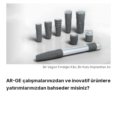
Bir Vagon Fındığın Kârı, Bir Kutu İmplanttan Az
AR-GE çalışmalarınızdan ve inovatif ürünlere
yatırımlarınızdan bahseder misiniz?
Implance markamız ve AGS Medikal olarak AR-