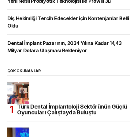
Yeni Nesil Probiyotik Teknolojisi ile Prowill 3D
Diş Hekimliği Tercih Edecekler için Kontenjanlar Belli
Oldu
Dental İmplant Pazarının, 2034 Yılına Kadar 14,43
Milyar Dolara Ulaşması Bekleniyor
ÇOK OKUNANLAR
Türk Dental İmplantoloji Sektörünün Güçlü
Oyuncuları Çalıştayda Buluştu