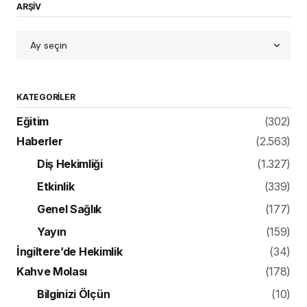
ARŞİV
KATEGORILER
Eğitim
(302)
Haberler
(2.563)
Diş Hekimliği
(1.327)
Etkinlik
(339)
Genel Sağlık
(177)
Yayın
(159)
İngiltere’de Hekimlik
(34)
Kahve Molası
(178)
Bilginizi Ölçün
(10)