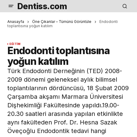
Dentiss.com
Anasayfa
Öne Çıkanlar – Tümünü Görüntüle
Endodonti
toplantısına yoğun katılım
EĞITIM
Endodonti toplantısına
yoğun katılım
Türk Endodonti Derneğinin (TED) 2008-
2009 dönemi geleneksel aylık bilimsel
toplantılarının dördüncüsü, 18 Şubat 2009
Çarşamba akşamı Marmara Üniversitesi
Dişhekimliği Fakültesinde yapıldı.19.00-
20.30 saatleri arasında yapılan etkinlikte
aynı fakülteden Prof. Dr. Hesna Sazak
Öveçoğlu Endodontik tedavi hangi