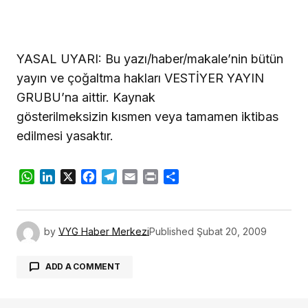
YASAL UYARI:
Bu yazı/haber/makale’nin bütün
yayın ve çoğaltma hakları VESTİYER YAYIN
GRUBU’na aittir. Kaynak
gösterilmeksizin kısmen veya tamamen iktibas
edilmesi yasaktır.
WhatsApp
LinkedIn
X
Facebook
Telegram
Email
Print
Share
by
VYG Haber Merkezi
Published
Şubat 20, 2009
ADD A COMMENT