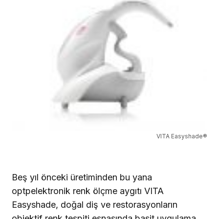
VITA Easyshade®
Beş yıl önceki üretiminden bu yana
optpelektronik renk ölçme aygıtı VITA
Easyshade, doğal diş ve restorasyonların
objektif renk tespiti esnasında basit uygulama