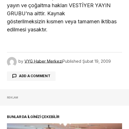
yayın ve çoğaltma hakları VESTİYER YAYIN
GRUBU’na aittir. Kaynak
gösterilmeksizin kısmen veya tamamen iktibas
edilmesi yasaktır.
by
VYG Haber Merkezi
Published
Şubat 19, 2009
ADD A COMMENT
REKLAM
oturum açmalısınız
BUNLAR DA İLGİNİZİ ÇEKEBİLİR