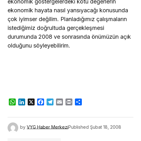
ekonomik göstergelerdeki kötü değerlerin
ekonomik hayata nasıl yansıyacağı konusunda
çok iyimser değilim. Planladığımız çalışmaların
istediğimiz doğrultuda gerçekleşmesi
durumunda 2008 ve sonrasında önümüzün açık
olduğunu söyleyebilirim.
WhatsApp
LinkedIn
X
Facebook
Telegram
Email
Print
Share
by
VYG Haber Merkezi
Published
Şubat 18, 2008