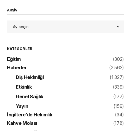
ARŞİV
KATEGORILER
Eğitim
(302)
Haberler
(2.563)
Diş Hekimliği
(1.327)
Etkinlik
(339)
Genel Sağlık
(177)
Yayın
(159)
İngiltere’de Hekimlik
(34)
Kahve Molası
(178)