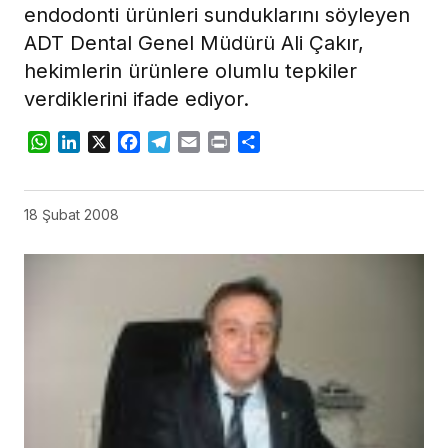
endodonti ürünleri sunduklarını söyleyen
ADT Dental Genel Müdürü Ali Çakır,
hekimlerin ürünlere olumlu tepkiler
verdiklerini ifade ediyor.
WhatsApp
LinkedIn
X
Facebook
Telegram
Email
Print
Share
18 Şubat 2008