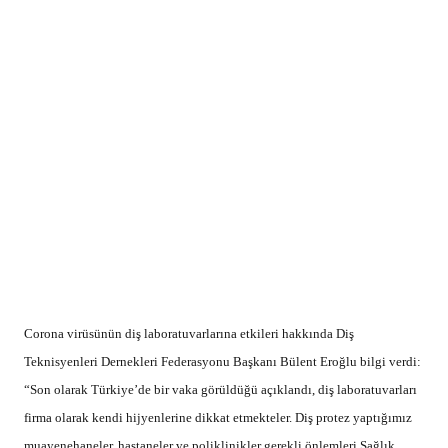
Corona virüsünün diş laboratuvarlarına etkileri hakkında Diş
Teknisyenleri Dernekleri Federasyonu Başkanı Bülent Eroğlu bilgi verdi:
“Son olarak Türkiye’de bir vaka görüldüğü açıklandı, diş laboratuvarları
firma olarak kendi hijyenlerine dikkat etmekteler. Diş protez yaptığımız
muayenehaneler, hastaneler ve poliklinikler gerekli önlemleri Sağlık