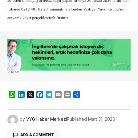
adresten inceleyip ücretsiz kayıt yapabilir veya 20 Nisan 2020 tarihinden
itibaren 0212 481 02 20 numaralı telefondan Vestiyer Yayın Grubu’nu
arayarak kayıt gerçekleştirebilirsiniz.
REKLAM
WhatsApp
LinkedIn
X
Facebook
Telegram
Email
Print
Share
by
VYG Haber Merkezi
Published
Mart 31, 2020
ADD A COMMENT