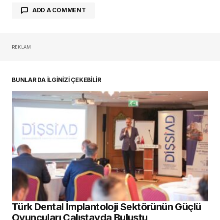
ADD A COMMENT
REKLAM
oturum açmalısınız
BUNLAR DA İLGİNİZİ ÇEKEBİLİR
Türk Dental İmplantoloji Sektörünün Güçlü
Oyuncuları Çalıştayda Buluştu