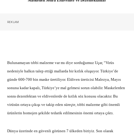
Maskeden Sonra Eldivenler ve Dezenfektanlar
REKLAM
Bulunamayan tıbbi malzeme var mı diye sorduğumuz Uçar, “Virüs
nedeniyle halkın talep ettiği mallarda bir kıtlık oluşuyor. Türkiye’de
günde 600-700 bin maske üretiliyor. Eldiven üreticisi Malezya, Mayıs
sonuna kadar kapalı, Türkiye’ye mal gelmesi sorun olabilir. Maskelerden
sonra dezenfektan ve eldivenlerde de kıtlık söz konusu olacaktır. Bu
virüsün ortaya çıkışı ve takip eden süreçte, tıbbi malzeme gibi önemli
ürünlerin homojen şekilde tedarik edilmesinin önemi ortaya çıktı.
Dünya üzerinde en güvenli görünen 7 ülkeden biriyiz. Son olarak