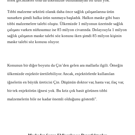
tefek gecikmeler olsa da ülkemizde bulunamayan bir ürün yok.
Tıbbi malzeme sektörü olarak daha önce sağlık çalışanlarına ürün
sunarken şimdi halka ürün sunmaya başladık. Halkın maske gibi bazı
tıbbi malzemelere talebi oluştu. Ülkemizde 1 milyonun üzerinde sağlık
çalışanı varken nüfusumuz ise 85 milyon civarında. Dolayısıyla 1 milyon
sağlık çalışanın maske talebi söz konusu iken şimdi 85 milyon kişinin
maske talebi söz konusu oluyor.
Konunun bir diğer boyutu da Çin’den gelen ara mallarla ilgili. Örneğin
ülkemizde enjektör üretilebiliyor. Ancak, enjektörlerde kullanılan
iğnelerin en büyük üreticisi Çin. Düşünün doktor var, hasta var, ilaç var,
bir tek enjektörün iğnesi yok. Bu kriz çok basit görünen tıbbi
malzemelerin bile ne kadar önemli olduğunu gösterdi".