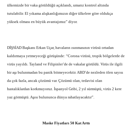
ülkemizde bir vaka görüldüğü açıklandı, umarız kontrol altında
tutulabilir. El yıkama alışkanlığımızın diğer ülkelere göre oldukça
yüksek olması en büyük avantajımız” diyor.
DİŞSİAD Başkanı Erkan Uçar, havaların ısınmasının virüsü ortadan
kaldırmaya yetmeyeceği görüşünde: “Corona virüsü, tropik bölgelerde de
virüs yayıldı. Tayland ve Filipinler’de de vakalar görüldü. Virüs ile ilgili
bir aşı bulunmadan bu panik bitmeyecektir. ABD’de nezleden ölen sayısı
da çok fazla, ancak çözümü var. Çözümü olan, tedavisi olan
hastalıklardan korkmuyoruz. İspanyol Gribi, 2 yıl sürmüştü, virüs 2 kere
yaz görmüştü. Aşısı bulununca dünya rahatlayacaktır”.
Maske Fiyatları 50 Kat Arttı