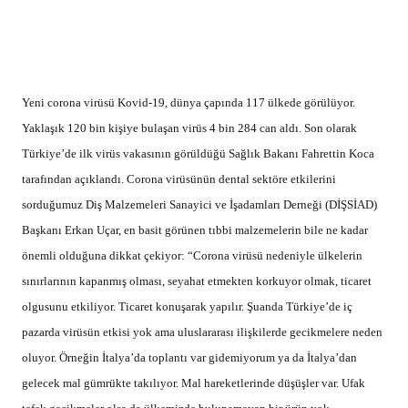
Yeni corona virüsü Kovid-19, dünya çapında 117 ülkede görülüyor.
Yaklaşık 120 bin kişiye bulaşan virüs 4 bin 284 can aldı. Son olarak
Türkiye’de ilk virüs vakasının görüldüğü Sağlık Bakanı Fahrettin Koca
tarafından açıklandı. Corona virüsünün dental sektöre etkilerini
sorduğumuz Diş Malzemeleri Sanayici ve İşadamları Derneği (DİŞSİAD)
Başkanı Erkan Uçar, en basit görünen tıbbi malzemelerin bile ne kadar
önemli olduğuna dikkat çekiyor: “Corona virüsü nedeniyle ülkelerin
sınırlarının kapanmış olması, seyahat etmekten korkuyor olmak, ticaret
olgusunu etkiliyor. Ticaret konuşarak yapılır. Şuanda Türkiye’de iç
pazarda virüsün etkisi yok ama uluslararası ilişkilerde gecikmelere neden
oluyor. Örneğin İtalya’da toplantı var gidemiyorum ya da İtalya’dan
gelecek mal gümrükte takılıyor. Mal hareketlerinde düşüşler var. Ufak