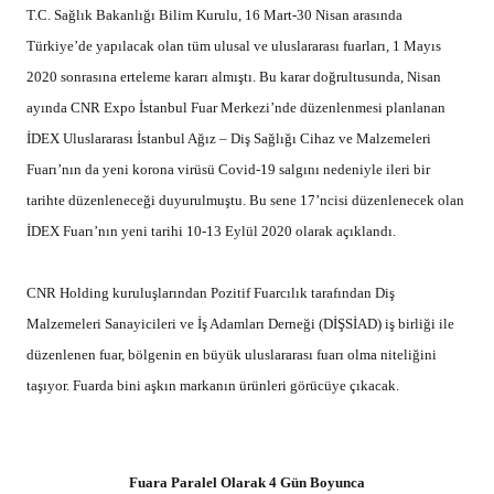
T.C. Sağlık Bakanlığı Bilim Kurulu, 16 Mart-30 Nisan arasında
Türkiye’de yapılacak olan tüm ulusal ve uluslararası fuarları, 1 Mayıs
2020 sonrasına erteleme kararı almıştı. Bu karar doğrultusunda, Nisan
ayında CNR Expo İstanbul Fuar Merkezi’nde düzenlenmesi planlanan
İDEX Uluslararası İstanbul Ağız – Diş Sağlığı Cihaz ve Malzemeleri
Fuarı’nın da yeni korona virüsü Covid-19 salgını nedeniyle ileri bir
tarihte düzenleneceği duyurulmuştu. Bu sene 17’ncisi düzenlenecek olan
İDEX Fuarı’nın yeni tarihi 10-13 Eylül 2020 olarak açıklandı.
CNR Holding kuruluşlarından Pozitif Fuarcılık tarafından Diş
Malzemeleri Sanayicileri ve İş Adamları Derneği (DİŞSİAD) iş birliği ile
düzenlenen fuar, bölgenin en büyük uluslararası fuarı olma niteliğini
taşıyor. Fuarda bini aşkın markanın ürünleri görücüye çıkacak.
Fuara Paralel Olarak 4 Gün Boyunca