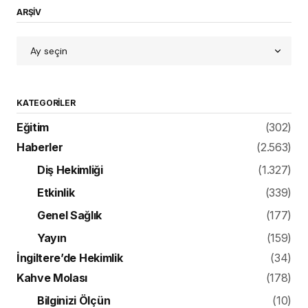
ARŞİV
KATEGORILER
Eğitim
(302)
Haberler
(2.563)
Diş Hekimliği
(1.327)
Etkinlik
(339)
Genel Sağlık
(177)
Yayın
(159)
İngiltere’de Hekimlik
(34)
Kahve Molası
(178)
Bilginizi Ölçün
(10)