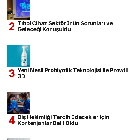
Yeni Nesil Probiyotik Teknolojisi ile Prowill
3D
Diş Hekimliği Tercih Edecekler için
Kontenjanlar Belli Oldu
Dental İmplant Pazarının, 2034 Yılına
Kadar 14,43 Milyar Dolara Ulaşması
Bekleniyor