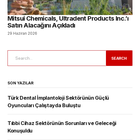
SON YAZILAR
Türk Dental İmplantoloji Sektörünün Güçlü
Oyuncuları Çalıştayda Buluştu
Tıbbi Cihaz Sektörünün Sorunları ve Geleceği
Konuşuldu
Yeni Nesil Probiyotik Teknolojisi ile Prowill 3D
Diş Hekimliği Tercih Edecekler için Kontenjanlar Belli
Oldu
Dental İmplant Pazarının, 2034 Yılına Kadar 14,43