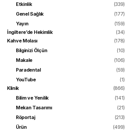
Makale
(106)
Paradental
(59)
YouTube
(1)
Klinik
(866)
Bilim ve Yenilik
(141)
Mekan Tasarımı
(21)
Röportaj
(213)
Ürün
(499)
Konuk Yazar
(1)
BILIM VE YENILIK
“Helal” Kemik Tozu