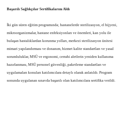
Başarılı Sağlıkçılar Sertifikalarını Aldı
İki gün süren eğitim programında; hastanelerde sterilizasyon, el hijyeni,
mikroorganizmalar, hastane enfeksiyonları ve önemleri, kan yolu ile
bulaşan hastalıklardan korunma yolları, merkezi sterilizasyon ünitesi
mimari yapılandırması ve donanım, hizmet kalite standartları ve yasal
sorumluluklar, MSÜ ve ergonomi, cerrahi aletlerin yeniden kullanıma
hazırlanması, MSÜ personel güvenliği, paketleme standartları ve
uygulamaları konuları katılımcılara detaylı olarak anlatıldı. Program
sonunda uygulanan sınavda başarılı olan katılımcılara sertifika verildi.
REKLAM