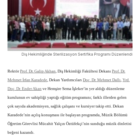
Diş Hekimliğinde Sterilizasyon Sertifika Programı Düzenlendi
Rektör
Prof. Dr. Galip Akhan
, Diş Hekimliği Fakültesi Dekanı
Prof. Dr.
Mehmet İrfan Karadede
, Dekan Yardımcıları
Doç. Dr. Mehmet Dallı
,
Yrd.
Doç. Dr. Ender Akan
ve Hemşire Sema İşleker’in yer aldığı düzenleme
kurulunun ev sahipliği yaptığı eğitim programını; farklı illerden gelen
çok sayıda akademisyen, sağlık çalışanı ve kursiyer takip etti. Dekan
Karadede’nin açılış konuşması ile başlayan programda, Müzik Bölümü
Öğretim Görevlisi Mücahit Yalçın Öztüfekçi’nin sunduğu müzik dinletisi
beğeni kazandı.