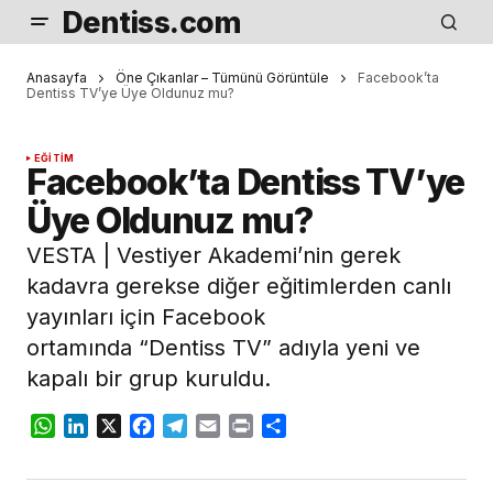
Dentiss.com
Anasayfa
Öne Çıkanlar – Tümünü Görüntüle
Facebook’ta
Dentiss TV’ye Üye Oldunuz mu?
EĞITIM
Facebook’ta Dentiss TV’ye
Üye Oldunuz mu?
VESTA | Vestiyer Akademi’nin gerek
kadavra gerekse diğer eğitimlerden canlı
yayınları için Facebook
ortamında “Dentiss TV” adıyla yeni ve
kapalı bir grup kuruldu.
WhatsApp
LinkedIn
X
Facebook
Telegram
Email
Print
Share