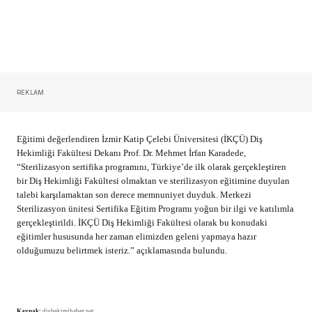
Eğitimi değerlendiren İzmir Katip Çelebi Üniversitesi (İKÇÜ)
Diş
Hekimliği Fakültesi Dekanı Prof. Dr. Mehmet İrfan Karadede,
“Sterilizasyon sertifika programını, Türkiye’de ilk olarak gerçekleştiren
bir Diş Hekimliği Fakültesi olmaktan ve sterilizasyon eğitimine duyulan
talebi karşılamaktan son derece memnuniyet duyduk. Merkezi
Sterilizasyon ünitesi Sertifika Eğitim Programı yoğun bir ilgi ve katılımla
gerçekleştirildi. İKÇÜ Diş Hekimliği Fakültesi olarak bu konudaki
eğitimler hususunda her zaman elimizden geleni yapmaya hazır
olduğumuzu belirtmek isteriz.” açıklamasında bulundu.
Kaynak:
dishekimihaber.net
by
VYG Haber Merkezi
Published
Mayıs 23, 2016
ADD A COMMENT