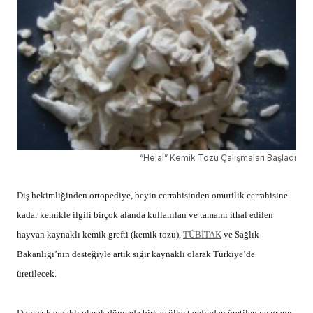
“Helal” Kemik Tozu Çalışmaları Başladı
Diş hekimliğinden ortopediye, beyin cerrahisinden omurilik cerrahisine
kadar kemikle ilgili birçok alanda kullanılan ve tamamı ithal edilen
hayvan kaynaklı kemik grefti (kemik tozu),
TÜBİTAK
ve Sağlık
Bakanlığı’nın desteğiyle artık sığır kaynaklı olarak Türkiye’de
üretilecek.
Domuz kaynaklı olarak dünyada birkaç ülke tarafından üretilen ve gramı
170 dolar olan hayvan kaynaklı kemik tozunun, oluşturulan
konsorsiyumla Türkiye’de üretilmeye başlanmasıyla hem milyonlarca
doların ülkede kalması sağlanacak hem de "helal" standartlara sahip
olması sayesinde başta İslam dünyası olmak üzere çok sayıda ülkeye
ihracat yapılacak.