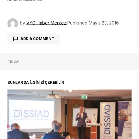
REKLAM
oturum açmalısınız
BUNLAR DA İLGİNİZİ ÇEKEBİLİR
Türk Dental İmplantoloji Sektörünün Güçlü
Oyuncuları Çalıştayda Buluştu
30 Temmuz 2026