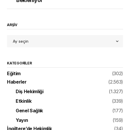
Bekleniyor
ARŞİV
KATEGORILER
Eğitim
(302)
Haberler
(2.563)
Diş Hekimliği
(1.327)
Etkinlik
(339)
Genel Sağlık
(177)
Yayın
(159)
İngiltere’de Hekimlik
(34)