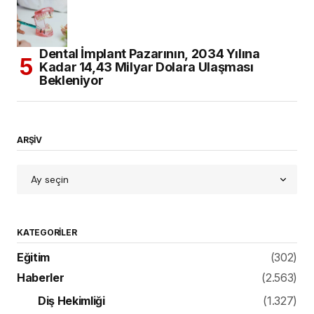
ARŞİV
KATEGORILER
Eğitim
(302)
Haberler
(2.563)
Diş Hekimliği
(1.327)
Etkinlik
(339)
Genel Sağlık
(177)
Yayın
(159)
İngiltere’de Hekimlik
(34)
Kahve Molası
(178)
Bilginizi Ölçün
(10)