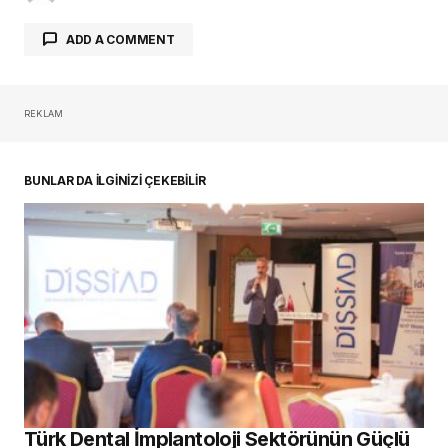
ADD A COMMENT
REKLAM
oturum açmalısınız
BUNLAR DA İLGİNİZİ ÇEKEBİLİR
Türk Dental İmplantoloji Sektörünün Güçlü