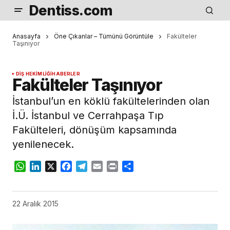
Dentiss.com
Anasayfa
Öne Çıkanlar – Tümünü Görüntüle
Fakülteler
Taşınıyor
DIŞ HEKIMLIĞI
HABERLER
Fakülteler Taşınıyor
İstanbul’un en köklü fakültelerinden olan
İ.Ü. İstanbul ve Cerrahpaşa Tıp
Fakülteleri, dönüşüm kapsamında
yenilenecek.
WhatsApp
LinkedIn
X
Facebook
Telegram
Email
Print
Share
22 Aralık 2015