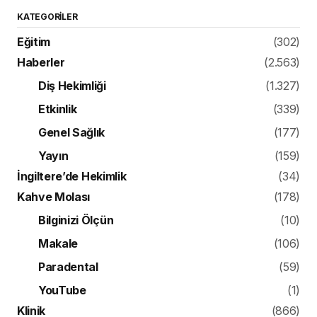
KATEGORILER
Eğitim
(302)
Haberler
(2.563)
Diş Hekimliği
(1.327)
Etkinlik
(339)
Genel Sağlık
(177)
Yayın
(159)
İngiltere’de Hekimlik
(34)
Kahve Molası
(178)
Bilginizi Ölçün
(10)
Makale
(106)
Paradental
(59)
YouTube
(1)
Klinik
(866)