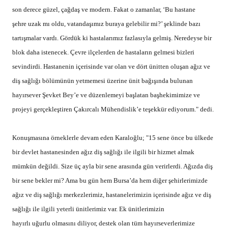
son derece güzel, çağdaş ve modern. Fakat o zamanlar, ‘Bu hastane
şehre uzak mı oldu, vatandaşımız buraya gelebilir mi?’ şeklinde bazı
tartışmalar vardı. Gördük ki hastalarımız fazlasıyla gelmiş. Neredeyse bir
blok daha istenecek. Çevre ilçelerden de hastaların gelmesi bizleri
sevindirdi. Hastanenin içerisinde var olan ve dört ünitten oluşan ağız ve
diş sağlığı bölümünün yetmemesi üzerine ünit bağışında bulunan
hayırsever Şevket Bey’e ve düzenlemeyi başlatan başhekimimize ve
projeyi gerçekleştiren Çakırcalı Mühendislik’e teşekkür ediyorum." dedi.
Konuşmasına örneklerle devam eden Karaloğlu; "15 sene önce bu ülkede
bir devlet hastanesinden ağız diş sağlığı ile ilgili bir hizmet almak
mümkün değildi. Size üç ayla bir sene arasında gün verirlerdi. Ağızda diş
bir sene bekler mi? Ama bu gün hem Bursa’da hem diğer şehirlerimizde
ağız ve diş sağlığı merkezlerimiz, hastanelerimizin içerisinde ağız ve diş
sağlığı ile ilgili yeterli ünitlerimiz var. Ek ünitlerimizin
hayırlı uğurlu olmasını diliyor, destek olan tüm hayırseverlerimize