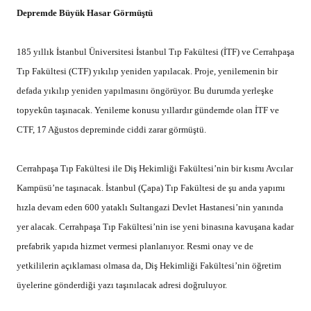
Depremde Büyük Hasar Görmüştü
185 yıllık İstanbul Üniversitesi İstanbul Tıp Fakültesi (İTF) ve Cerrahpaşa
Tıp Fakültesi (CTF) yıkılıp yeniden yapılacak. Proje, yenilemenin bir
defada yıkılıp yeniden yapılmasını öngörüyor. Bu durumda yerleşke
topyekûn taşınacak. Yenileme konusu yıllardır gündemde olan İTF ve
CTF, 17 Ağustos depreminde ciddi zarar görmüştü.
Cerrahpaşa Tıp Fakültesi ile Diş Hekimliği Fakültesi’nin bir kısmı Avcılar
Kampüsü’ne taşınacak. İstanbul (Çapa) Tıp Fakültesi de şu anda yapımı
hızla devam eden 600 yataklı Sultangazi Devlet Hastanesi’nin yanında
yer alaca
k. Cerrahpaşa Tıp Fakültesi’nin ise yeni binasına kavuşana kadar
prefabrik yapıda hizmet vermesi planlanıyor. Resmi onay v
e de
yetkililerin açıklaması olmasa da, Diş Hekimliği Fakültesi’nin öğretim
üyelerine gönderdiği yazı taşınılacak adresi doğruluyor.