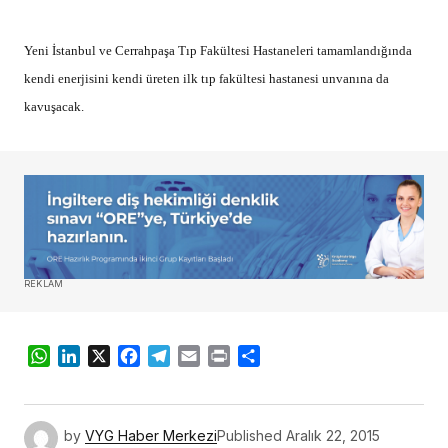
Yeni İstanbul ve Cerrahpaşa Tıp Fakültesi Hastaneleri tamamlandığında
kendi enerjisini kendi üreten ilk tıp fakültesi hastanesi unvanına da
kavuşacak.
REKLAM
WhatsApp
LinkedIn
X
Facebook
Telegram
Email
Print
Share
by
VYG Haber Merkezi
Published
Aralık 22, 2015