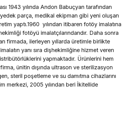
rması 1943 yılında Andon Babuçyan tarafından
 yedek parça, medikal ekipman gibi yeni oluşan
retim yaptı.1960
yılından itibaren fotöy imalatına
şhekimliği fotöyü imalatçılarındandır. Daha sonra
 firmada, ilerleyen yıllarda üretimle birlikte
 imalatın yanı sıra dişhekimliğine hizmet veren
stribütörlüklerini yapmaktadır. Ürünlerini hem
firma, ünitin dışında ultrason ve sterilizasyon
gen, steril poşetleme ve su damıtma cihazlarını
m merkezi, 2005 yılından beri İkitellide