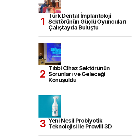
Türk Dental İmplantoloji
Sektörünün Güçlü Oyuncuları
Çalıştayda Buluştu
Tıbbi Cihaz Sektörünün
Sorunları ve Geleceği
Konuşuldu
Yeni Nesil Probiyotik
Teknolojisi ile Prowill 3D