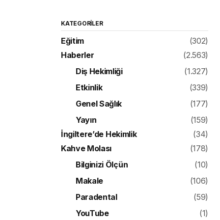
KATEGORILER
Eğitim
(302)
Haberler
(2.563)
Diş Hekimliği
(1.327)
Etkinlik
(339)
Genel Sağlık
(177)
Yayın
(159)
İngiltere’de Hekimlik
(34)
Kahve Molası
(178)
Bilginizi Ölçün
(10)
Makale
(106)
Paradental
(59)
YouTube
(1)