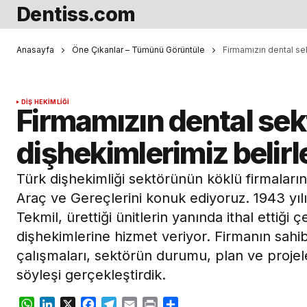
Dentiss.com
Anasayfa
Öne Çıkanlar – Tümünü Görüntüle
Firmamızın dental sek
DIŞ HEKIMLIĞI
Firmamızın dental sekt
dişhekimlerimiz belirl
Türk dişhekimliği sektörünün köklü firmaların
Araç ve Gereçlerini konuk ediyoruz. 1943 yılı
Tekmil, ürettiği ünitlerin yanında ithal ettiği çe
dişhekimlerine hizmet veriyor. Firmanın sahib
çalışmaları, sektörün durumu, plan ve projeler
söyleşi gerçekleştirdik.
WhatsApp
LinkedIn
X
Facebook
Telegram
Email
Print
Share