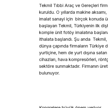
Tekmil Tıbbi Araç ve Gereçleri fi
kuruldu. O yıllarda makine aksamı,
imalat sanayi için
birçok konuda ü
başlayan Tekmil, Türkiyenin ilk di
komple ünit fotöy imalatına başlanan
ithalata başlandı. Şu anda
Tekmil,
dünya çapında firmaların Türkiye di
yurtiçine, hem de yurt dışına satan 
cihazları, hava kompresörleri, rönt
sektöre sunmaktadır. Firmanın üreti
bulunuyor.
Kongrelere büyük önem veriyor