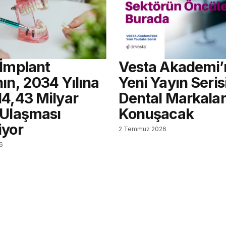
 İmplant
Vesta Akademi’
ın, 2034 Yılına
Yeni Yayın Seris
14,43 Milyar
Dental Markalar
 Ulaşması
Konuşacak
iyor
2 Temmuz 2026
6