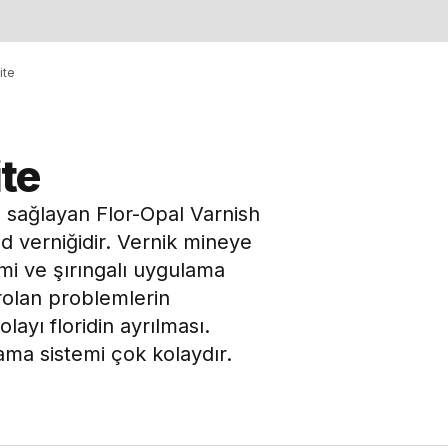
ite
te
sı sağlayan Flor-Opal Varnish
d verniğidir. Vernik mineye
mi ve şırıngalı uygulama
arolan problemlerin
ayı floridin ayrılması.
lama sistemi çok kolaydır.