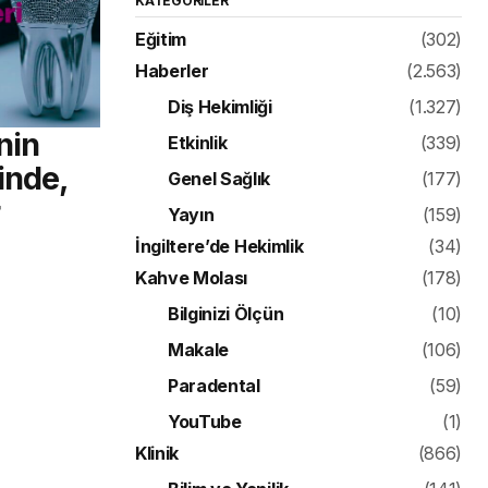
KATEGORILER
Eğitim
(302)
Haberler
(2.563)
Diş Hekimliği
(1.327)
nin
Etkinlik
(339)
inde,
Genel Sağlık
(177)
Yayın
(159)
İngiltere’de Hekimlik
(34)
Kahve Molası
(178)
Bilginizi Ölçün
(10)
Makale
(106)
Paradental
(59)
YouTube
(1)
Klinik
(866)