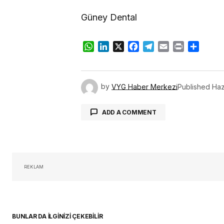
Güney Dental
WhatsApp
LinkedIn
X
Facebook
Telegram
Email
Print
Share
by
VYG Haber Merkezi
Published
Haz
ADD A COMMENT
oturum 
REKLAM
BUNLAR DA İLGİNİZİ ÇEKEBİLİR