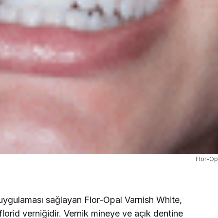
Flor-Op
d uygulaması sağlayan Flor-Opal Varnish White,
lorid verniğidir. Vernik mineye ve açık dentine