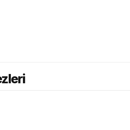
zleri
i