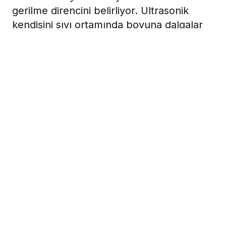
gerilme direncini belirliyor. Ultrasonik
kendisini sıvı ortamında boyuna dalgalar
olarak üretiyor. Sonik basıncın sonuçları
sıkıştırmalar ve küçülmelerdir.
2 Nisan 2008