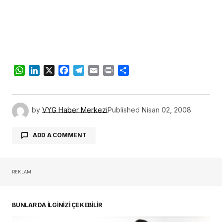
WhatsApp
LinkedIn
X
Facebook
Telegram
Email
Print
Share
by
VYG Haber Merkezi
Published
Nisan 02, 2008
ADD A COMMENT
REKLAM
oturum açmalısınız
BUNLAR DA İLGİNİZİ ÇEKEBİLİR