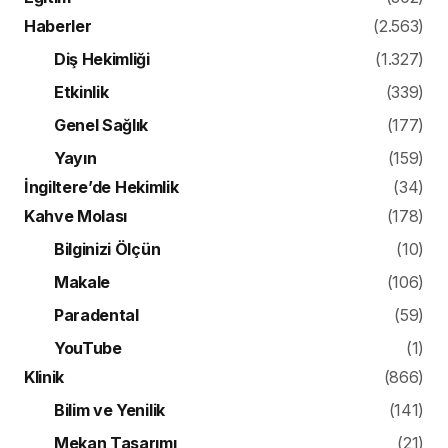
Haberler
(2.563)
Diş Hekimliği
(1.327)
Etkinlik
(339)
Genel Sağlık
(177)
Yayın
(159)
İngiltere’de Hekimlik
(34)
Kahve Molası
(178)
Bilginizi Ölçün
(10)
Makale
(106)
Paradental
(59)
YouTube
(1)
Klinik
(866)
Bilim ve Yenilik
(141)
Mekan Tasarımı
(21)