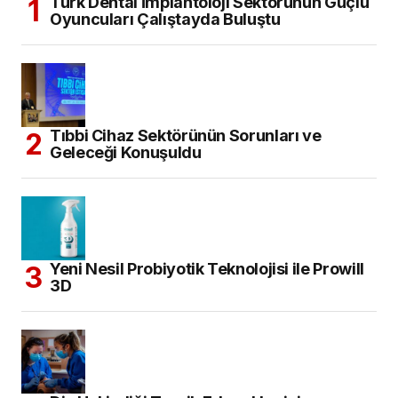
Türk Dental İmplantoloji Sektörünün Güçlü
Oyuncuları Çalıştayda Buluştu
Tıbbi Cihaz Sektörünün Sorunları ve
Geleceği Konuşuldu
Yeni Nesil Probiyotik Teknolojisi ile Prowill
3D