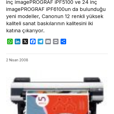
inç imagePROGRAF iPF5100 ve 24 inç
imagePROGRAF iPF6100un da bulunduğu
yeni modeller, Canonun 12 renkli yüksek
kaliteli sanat baskılarının kalitesini iki
katına çıkarıyor.
WhatsApp
LinkedIn
X
Facebook
Telegram
Email
Print
Share
2 Nisan 2008