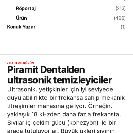
Röportaj
(213)
Ürün
(499)
Konuk Yazar
(1)
HABERLER
ÜRÜN
Piramit Dentalden
ultrasonik temizleyiciler
Ultrasonik, yetişkinler için iyi seviyede
duyulabilirlikte bir frekansa sahip mekanik
titreşimler manasına geliyor. Örneğin,
yaklaşık 18 kHzden daha fazla frekansta.
Sıvılar iç çekim gücü (kohezyon) ile bir
arada tutuluyorlar. Büyüklükleri sıvının