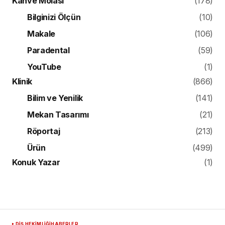
Kahve Molası
(178)
Bilginizi Ölçün
(10)
Makale
(106)
Paradental
(59)
YouTube
(1)
Klinik
(866)
Bilim ve Yenilik
(141)
Mekan Tasarımı
(21)
Röportaj
(213)
Ürün
(499)
Konuk Yazar
(1)
DIŞ HEKIMLIĞI
HABERLER