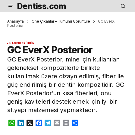
Dentiss.com
Anasayfa
Öne Çıkanlar – Tümünü Görüntüle
GC EverX
Posterior
HABERLER
ÜRÜN
GC EverX Posterior
GC EverX Posterior, mine için kullanılan
geleneksel kompozitlerle birlikte
kullanılmak üzere dizayn edilmiş, fiber ile
güçlendirilmiş bir dentin kompozitidir. GC
EverX Posterior’un kısa fiberleri, onu
geniş kaviteleri desteklemek için iyi bir
altyapı malzemesi yapmaktadır.
WhatsApp
LinkedIn
X
Facebook
Telegram
Email
Print
Share