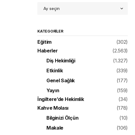
KATEGORILER
Eğitim
(302)
Haberler
(2.563)
Diş Hekimliği
(1.327)
Etkinlik
(339)
Genel Sağlık
(177)
Yayın
(159)
İngiltere’de Hekimlik
(34)
Kahve Molası
(178)
Bilginizi Ölçün
(10)
Makale
(106)