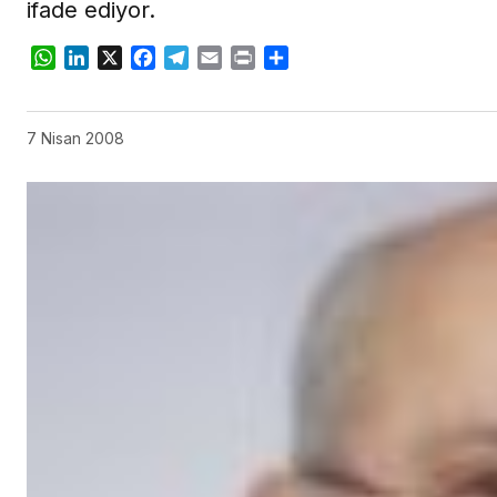
ifade ediyor.
WhatsApp
LinkedIn
X
Facebook
Telegram
Email
Print
Share
7 Nisan 2008