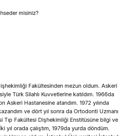
hseder misiniz?
 Dişhekimliği Fakültesinden mezun oldum. Askeri
le Türk Silahlı Kuvvetlerine katıldım. 1966da
n Askeri Hastanesine atandım. 1972 yılında
kazandım ve dört yıl sonra da Ortodonti Uzmanı
 Tıp Fakültesi Dişhekimliği Enstitüsüne bilgi ve
İki yıl orada çalıştım, 1979da yurda döndüm.