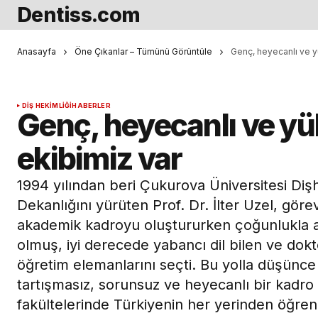
Dentiss.com
Anasayfa
Öne Çıkanlar – Tümünü Görüntüle
Genç, heyecanlı ve y
DIŞ HEKIMLIĞI
HABERLER
Genç, heyecanlı ve yü
ekibimiz var
1994 yılından beri Çukurova Üniversitesi Dişh
Dekanlığını yürüten Prof. Dr. İlter Uzel, görev
akademik kadroyu oluştururken çoğunlukla 
olmuş, iyi derecede yabancı dil bilen ve dok
öğretim elemanlarını seçti. Bu yolla düşünce b
tartışmasız, sorunsuz ve heyecanlı bir kadro y
fakültelerinde Türkiyenin her yerinden öğr