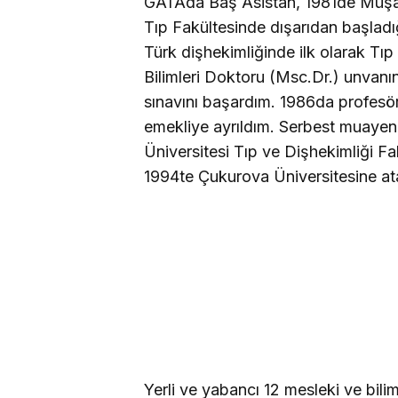
GATAda Baş Asistan, 1981de Müş
Tıp Fakültesinde dışarıdan başlad
Türk dişhekimliğinde ilk olarak Tıp 
Bilimleri Doktoru (Msc.Dr.) unvanı
sınavını başardım. 1986da profesö
emekliye ayrıldım. Serbest muayen
Üniversitesi Tıp ve Dişhekimliği Fa
1994te Çukurova Üniversitesine a
Yerli ve yabancı 12 mesleki ve bil