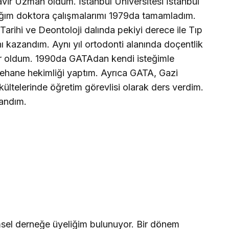
avir Uzman oldum. İstanbul Üniversitesi İstanbul
ığım doktora çalışmalarımı 1979da tamamladım.
Tarihi ve Deontoloji dalında pekiyi derece ile Tıp
nı kazandım. Aynı yıl ortodonti alanında doçentlik
r oldum. 1990da GATAdan kendi isteğimle
ehane hekimliği yaptım. Ayrıca GATA, Gazi
kültelerinde öğretim görevlisi olarak ders verdim.
tandım.
imsel derneğe üyeliğim bulunuyor. Bir dönem