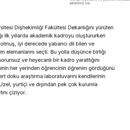
ekibimiz var
itesi Dişhekimliği Fakültesi Dekanlığını yürüten
ığı ilk yıllarda akademik kadroyu oluştururken
lmuş, iyi derecede yabancı dil bilen ve
 elemanlarını seçti. Bu yolla düşünce birliği
 sorunsuz ve heyecanlı bir kadro yarattığını
iyenin her yerinden öğrencinin öğrenim gördüğünü
sert doku araştırma laboratuvarını kendilerinin
 Uzel, yurtiçi ve dışından pek çok kurumla
ını çiziyor.