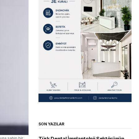
SON YAZILAR
Türk Dental İmplantoloji Sektörünün
una sahip bir