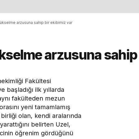
ükselme arzusuna sahip bir ekibimiz var
kselme arzusuna sahip 
ekimliği Fakültesi
e başladığı ilk yıllarda
aynı fakülteden mezun
torasını yeni tamamlamış
irliği olan, kendi aralarında
arattığını belirten Uzel,
encinin öğrenim gördüğünü