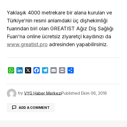
Yaklaşık 4000 metrekare bir alana kurulan ve
Türkiye’nin resmi anlamdaki üç dişhekimliği
fuarından biri olan GREATIST Ağız Diş Sağlığı
Fuarı’na online ücretsiz ziyaretçi kaydınızı da
www.greatist.pro
adresinden yapabilirsiniz.
WhatsApp
LinkedIn
X
Facebook
Telegram
Email
Print
Share
by
VYG Haber Merkezi
Published
Ekim 06, 2016
ADD A COMMENT