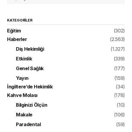
KATEGORILER
Eğitim
(302)
Haberler
(2.563)
Diş Hekimliği
(1.327)
Etkinlik
(339)
Genel Sağlık
(177)
Yayın
(159)
İngiltere’de Hekimlik
(34)
Kahve Molası
(178)
Bilginizi Ölçün
(10)
Makale
(106)
Paradental
(59)