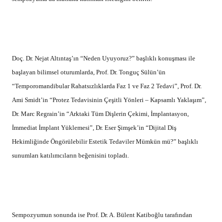
Doç. Dr. Nejat Altıntaş’ın “Neden Uyuyoruz?” başlıklı konuşması ile
başlayan bilimsel oturumlarda, Prof. Dr. Tonguç Sülün’ün
“Temporomandibular Rahatsızlıklarda Faz 1 ve Faz 2 Tedavi”, Prof. Dr.
Ami Smidt’in “Protez Tedavisinin Çeşitli Yönleri – Kapsamlı Yaklaşım”,
Dr. Marc Regrain’in “Arktaki Tüm Dişlerin Çekimi, İmplantasyon,
İmmediat İmplant Yüklemesi”, Dr. Eser Şimşek’in “Dijital Diş
Hekimliğinde Öngörülebilir Estetik Tedaviler Mümkün mü?” başlıklı
sunumları katılımcıların beğenisini topladı.
Sempozyumun sonunda ise Prof. Dr. A. Bülent Katiboğlu tarafından