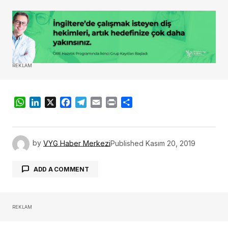
REKLAM
WhatsApp
LinkedIn
X
Facebook
Telegram
Email
Print
Share
by
VYG Haber Merkezi
Published
Kasım 20, 2019
ADD A COMMENT
REKLAM
oturum açmalısınız