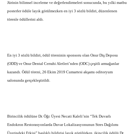
Jürinin bilimsel inceleme ve değerlendirmeleri sonucunda, bu yılki matbu
posterler ödüle layık görülmezken en iyi 3 sözlü bildiri, düzenlenen
törenle ödüllerini aldı.
En iyi 3 sözlü bildiri, ödül töreninin sponsoru olan Onur Diş Deposu
(ODD) ve Onur Dental Cerrahi Aletleri’nden (ODC) çeşitli armağanlar
kazandı. Ödül töreni, 26 Ekim 2019 Cumartesi akşamı oditoryum
salonunda gerçekleştirildi.
Birincilik ödülüne Dr. Öğr. Üyesi Necati Kaleli’nin “Tek Duvarlı
Endokron Restorasyonlarda Duvar Lokalizasyonunun Stres Dağılımı
Üzerindeki Etkisi” başlıklı bildirisi layık görülürken, ikincilik ödülü Dr.