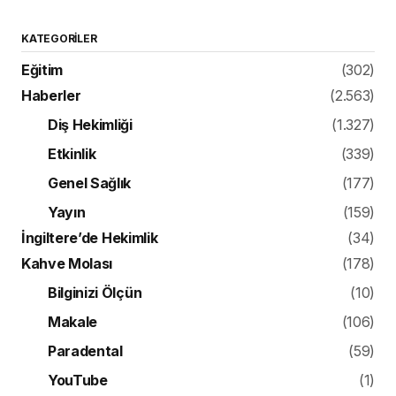
KATEGORILER
Eğitim
(302)
Haberler
(2.563)
Diş Hekimliği
(1.327)
Etkinlik
(339)
Genel Sağlık
(177)
Yayın
(159)
İngiltere’de Hekimlik
(34)
Kahve Molası
(178)
Bilginizi Ölçün
(10)
Makale
(106)
Paradental
(59)
YouTube
(1)