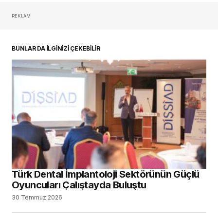
REKLAM
oturum açmalısınız
BUNLAR DA İLGİNİZİ ÇEKEBİLİR
Türk Dental İmplantoloji Sektörünün Güçlü
Oyuncuları Çalıştayda Buluştu
30 Temmuz 2026