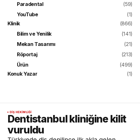
Paradental
(59)
YouTube
(1)
Klinik
(866)
Bilim ve Yenilik
(141)
Mekan Tasarımı
(21)
Röportaj
(213)
Ürün
(499)
Konuk Yazar
(1)
DIŞ HEKIMLIĞI
Dentistanbul kliniğine kilit
vuruldu
Türkiyede diş denilince ilk akla gelen