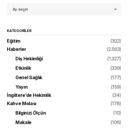
KATEGORILER
Eğitim
(302)
Haberler
(2.563)
Diş Hekimliği
(1.327)
Etkinlik
(339)
Genel Sağlık
(177)
Yayın
(159)
İngiltere’de Hekimlik
(34)
Kahve Molası
(178)
Bilginizi Ölçün
(10)
Makale
(106)