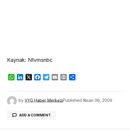
Kaynak: Ntvmsnbc
WhatsApp
LinkedIn
X
Facebook
Telegram
Email
Print
Share
by
VYG Haber Merkezi
Published
Nisan 06, 2009
ADD A COMMENT