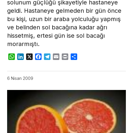
solunum güçlüğü şikayetiyle hastaneye
geldi. Hastaneye gelmeden bir gün önce
bu kişi, uzun bir araba yolculuğu yapmış
ve belinden sol bacağına kadar ağrı
hissetmiş, ertesi gün ise sol bacağı
morarmıştı.
WhatsApp
LinkedIn
X
Facebook
Telegram
Email
Print
Share
6 Nisan 2009