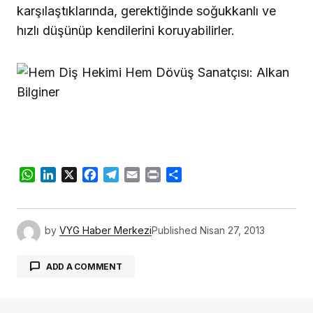
karşılaştıklarında, gerektiğinde soğukkanlı ve
hızlı düşünüp kendilerini koruyabilirler.
WhatsApp
LinkedIn
X
Facebook
Telegram
Email
Print
Share
by
VYG Haber Merkezi
Published
Nisan 27, 2013
ADD A COMMENT