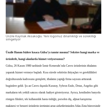
Ünzile Kaymak Aksakoğlu: Yeni logomuz dinamikliği ve sürekliliği
simgeliyor
Ünzile Hanım bizlere kısaca Gülsa’yı tanıtır mısınız? Sektöre hangi marka ve
ürünlerle, hangi alanlarda hizmet veriyorsunuz?
Gülsa, 26 Kasım 1980 tarihinde İzmir Kemeraltı’nda Cavex ürünlerinin ithalatını
yaparak hizmet vermeye başladı. Kısa sürede sektörün ihtiyaçları ve gereklilikleri
doğrultusunda kadrosunu genişletti, ithalatını yaptığı firma sayısını arttırarak
bugünlere geldi. Şu an Cavex dışında Kuraray, Sybron Endo, Detax, Angelus gibi
markaların tek yetkili satıcısı olarak faaliyet gösteriyoruz. Ayrıca, kendinden banyolu
röntgen filmleri, tek kullanımlık hasta önlüğü, porselen diş, aljinat karıştırma
makinesi ve benzeri ürünlerin üretimini grup şirketlerimizden Atlas-Enta bünyesinde