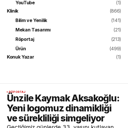
YouTube
(1)
Klinik
(866)
Bilim ve Yenilik
(141)
Mekan Tasarımı
(21)
Röportaj
(213)
Ürün
(499)
Konuk Yazar
(1)
RÖPORTAJ
Ünzile Kaymak Aksakoğlu:
Yeni logomuz dinamikliği
ve sürekliliği simgeliyor
Geçtiğimiz günlerde 33. yaşını kutlayan