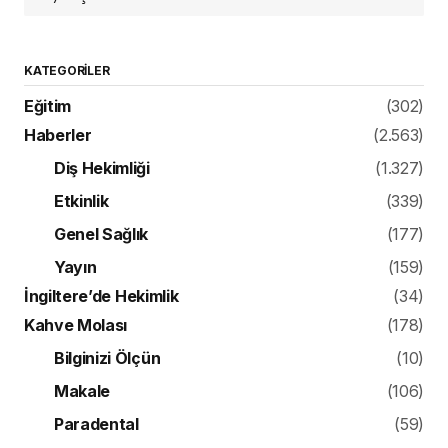
KATEGORILER
Eğitim
(302)
Haberler
(2.563)
Diş Hekimliği
(1.327)
Etkinlik
(339)
Genel Sağlık
(177)
Yayın
(159)
İngiltere’de Hekimlik
(34)
Kahve Molası
(178)
Bilginizi Ölçün
(10)
Makale
(106)
Paradental
(59)