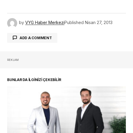
by
VYG Haber Merkezi
Published
Nisan 27, 2013
ADD A COMMENT
REKLAM
oturum açmalısınız
BUNLAR DA İLGİNİZİ ÇEKEBİLİR