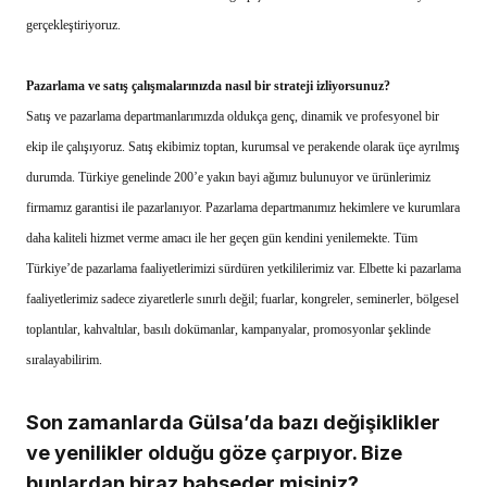
gerçekleştiriyoruz.
Pazarlama ve satış çalışmalarınızda nasıl bir strateji izliyorsunuz?
Satış ve pazarlama departmanlarımızda oldukça genç, dinamik ve profesyonel bir
ekip ile çalışıyoruz. Satış ekibimiz toptan, kurumsal ve perakende olarak üçe ayrılmış
durumda. Türkiye genelinde 200’e yakın bayi ağımız bulunuyor ve ürünlerimiz
firmamız garantisi ile pazarlanıyor. Pazarlama departmanımız hekimlere ve kurumlara
daha kaliteli hizmet verme amacı ile her geçen gün kendini yenilemekte. Tüm
Türkiye’de pazarlama faaliyetlerimizi sürdüren yetkililerimiz var. Elbette ki pazarlama
faaliyetlerimiz sadece ziyaretlerle sınırlı değil; fuarlar, kongreler, seminerler, bölgesel
toplantılar, kahvaltılar, basılı dokümanlar, kampanyalar, promosyonlar şeklinde
sıralayabilirim.
Son zamanlarda Gülsa’da bazı değişiklikler
ve yenilikler olduğu göze çarpıyor. Bize
bunlardan biraz bahseder misiniz?