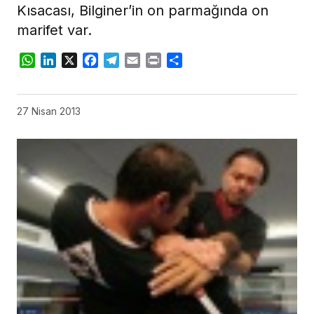
Kısacası, Bilginer’in on parmağında on
marifet var.
WhatsApp
LinkedIn
X
Facebook
Telegram
Email
Print
Share
27 Nisan 2013