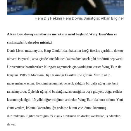
Hem Diş Hekimi Hem Dövüş Sanatçısı: Alkan Bilginer
Alkan Bey, dövüş sanatlarına merakınız nasıl başladı? Wing Tsun’dan ve
sınıfınızdan bahseder misiniz?
Deniz Lisesi mezunuyum. Harp Okulu’ndan babamın isteği üzerine ayrıldım, doktor
olmamı istiyordu; ama içimde küçüklükten kalma dövüşmek gibi bir dürtü hep vardı.
Üniversiteye hazırlanırken Kung-fu öğrenmek için yazıldığım kursta Wing Tsun ile
tanıştım. 1985’te Marmara Diş Hekimliği Fakültesi’ne girdim. Mezun olup
muayenehane açtım. Kendimi savunmak ve zevk aldığım bir dalla uğraşmak beni
rahatlatıyordu. Öyle bir uğraş ki bıraktığınız an emeğiniz boşa gidiyor, doğal refleks
kazanımıyla ilgili. 15 yıllık öğrenciliğimin ardından Wing Tsun’da hoca oldum. Yani
elimi verdim, kolumu kaptırdım. Şu anda ise bütün vücudumu kaptırmış
durumdayım. Eğitim verdiğim 25 kişilik sınıfımda doktorlar, avukatlar, iş adamları
da var.