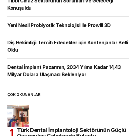
Tıbbi Cihaz Sektörünün Sorunları ve Geleceği
Konuşuldu
Yeni Nesil Probiyotik Teknolojisi ile Prowill 3D
Diş Hekimliği Tercih Edecekler için Kontenjanlar Belli
Oldu
Dental İmplant Pazarının, 2034 Yılına Kadar 14,43
Milyar Dolara Ulaşması Bekleniyor
ÇOK OKUNANLAR
Türk Dental İmplantoloji Sektörünün Güçlü
Oyuncuları Çalıştayda Buluştu