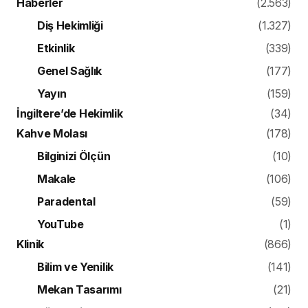
Haberler
(2.563)
Diş Hekimliği
(1.327)
Etkinlik
(339)
Genel Sağlık
(177)
Yayın
(159)
İngiltere’de Hekimlik
(34)
Kahve Molası
(178)
Bilginizi Ölçün
(10)
Makale
(106)
Paradental
(59)
YouTube
(1)
Klinik
(866)
Bilim ve Yenilik
(141)
Mekan Tasarımı
(21)