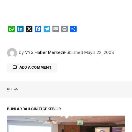
WhatsApp
LinkedIn
X
Facebook
Telegram
Email
Print
Share
by
VYG Haber Merkezi
Published
Mayıs 22, 2008
ADD A COMMENT
REKLAM
oturum açmalısınız
BUNLAR DA İLGİNİZİ ÇEKEBİLİR