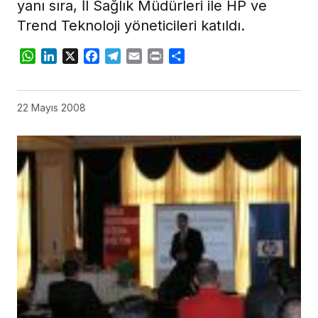
yanı sıra, İl Sağlık Müdürleri ile HP ve
Trend Teknoloji yöneticileri katıldı.
WhatsApp
LinkedIn
X
Facebook
Telegram
Email
Print
Share
22 Mayıs 2008