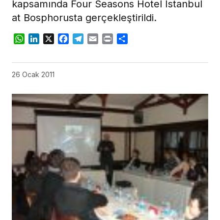
kapsamında Four Seasons Hotel Istanbul
at Bosphorusta gerçekleştirildi.
WhatsApp
LinkedIn
X
Facebook
Telegram
Email
Print
Share
26 Ocak 2011