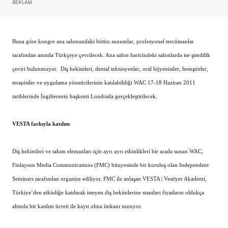
REKLAM
Buna göre kongre ana salonundaki bütün sunumlar, profesyonel tercümanlar
tarafından anında Türkçeye çevrilecek. Ana salon haricindeki salonlarda ise şimdilik
çeviri bulunmuyor.
Diş hekimleri, dental teknisyenler, oral hijyenistler, hemşireler,
terapistler ve uygulama yöneticilerinin katılabildiği WAC 17-18 Haziran 2011
tarihlerinde İngilterenin başkenti Londrada gerçekleştirilecek.
VESTA farkıyla katılım
Diş hekimleri ve takım elemanları için ayrı ayrı etkinlikleri bir arada sunan WAC,
Finlayson Media Communications (FMC) bünyesinde bir kuruluş olan Independent
Seminars tarafından organize ediliyor. FMC ile anlaşan VESTA | Vestiyer Akademi,
Türkiye’den etkinliğe katılmak isteyen diş hekimlerine standart fiyatların oldukça
altında bir katılım ücreti ile kayıt olma imkanı sunuyor.