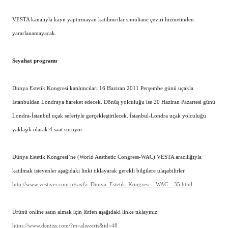
VESTA kanalıyla kayıt yaptırmayan katılımcılar simultane çeviri hizmetinden
yararlanamayacak.
Seyahat programı
Dünya Estetik Kongresi katılımcıları 16 Haziran 2011 Perşembe günü uçakla
İstanbuldan Londraya hareket edecek. Dönüş yolculuğu ise 20 Haziran Pazartesi günü
Londra-İstanbul uçak seferiyle gerçekleştirilecek. İstanbul-Londra uçak yolculuğu
yaklaşık olarak 4 saat sürüyor.
Dünya Estetik Kongresi’ne (World Aesthetic Congress-WAC) VESTA aracılığıyla
katılmak isteyenler aşağıdaki linki tıklayarak gerekli bilgilere ulaşabilirler.
http://www.vestiyer.com.tr/sayfa_Dunya_Estetik_Kongresi__WAC__35.html
Ürünü online satın almak için lütfen aşağıdaki linke tıklayınız:
https://www.dentiss.com/?m=alisveris&id=48