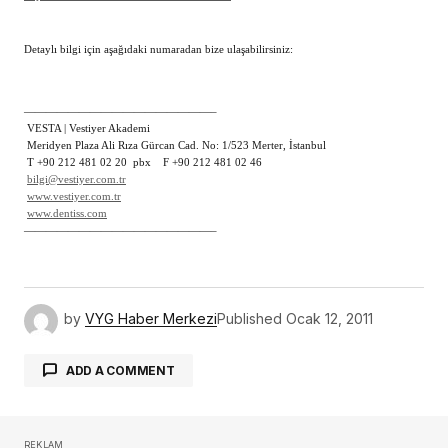
Detaylı bilgi için aşağıdaki numaradan bize ulaşabilirsiniz:
—————————————————–
VESTA | Vestiyer Akademi
Meridyen Plaza Ali Rıza Gürcan Cad. No: 1/523 Merter, İstanbul
T +90 212 481 02 20 pbx F +90 212 481 02 46
bilgi@vestiyer.com.tr
www.vestiyer.com.tr
www.dentiss.com
—————————————————–
by
VYG Haber Merkezi
Published
Ocak 12, 2011
ADD A COMMENT
REKLAM