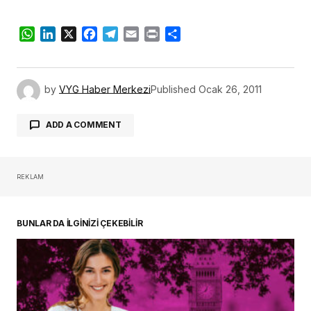
WhatsApp
LinkedIn
X
Facebook
Telegram
Email
Print
Share
by
VYG Haber Merkezi
Published
Ocak 26, 2011
ADD A COMMENT
REKLAM
oturum açmalısınız
BUNLAR DA İLGİNİZİ ÇEKEBİLİR