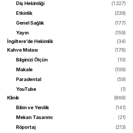
Diş Hekimliği
(1.327)
Etkinlik
(339)
Genel Sağlık
(177)
Yayın
(159)
İngiltere’de Hekimlik
(34)
Kahve Molası
(178)
Bilginizi Ölçün
(10)
Makale
(106)
Paradental
(59)
YouTube
(1)
Klinik
(866)
Bilim ve Yenilik
(141)
Mekan Tasarımı
(21)
Röportaj
(213)