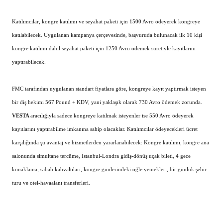
Katılımcılar, kongre katılımı ve seyahat paketi için 1500 Avro ödeyerek kongreye
katılabilecek. Uygulanan kampanya çerçevesinde, başvuruda bulunacak ilk 10 kişi
kongre katılımı dahil seyahat paketi için 1250 Avro ödemek suretiyle kayıtlarını
yaptırabilecek.
FMC tarafından uygulanan standart fiyatlara göre, kongreye kayıt yaptırmak isteyen
bir diş hekimi 567 Pound + KDV, yani yaklaşık olarak 730 Avro ödemek zorunda.
VESTA
aracılığıyla sadece kongreye katılmak isteyenler ise 550 Avro ödeyerek
kayıtlarını yaptırabilme imkanına sahip olacaklar.
Katılımcılar ödeyecekleri ücret
karşılığında şu avantaj ve hizmetlerden yararlanabilecek: Kongre katılımı, kongre ana
salonunda simultane tercüme, İstanbul-Londra gidiş-dönüş uçak bileti, 4 gece
konaklama, sabah kahvaltıları, kongre günlerindeki öğle yemekleri, bir günlük şehir
turu ve otel-havaalanı transferleri.