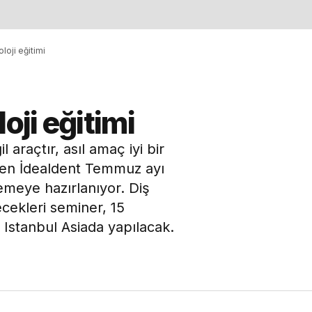
loji eğitimi
oji eğitimi
 araçtır, asıl amaç iyi bir
den İdealdent Temmuz ayı
lemeye hazırlanıyor. Diş
lecekleri seminer, 15
tanbul Asiada yapılacak.