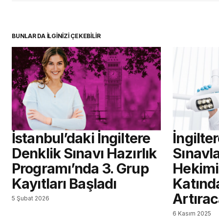
BUNLAR DA İLGİNİZİ ÇEKEBİLİR
İstanbul’daki İngiltere
İngilte
Denklik Sınavı Hazırlık
Sınavla
Programı’nda 3. Grup
Hekimi 
Kayıtları Başladı
Katınd
Artıra
5 Şubat 2026
6 Kasım 2025