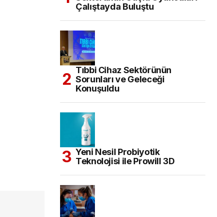
Çalıştayda Buluştu
Tıbbi Cihaz Sektörünün
Sorunları ve Geleceği
Konuşuldu
Yeni Nesil Probiyotik
Teknolojisi ile Prowill 3D