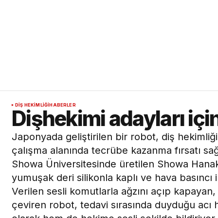
DIŞ HEKIMLIĞI
HABERLER
Dişhekimi adayları için 
Japonyada geliştirilen bir robot, diş hekimli
çalışma alanında tecrübe kazanma fırsatı sağ
Showa Üniversitesinde üretilen Showa Hanak
yumuşak deri silikonla kaplı ve hava basıncı i
Verilen sesli komutlarla ağzını açıp kapayan, 
çeviren robot, tedavi sırasında duyduğu acı h