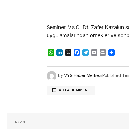
Seminer Ms.C. Dt. Zafer Kazakın s
uygulamalarından örnekler ve sohb
WhatsApp
LinkedIn
X
Facebook
Telegram
Email
Print
Share
by
VYG Haber Merkezi
Published
Tem
ADD A COMMENT
oturum 
REKLAM