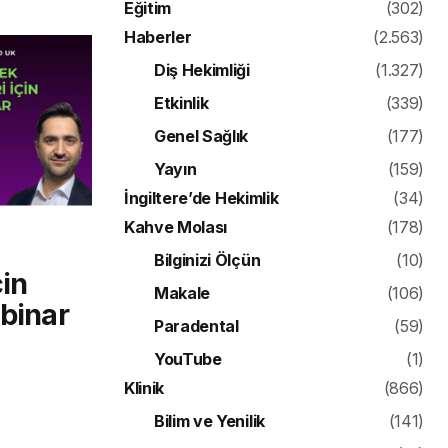
Eğitim
(302)
Haberler
(2.563)
Diş Hekimliği
(1.327)
Etkinlik
(339)
Genel Sağlık
(177)
Yayın
(159)
İngiltere’de Hekimlik
(34)
Kahve Molası
(178)
Bilginizi Ölçün
(10)
çin
Makale
(106)
ebinar
Paradental
(59)
YouTube
(1)
Klinik
(866)
Bilim ve Yenilik
(141)