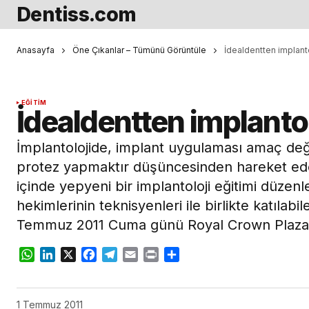
Dentiss.com
Anasayfa
Öne Çıkanlar – Tümünü Görüntüle
İdealdentten implanto
EĞITIM
İdealdentten implantol
İmplantolojide, implant uygulaması amaç değil
protez yapmaktır düşüncesinden hareket e
içinde yepyeni bir implantoloji eğitimi düzen
hekimlerinin teknisyenleri ile birlikte katılabi
Temmuz 2011 Cuma günü Royal Crown Plaza Is
WhatsApp
LinkedIn
X
Facebook
Telegram
Email
Print
Share
1 Temmuz 2011