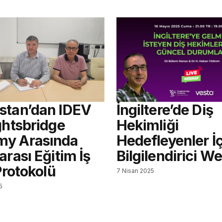
stan’dan IDEV
İngiltere’de Diş
ghtsbridge
Hekimliği
y Arasında
Hedefleyenler İ
arası Eğitim İş
Bilgilendirici W
 Protokolü
7 Nisan 2025
5