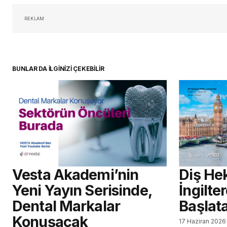
oturum 
REKLAM
BUNLAR DA İLGİNİZİ ÇEKEBİLİR
Vesta Akademi’nin
Diş Hek
Yeni Yayın Serisinde,
İngilte
Dental Markalar
Başlat
Konuşacak
17 Haziran 2026