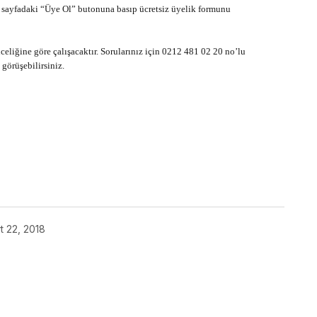
e sayfadaki “Üye Ol” butonuna basıp ücretsiz üyelik formunu
celiğine göre çalışacaktır. Sorularınız için 0212 481 02 20 no’lu
görüşebilirsiniz.
t 22, 2018