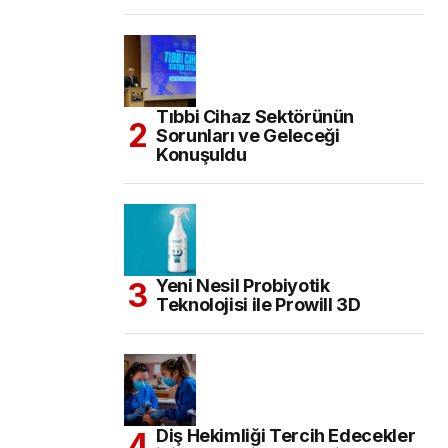
Tıbbi Cihaz Sektörünün
Sorunları ve Geleceği
Konuşuldu
Yeni Nesil Probiyotik
Teknolojisi ile Prowill 3D
Diş Hekimliği Tercih Edecekler