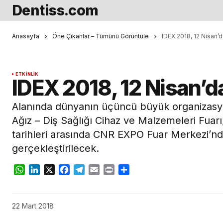
Dentiss.com
Anasayfa
Öne Çıkanlar – Tümünü Görüntüle
IDEX 2018, 12 Nisan’d
ETKINLIK
IDEX 2018, 12 Nisan’d
Alanında dünyanın üçüncü büyük organizasyo
Ağız – Diş Sağlığı Cihaz ve Malzemeleri Fuarı,
tarihleri arasında CNR EXPO Fuar Merkezi’nd
gerçekleştirilecek.
WhatsApp
LinkedIn
X
Facebook
Telegram
Email
Print
Share
22 Mart 2018