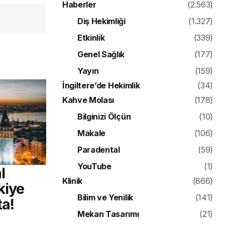
Haberler
(2.563)
Diş Hekimliği
(1.327)
Etkinlik
(339)
Genel Sağlık
(177)
Yayın
(159)
İngiltere’de Hekimlik
(34)
Kahve Molası
(178)
Bilginizi Ölçün
(10)
Makale
(106)
Paradental
(59)
YouTube
(1)
l
Klinik
(866)
kiye
Bilim ve Yenilik
(141)
ta!
Mekan Tasarımı
(21)