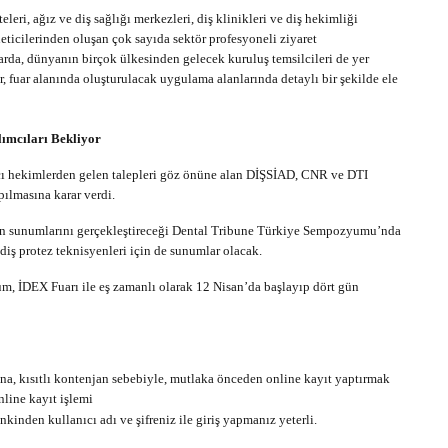
leri, ağız ve diş sağlığı merkezleri, diş klinikleri ve diş hekimliği
eticilerinden oluşan çok sayıda sektör profesyoneli ziyaret
uarda, dünyanın birçok ülkesinden gelecek kuruluş temsilcileri de yer
r, fuar alanında oluşturulacak uygulama alanlarında detaylı bir şekilde ele
ımcıları Bekliyor
mcı hekimlerden gelen talepleri göz önüne alan DİŞSİAD, CNR ve DTI
pılmasına karar verdi.
ın sunumlarını gerçekleştireceği Dental Tribune Türkiye Sempozyumu’nda
 diş protez teknisyenleri için de sunumlar olacak.
İDEX Fuarı ile eş zamanlı olarak 12 Nisan’da başlayıp dört gün
, kısıtlı kontenjan sebebiyle, mutlaka önceden online kayıt yaptırmak
nline kayıt işlemi
nkinden kullanıcı adı ve şifreniz ile giriş yapmanız yeterli.