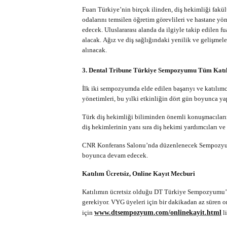
Fuarı Türkiye’nin birçok ilinden, diş hekimliği fakülte
odalarını temsilen öğretim görevlileri ve hastane yön
edecek. Uluslararası alanda da ilgiyle takip edilen f
alacak. Ağız ve diş sağlığındaki yenilik ve gelişmele
alınacak.
3. Dental Tribune Türkiye Sempozyumu Tüm Katıl
İlk iki sempozyumda elde edilen başarıyı ve katılı
yönetimleri, bu yılki etkinliğin dört gün boyunca ya
Türk diş hekimliği biliminden önemli konuşmacılar
diş hekimlerinin yanı sıra diş hekimi yardımcıları ve
CNR Konferans Salonu’nda düzenlenecek Sempozyum, 
boyunca devam edecek.
Katılım Ücretsiz, Online Kayıt Mecburi
Katılımın ücretsiz olduğu DT Türkiye Sempozyumu’na
gerekiyor. VYG üyeleri için bir dakikadan az süren o
için
www.dtsempozyum.com/onlinekayit.html
li