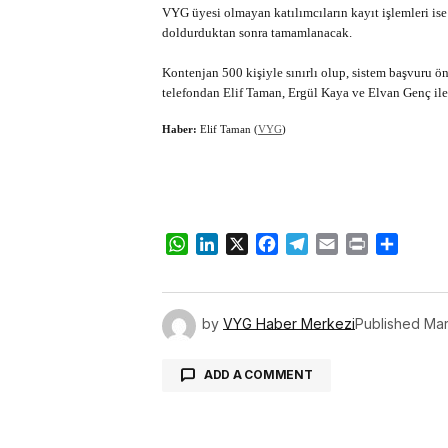
VYG üyesi olmayan katılımcıların kayıt işlemleri is
doldurduktan sonra tamamlanacak.
Kontenjan 500 kişiyle sınırlı olup, sistem başvuru ön
telefondan Elif Taman, Ergül Kaya ve Elvan Genç ile 
Haber:
Elif Taman (
VYG
)
WhatsApp
LinkedIn
X
Facebook
Telegram
Email
Print
Share
by
VYG Haber Merkezi
Published
Mar
ADD A COMMENT