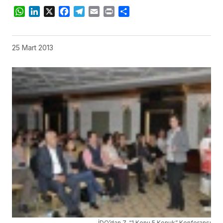
WhatsApp
LinkedIn
X
Facebook
Telegram
Email
Print
Share
25 Mart 2013
İDO’dan 7. “1 Konu 5 Konuk” Konferansı