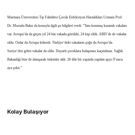
Marmara Üniversitesi Tıp Fakültesi Çocuk Enfeksiyon Hastalıkları Uzmanı Prof.
Dr. Mustafa Bakır da konuyla ilgili şu bilgileri verdi: “Tanı konmuş kızamık vakaları
var. Avrupa’da da geçen yıl 24 bin vakada görüldü, 24 kişi öldü. ABD’de de vakalar
oldu. Onlar da Avrupa kökenli. Türkiye’deki vakaların çoğu da Avrupa’da.
Suriye’den gelen vakalar da oldu. Duyarlı çocuklara bulaşması kaçınılmaz. Sağlık
Bakanlığı bize de danışarak önlemler aldı. 26 ilde bir yaşında yapılan aşıyı 9’uncu
aya çekti.”
Kolay Bulaşıyor