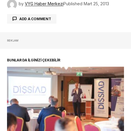
by
VYG Haber Merkezi
Published
Mart 25, 2013
ADD A COMMENT
REKLAM
oturum açmalısınız
BUNLAR DA İLGİNİZİ ÇEKEBİLİR