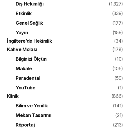
Diş Hekimliği
(1.327)
Etkinlik
(339)
Genel Sağlık
(177)
Yayın
(159)
İngiltere’de Hekimlik
(34)
Kahve Molası
(178)
Bilginizi Ölçün
(10)
Makale
(106)
Paradental
(59)
YouTube
(1)
Klinik
(866)
Bilim ve Yenilik
(141)
Mekan Tasarımı
(21)
Röportaj
(213)