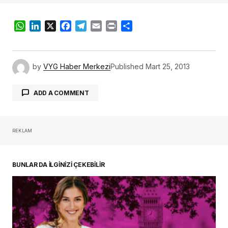
WhatsApp
LinkedIn
X
Facebook
Telegram
Email
Print
Share
by
VYG Haber Merkezi
Published
Mart 25, 2013
ADD A COMMENT
REKLAM
oturum açmalısınız
BUNLAR DA İLGİNİZİ ÇEKEBİLİR