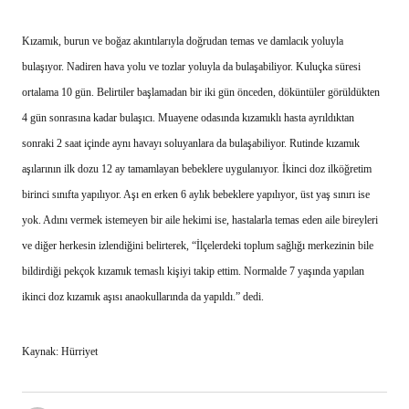
Kızamık, burun ve boğaz akıntılarıyla doğrudan temas ve damlacık yoluyla
bulaşıyor. Nadiren hava yolu ve tozlar yoluyla da bulaşabiliyor. Kuluçka süresi
ortalama 10 gün. Belirtiler başlamadan bir iki gün önceden, döküntüler görüldükten
4 gün sonrasına kadar bulaşıcı. Muayene odasında kızamıklı hasta ayrıldıktan
sonraki 2 saat içinde aynı havayı soluyanlara da bulaşabiliyor. Rutinde kızamık
aşılarının ilk dozu 12 ay tamamlayan bebeklere uygulanıyor. İkinci doz ilköğretim
birinci sınıfta yapılıyor. Aşı en erken 6 aylık bebeklere yapılıyor, üst yaş sınırı ise
yok. Adını vermek istemeyen bir aile hekimi ise, hastalarla temas eden aile bireyleri
ve diğer herkesin izlendiğini belirterek, “İlçelerdeki toplum sağlığı merkezinin bile
bildirdiği pekçok kızamık temaslı kişiyi takip ettim. Normalde 7 yaşında yapılan
ikinci doz kızamık aşısı anaokullarında da yapıldı.” dedi.
Kaynak: Hürriyet