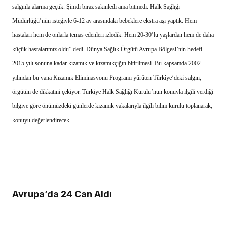
salgınla alarma geçtik. Şimdi biraz sakinledi ama bitmedi. Halk Sağlığı
Müdürlüğü’nün isteğiyle 6-12 ay arasındaki bebeklere ekstra aşı yaptık. Hem
hastaları hem de onlarla temas edenleri izledik. Hem 20-30’lu yaşlardan hem de daha
küçük hastalarımız oldu” dedi. Dünya Sağlık Örgütü Avrupa Bölgesi’nin hedefi
2015 yılı sonuna kadar kızamık ve kızamıkçığın bitirilmesi. Bu kapsamda 2002
yılından bu yana Kızamık Eliminasyonu Programı yürüten Türkiye’deki salgın,
örgütün de dikkatini çekiyor. Türkiye Halk Sağlığı Kurulu’nun konuyla ilgili verdiği
bilgiye göre önümüzdeki günlerde kızamık vakalarıyla ilgili bilim kurulu toplanarak,
konuyu değerlendirecek.
Avrupa’da 24 Can Aldı