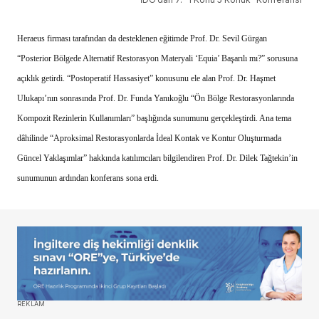
Heraeus firması tarafından da desteklenen eğitimde Prof. Dr. Sevil Gürgan
“Posterior Bölgede Alternatif Restorasyon Materyali ‘Equia’ Başarılı mı?” sorusuna
açıklık getirdi. “Postoperatif Hassasiyet” konusunu ele alan Prof. Dr. Haşmet
Ulukapı’nın sonrasında Prof. Dr. Funda Yanıkoğlu “Ön Bölge Restorasyonlarında
Kompozit Rezinlerin Kullanımları” başlığında sunumunu gerçekleştirdi. Ana tema
dâhilinde “Aproksimal Restorasyonlarda İdeal Kontak ve Kontur Oluşturmada
Güncel Yaklaşımlar” hakkında katılımcıları bilgilendiren Prof. Dr. Dilek Tağtekin’in
sunumunun ardından konferans sona erdi.
REKLAM