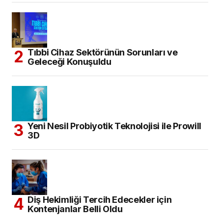
Tıbbi Cihaz Sektörünün Sorunları ve
Geleceği Konuşuldu
Yeni Nesil Probiyotik Teknolojisi ile Prowill
3D
Diş Hekimliği Tercih Edecekler için
Kontenjanlar Belli Oldu