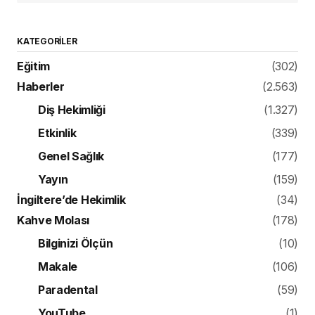
KATEGORILER
Eğitim
(302)
Haberler
(2.563)
Diş Hekimliği
(1.327)
Etkinlik
(339)
Genel Sağlık
(177)
Yayın
(159)
İngiltere’de Hekimlik
(34)
Kahve Molası
(178)
Bilginizi Ölçün
(10)
Makale
(106)
Paradental
(59)
YouTube
(1)