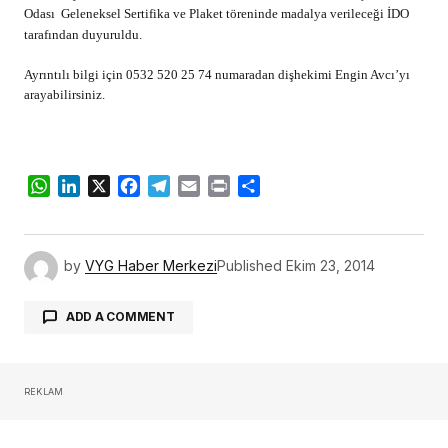
Odası Geleneksel Sertifika ve Plaket töreninde madalya verileceği İDO
tarafından duyuruldu.
Ayrıntılı bilgi için 0532 520 25 74 numaradan dişhekimi Engin Avcı’yı
arayabilirsiniz.
WhatsApp
LinkedIn
X
Facebook
Telegram
Email
Print
Share
by
VYG Haber Merkezi
Published
Ekim 23, 2014
ADD A COMMENT
REKLAM
oturum açmalısınız