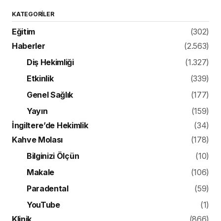
KATEGORILER
Eğitim
(302)
Haberler
(2.563)
Diş Hekimliği
(1.327)
Etkinlik
(339)
Genel Sağlık
(177)
Yayın
(159)
İngiltere’de Hekimlik
(34)
Kahve Molası
(178)
Bilginizi Ölçün
(10)
Makale
(106)
Paradental
(59)
YouTube
(1)
Klinik
(866)