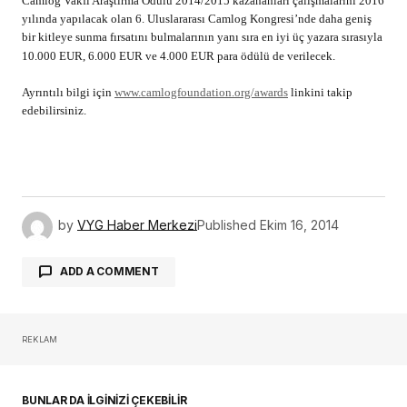
Camlog Vakfı Araştırma Ödülü 2014/2015 kazananları çalışmalarını 2016
yılında yapılacak olan 6. Uluslararası Camlog Kongresi’nde daha geniş
bir kitleye sunma fırsatını bulmalarının yanı sıra en iyi üç yazara sırasıyla
10.000 EUR, 6.000 EUR ve 4.000 EUR para ödülü de verilecek.
Ayrıntılı bilgi için
www.camlogfoundation.org/awards
linkini takip
edebilirsiniz.
by
VYG Haber Merkezi
Published
Ekim 16, 2014
ADD A COMMENT
REKLAM
oturum açmalısınız
BUNLAR DA İLGİNİZİ ÇEKEBİLİR