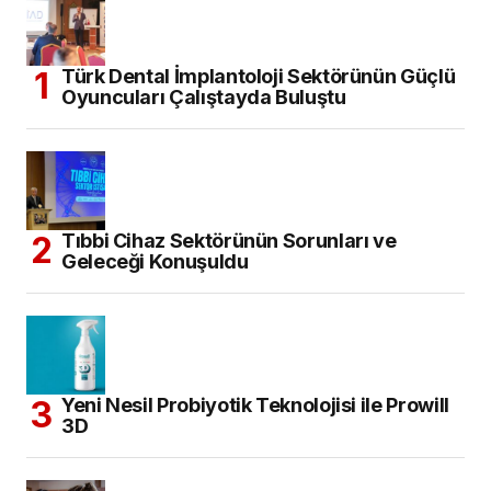
Türk Dental İmplantoloji Sektörünün Güçlü
Oyuncuları Çalıştayda Buluştu
Tıbbi Cihaz Sektörünün Sorunları ve
Geleceği Konuşuldu
Yeni Nesil Probiyotik Teknolojisi ile Prowill
3D