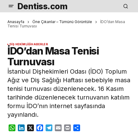
Dentiss.com
Anasayfa
Öne Çıkanlar – Tümünü Görüntüle
İDO’dan Masa
Tenisi Turnuvası
DIŞ HEKIMLIĞI
HABERLER
İDO’dan Masa Tenisi
Turnuvası
İstanbul Dişhekimleri Odası (İDO) Toplum
Ağız ve Diş Sağlığı Haftası sebebiyle masa
tenisi turnuvası düzenlenecek. 16 Kasım
tarihinde düzenlenecek turnuvanın katılım
formu İDO’nın internet sayfasında
yayınlandı.
WhatsApp
LinkedIn
X
Facebook
Telegram
Email
Print
Share