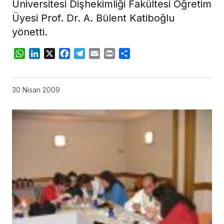
Üniversitesi Dişhekimliği Fakültesi Öğretim
Üyesi Prof. Dr. A. Bülent Katiboğlu
yönetti.
WhatsApp
LinkedIn
X
Facebook
Telegram
Email
Print
Share
30 Nisan 2009