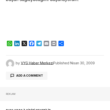
WhatsApp
LinkedIn
X
Facebook
Telegram
Email
Print
Share
by
VYG Haber Merkezi
Published
Nisan 30, 2009
ADD A COMMENT
REKLAM
oturum açmalısınız