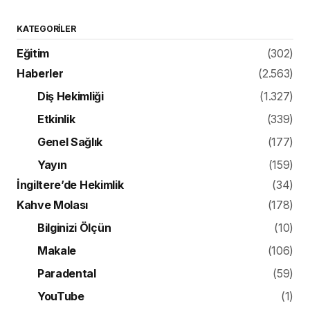
KATEGORILER
Eğitim
(302)
Haberler
(2.563)
Diş Hekimliği
(1.327)
Etkinlik
(339)
Genel Sağlık
(177)
Yayın
(159)
İngiltere’de Hekimlik
(34)
Kahve Molası
(178)
Bilginizi Ölçün
(10)
Makale
(106)
Paradental
(59)
YouTube
(1)