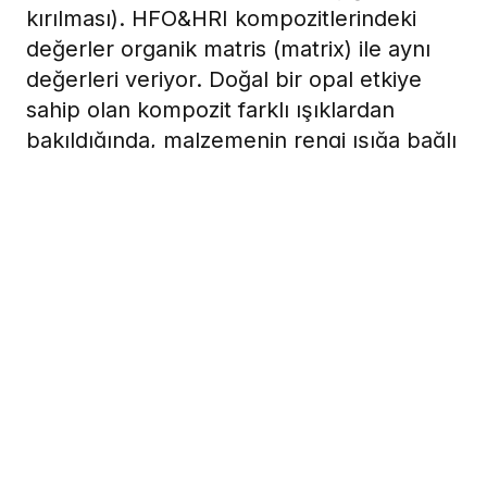
kırılması). HFO&HRI kompozitlerindeki
değerler organik matris (matrix) ile aynı
değerleri veriyor. Doğal bir opal etkiye
sahip olan kompozit farklı ışıklardan
bakıldığında, malzemenin rengi ışığa bağlı
olarak değişiyor. HFO&HRI doğal minedeki
translüsınt ile aynı kırılma özelliği
gösteren tek kompozittir.
27 Nisan 2009