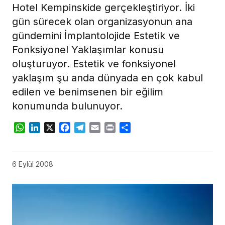
Hotel Kempinskide gerçekleştiriyor. İki
gün sürecek olan organizasyonun ana
gündemini İmplantolojide Estetik ve
Fonksiyonel Yaklaşımlar konusu
oluşturuyor. Estetik ve fonksiyonel
yaklaşım şu anda dünyada en çok kabul
edilen ve benimsenen bir eğilim
konumunda bulunuyor.
WhatsApp
LinkedIn
X
Facebook
Telegram
Email
Print
Share
6 Eylül 2008