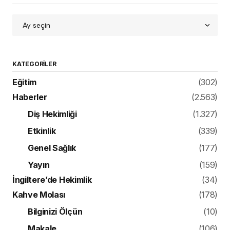
KATEGORILER
Eğitim
(302)
Haberler
(2.563)
Diş Hekimliği
(1.327)
Etkinlik
(339)
Genel Sağlık
(177)
Yayın
(159)
İngiltere’de Hekimlik
(34)
Kahve Molası
(178)
Bilginizi Ölçün
(10)
Makale
(106)