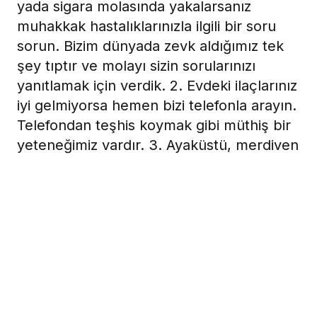
yada sigara molasında yakalarsanız
muhakkak hastalıklarınızla ilgili bir soru
sorun. Bizim dünyada zevk aldığımız tek
şey tıptır ve molayı sizin sorularınızı
yanıtlamak için verdik. 2. Evdeki ilaçlarınız
iyi gelmiyorsa hemen bizi telefonla arayın.
Telefondan teşhis koymak gibi müthiş bir
yeteneğimiz vardır. 3. Ayaküstü, merdiven
aralığında, kapı arkasında veya asansörde
karşılaştığınızda hemen oranızın buranızın
ağrıdığını anlatmaya başlayın, biz her an
sizi düşünürüz ve zaten asansöre de
hastalarla karşılaşabilmek için bineriz.
5 Eylül 2008