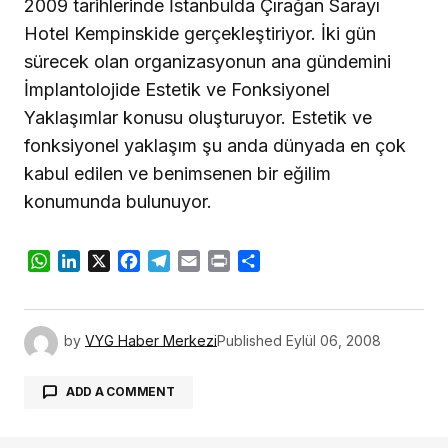
2009 tarihlerinde İstanbulda Çırağan Sarayı
Hotel Kempinskide gerçekleştiriyor. İki gün
sürecek olan organizasyonun ana gündemini
İmplantolojide Estetik ve Fonksiyonel
Yaklaşımlar konusu oluşturuyor. Estetik ve
fonksiyonel yaklaşım şu anda dünyada en çok
kabul edilen ve benimsenen bir eğilim
konumunda bulunuyor.
WhatsApp
LinkedIn
X
Facebook
Telegram
Email
Print
Share
by
VYG Haber Merkezi
Published
Eylül 06, 2008
ADD A COMMENT