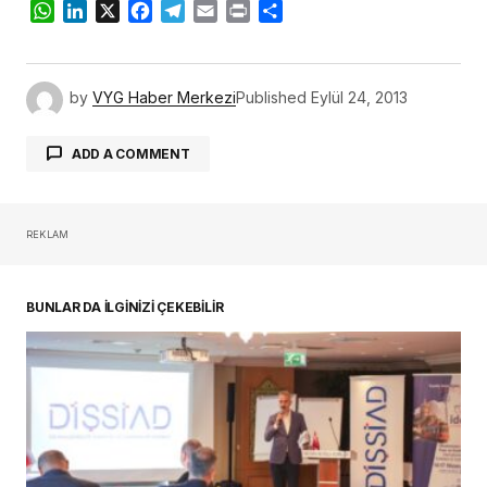
WhatsApp
LinkedIn
X
Facebook
Telegram
Email
Print
Share
by
VYG Haber Merkezi
Published
Eylül 24, 2013
ADD A COMMENT
REKLAM
oturum açmalısınız
BUNLAR DA İLGİNİZİ ÇEKEBİLİR