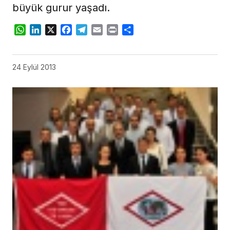
büyük gurur yaşadı.
WhatsApp
LinkedIn
X
Facebook
Telegram
Email
Print
Share
24 Eylül 2013