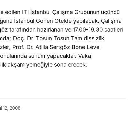
ze edilen ITI İstanbul Çalışma Grubunun üçüncü
ünü İstanbul Gönen Otelde yapılacak. Çalışma
göz tarafından hazırlanan ve 17.00-19.30 saatleri
mda; Doç. Dr. Tosun Tosun Tam dişsizlik
ler, Prof. Dr. Atilla Sertgöz Bone Level
 konularında sunum yapacaklar. Vaka
nlik akşam yemeğiyle sona erecek.
ül 12, 2008