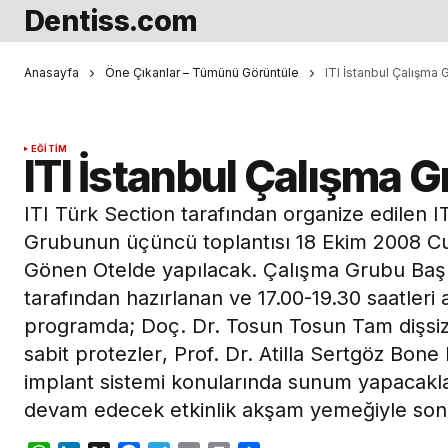
Dentiss.com
Anasayfa
Öne Çıkanlar – Tümünü Görüntüle
ITI İstanbul Çalışma 
EĞITIM
ITI İstanbul Çalışma G
ITI Türk Section tarafından organize edilen I
Grubunun üçüncü toplantısı 18 Ekim 2008 C
Gönen Otelde yapılacak. Çalışma Grubu Başka
tarafından hazırlanan ve 17.00-19.30 saatleri 
programda; Doç. Dr. Tosun Tosun Tam dişsizl
sabit protezler, Prof. Dr. Atilla Sertgöz Bo
implant sistemi konularında sunum yapacakla
devam edecek etkinlik akşam yemeğiyle son