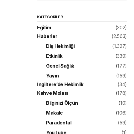
KATEGORILER
Eğitim
(302)
Haberler
(2.563)
Diş Hekimliği
(1.327)
Etkinlik
(339)
Genel Sağlık
(177)
Yayın
(159)
İngiltere’de Hekimlik
(34)
Kahve Molası
(178)
Bilginizi Ölçün
(10)
Makale
(106)
Paradental
(59)
YouTube
(1)