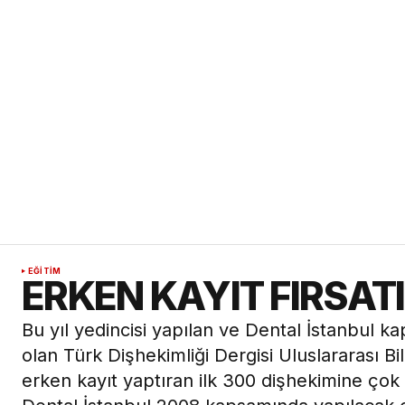
EĞITIM
ERKEN KAYIT FIRSATI
Bu yıl yedincisi yapılan ve Dental İstanbul k
olan Türk Dişhekimliği Dergisi Uluslararası B
erken kayıt yaptıran ilk 300 dişhekimine çok a