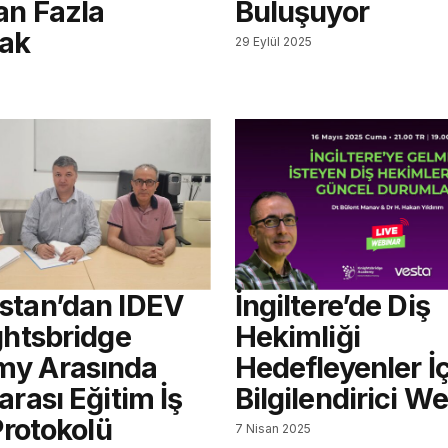
an Fazla
Buluşuyor
cak
29 Eylül 2025
stan’dan IDEV
İngiltere’de Diş
ghtsbridge
Hekimliği
y Arasında
Hedefleyenler İ
arası Eğitim İş
Bilgilendirici W
 Protokolü
7 Nisan 2025