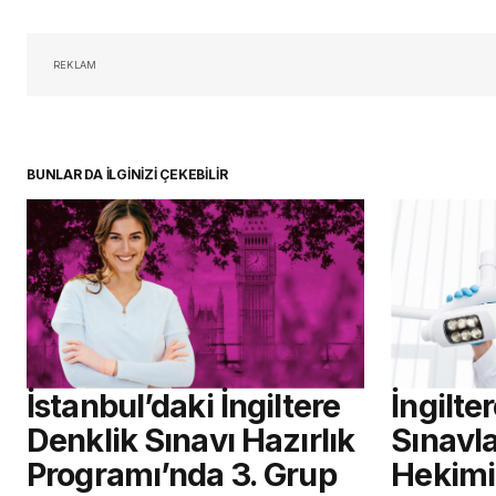
oturum 
REKLAM
BUNLAR DA İLGİNİZİ ÇEKEBİLİR
İstanbul’daki İngiltere
İngilte
Denklik Sınavı Hazırlık
Sınavla
Programı’nda 3. Grup
Hekimi 