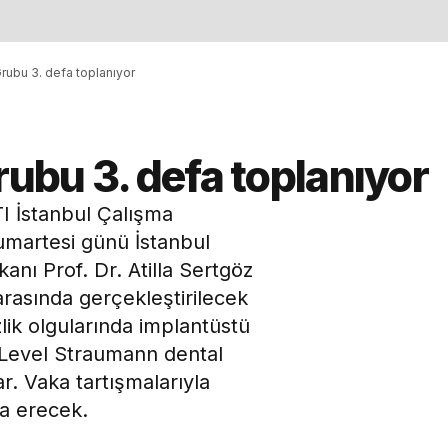
Grubu 3. defa toplanıyor
rubu 3. defa toplanıyor
TI İstanbul Çalışma
umartesi günü İstanbul
nı Prof. Dr. Atilla Sertgöz
arasında gerçekleştirilecek
ik olgularında implantüstü
ne Level Straumann dental
r. Vaka tartışmalarıyla
a erecek.