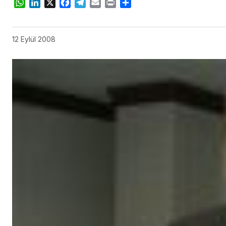
WhatsApp
LinkedIn
X
Facebook
Telegram
Email
Print
Share
12 Eylül 2008