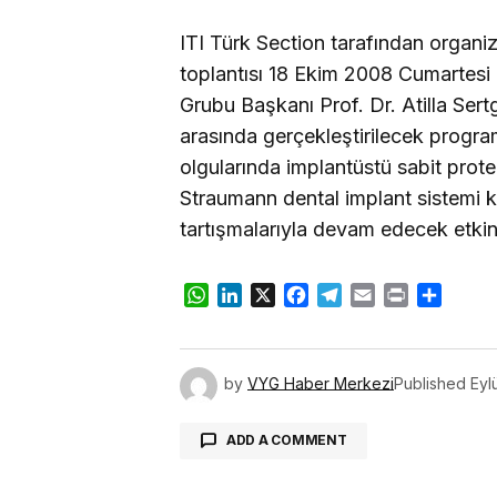
ITI Türk Section tarafından organi
toplantısı
18 Ekim 2008 Cumartesi g
Grubu Başkanı Prof. Dr. Atilla Sert
arasında gerçekleştirilecek progra
olgularında implantüstü sabit protez
Straumann dental implant sistemi
tartışmalarıyla devam edecek etki
WhatsApp
LinkedIn
X
Facebook
Telegram
Email
Print
Share
by
VYG Haber Merkezi
Published
Eyl
ADD A COMMENT