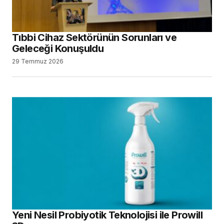
Tıbbi Cihaz Sektörünün Sorunları ve
Geleceği Konuşuldu
29 Temmuz 2026
Yeni Nesil Probiyotik Teknolojisi ile Prowill