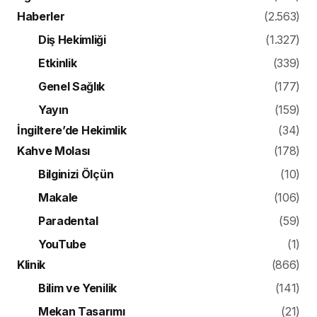
Haberler
(2.563)
Diş Hekimliği
(1.327)
Etkinlik
(339)
Genel Sağlık
(177)
Yayın
(159)
İngiltere’de Hekimlik
(34)
Kahve Molası
(178)
Bilginizi Ölçün
(10)
Makale
(106)
Paradental
(59)
YouTube
(1)
Klinik
(866)
Bilim ve Yenilik
(141)
Mekan Tasarımı
(21)