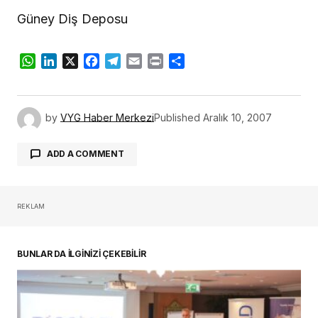
Güney Diş Deposu
WhatsApp
LinkedIn
X
Facebook
Telegram
Email
Print
Share
by
VYG Haber Merkezi
Published
Aralık 10, 2007
ADD A COMMENT
REKLAM
oturum açmalısınız
BUNLAR DA İLGİNİZİ ÇEKEBİLİR