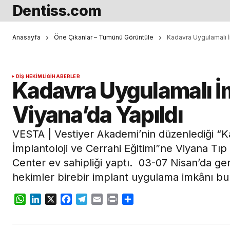
Dentiss.com
Anasayfa
Öne Çıkanlar – Tümünü Görüntüle
Kadavra Uygulamalı İ
DIŞ HEKIMLIĞI
HABERLER
Kadavra Uygulamalı İm
Viyana’da Yapıldı
VESTA | Vestiyer Akademi’nin düzenlediği “
İmplantoloji ve Cerrahi Eğitimi”ne Viyana Tı
Center ev sahipliği yaptı. 03-07 Nisan’da ger
hekimler birebir implant uygulama imkânı bu
WhatsApp
LinkedIn
X
Facebook
Telegram
Email
Print
Share