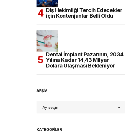
Diş Hekimliği Tercih Edecekler
için Kontenjanlar Belli Oldu
Dental İmplant Pazarının, 2034
Yılına Kadar 14,43 Milyar
Dolara Ulaşması Bekleniyor
ARŞİV
KATEGORILER