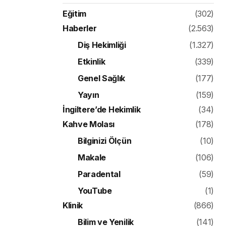
Eğitim
(302)
Haberler
(2.563)
Diş Hekimliği
(1.327)
Etkinlik
(339)
Genel Sağlık
(177)
Yayın
(159)
İngiltere’de Hekimlik
(34)
Kahve Molası
(178)
Bilginizi Ölçün
(10)
Makale
(106)
Paradental
(59)
YouTube
(1)
Klinik
(866)
Bilim ve Yenilik
(141)