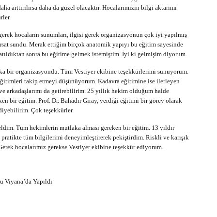
a arttırılırsa daha da güzel olacaktır. Hocalarımızın bilgi aktarımı
ler.
gerek hocaların sunumları, ilgisi gerek organizasyonun çok iyi yapılmış
rsat sundu. Merak ettiğim birçok anatomik yapıyı bu eğitim sayesinde
katıldıktan sonra bu eğitime gelmek istemiştim. İyi ki gelmişim diyorum.
ka bir organizasyondu. Tüm Vestiyer ekibine teşekkürlerimi sunuyorum.
ğitimleri takip etmeyi düşünüyorum. Kadavra eğitimine ise ilerleyen
r ve arkadaşlarımı da getirebilirim. 25 yıllık hekim olduğum halde
n bir eğitim. Prof. Dr. Bahadır Giray, verdiği eğitimi bir görev olarak
diyebilirim. Çok teşekkürler.
eldim. Tüm hekimlerin mutlaka alması gereken bir eğitim. 13 yıldır
ratikte tüm bilgilerimi deneyimleştirerek pekiştirdim. Riskli ve karışık
Gerek hocalarımız gerekse Vestiyer ekibine teşekkür ediyorum.