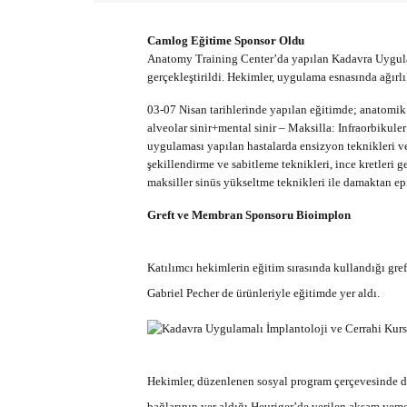
Camlog Eğitime Sponsor Oldu
Anatomy Training Center’da yapılan Kadavra Uygula
gerçekleştirildi. Hekimler, uygulama esnasında ağırlı
03-07 Nisan tarihlerinde yapılan eğitimde; anatomik 
alveolar sinir+mental sinir – Maksilla: Infraorbikuler si
uygulaması yapılan hastalarda ensizyon teknikleri v
şekillendirme ve sabitleme teknikleri, ince kretleri g
maksiller sinüs yükseltme teknikleri ile damaktan ep
Greft ve Membran Sponsoru Bioimplon
Katılımcı hekimlerin eğitim sırasında kullandığı gr
Gabriel Pecher de ürünleriyle eğitimde yer aldı.
Hekimler, düzenlenen sosyal program çerçevesinde
bağlarının yer aldığı Heuriger’de verilen akşam yemeğ