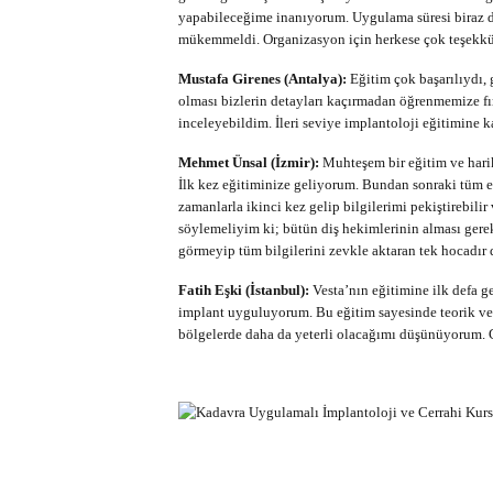
yapabileceğime inanıyorum. Uygulama süresi biraz dah
mükemmeldi. Organizasyon için herkese çok teşekkür
Mustafa Girenes (Antalya):
Eğitim çok başarılıydı, 
olması bizlerin detayları kaçırmadan öğrenmemize fı
inceleyebildim. İleri seviye implantoloji eğitimine 
Mehmet Ünsal (İzmir):
Muhteşem bir eğitim ve hari
İlk kez eğitiminize geliyorum. Bundan sonraki tüm e
zamanlarla ikinci kez gelip bilgilerimi pekiştirebili
söylemeliyim ki; bütün diş hekimlerinin alması gereke
görmeyip tüm bilgilerini zevkle aktaran tek hocadır 
Fatih Eşki (İstanbul):
Vesta’nın eğitimine ilk defa g
implant uyguluyorum. Bu eğitim sayesinde teorik ve p
bölgelerde daha da yeterli olacağımı düşünüyorum. 