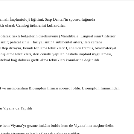
malı İmplantoloji Eğitimi, Sarp Dental’in sponsorluğunda
klı olarak Camlog ürünlerini kullandılar.
olarak riskli bölgelerin diseksiyonu (Mandibula: Lingual sinir+inferior
nir; palatal sinir + fasiyal sinir + submental arter), ileri cerrahi
e flep dizaynı, kemik toplama teknikleri: Çene ucu+ramus, biyomateryal
enişletme teknikleri, ileri cerrahi yapılan hastada implant uygulaması,
itelyal bağ dokusu grefti alma teknikleri konularına değinildi.
eft ve membranlara Bioimplon firması sponsor oldu. Bioimplon firmasından
 de hem Viyana’yı gezme imkânı buldu hem de Viyana’nın meşhur üzüm
inde bir araya gelerek eğlenceli vakit geçirdiler.