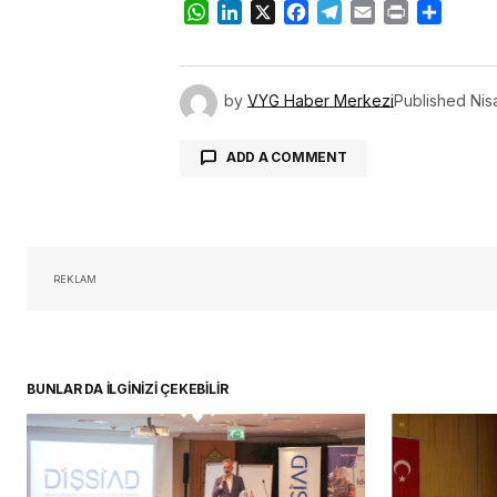
WhatsApp
LinkedIn
X
Facebook
Telegram
Email
Print
Share
by
VYG Haber Merkezi
Published
Nis
ADD A COMMENT
oturum 
REKLAM
BUNLAR DA İLGİNİZİ ÇEKEBİLİR