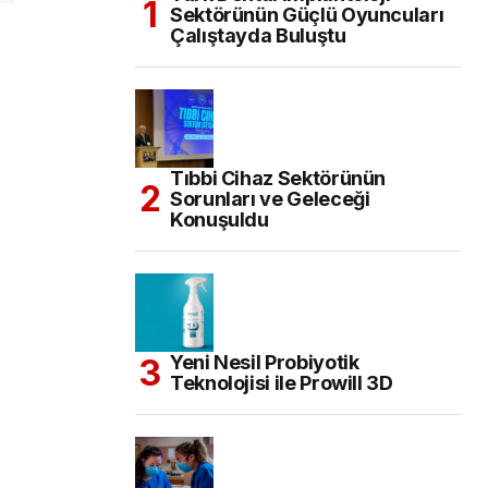
Sektörünün Güçlü Oyuncuları
Çalıştayda Buluştu
Tıbbi Cihaz Sektörünün
Sorunları ve Geleceği
Konuşuldu
Yeni Nesil Probiyotik
Teknolojisi ile Prowill 3D