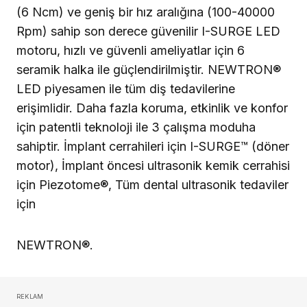
(6 Ncm) ve geniş bir hız aralığına (100-40000
Rpm) sahip son derece güvenilir I-SURGE LED
motoru, hızlı ve güvenli ameliyatlar için 6
seramik halka ile güçlendirilmiştir. NEWTRON®
LED piyesa­men ile tüm diş tedavilerine
erişimlidir. Daha fazla koruma, etkin­lik ve konfor
için patentli teknoloji ile 3 çalışma moduha
sahiptir. İmplant cerrahileri için I-SURGE™ (döner
motor), İmplant önce­si ultrasonik kemik cerrahisi
için Piezotome®, Tüm dental ult­rasonik tedavi­ler
için
NEWTRON®.
REKLAM