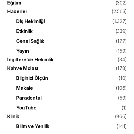
Eğitim
(302)
Haberler
(2.563)
Diş Hekimliği
(1.327)
Etkinlik
(339)
Genel Sağlık
(177)
Yayın
(159)
İngiltere’de Hekimlik
(34)
Kahve Molası
(178)
Bilginizi Ölçün
(10)
Makale
(106)
Paradental
(59)
YouTube
(1)
Klinik
(866)
Bilim ve Yenilik
(141)