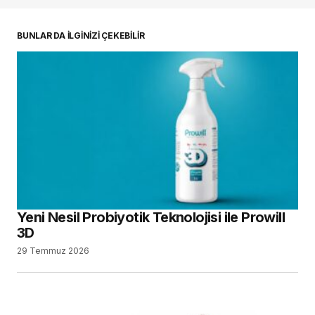
BUNLAR DA İLGİNİZİ ÇEKEBİLİR
Yeni Nesil Probiyotik Teknolojisi ile Prowill
3D
29 Temmuz 2026