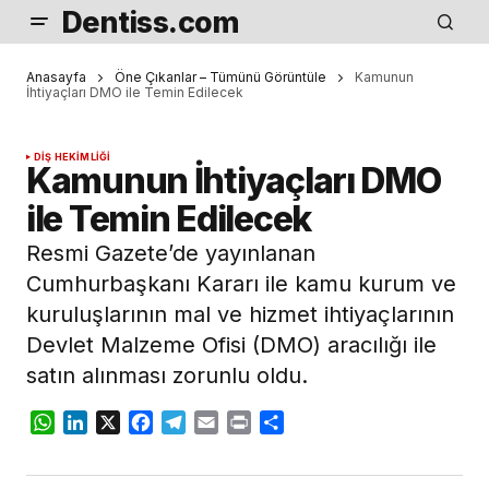
Dentiss.com
Anasayfa
Öne Çıkanlar – Tümünü Görüntüle
Kamunun
İhtiyaçları DMO ile Temin Edilecek
DIŞ HEKIMLIĞI
Kamunun İhtiyaçları DMO
ile Temin Edilecek
Resmi Gazete’de yayınlanan
Cumhurbaşkanı Kararı ile kamu kurum ve
kuruluşlarının mal ve hizmet ihtiyaçlarının
Devlet Malzeme Ofisi (DMO) aracılığı ile
satın alınması zorunlu oldu.
WhatsApp
LinkedIn
X
Facebook
Telegram
Email
Print
Share