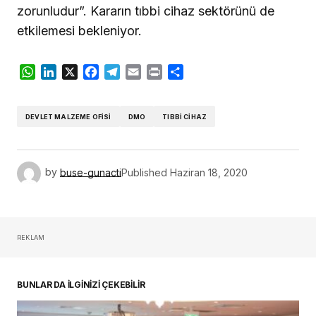
zorunludur”. Kararın tıbbi cihaz sektörünü de
etkilemesi bekleniyor.
WhatsApp
LinkedIn
X
Facebook
Telegram
Email
Print
Share
DEVLET MALZEME OFISI
DMO
TIBBI CIHAZ
by
buse-gunacti
Published
Haziran 18, 2020
REKLAM
BUNLAR DA İLGİNİZİ ÇEKEBİLİR