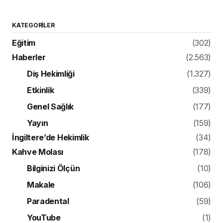
KATEGORILER
Eğitim
(302)
Haberler
(2.563)
Diş Hekimliği
(1.327)
Etkinlik
(339)
Genel Sağlık
(177)
Yayın
(159)
İngiltere’de Hekimlik
(34)
Kahve Molası
(178)
Bilginizi Ölçün
(10)
Makale
(106)
Paradental
(59)
YouTube
(1)