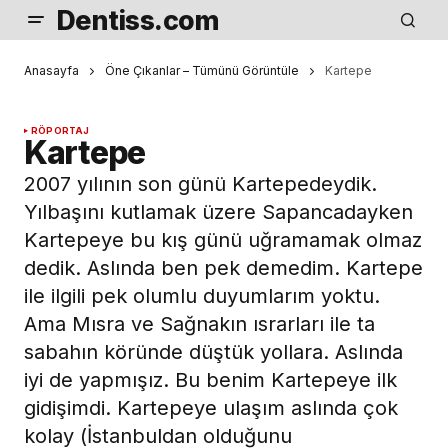
Dentiss.com
Anasayfa
Öne Çıkanlar – Tümünü Görüntüle
Kartepe
RÖPORTAJ
Kartepe
2007 yılının son günü Kartepedeydik.
Yılbaşını kutlamak üzere Sapancadayken
Kartepeye bu kış günü uğramamak olmaz
dedik. Aslında ben pek demedim. Kartepe
ile ilgili pek olumlu duyumlarım yoktu.
Ama Mısra ve Sağnakın ısrarları ile ta
sabahın köründe düştük yollara. Aslında
iyi de yapmışız. Bu benim Kartepeye ilk
gidişimdi. Kartepeye ulaşım aslında çok
kolay (İstanbuldan olduğunu