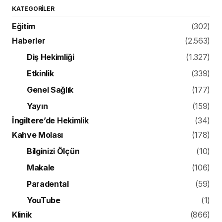
KATEGORILER
Eğitim
(302)
Haberler
(2.563)
Diş Hekimliği
(1.327)
Etkinlik
(339)
Genel Sağlık
(177)
Yayın
(159)
İngiltere’de Hekimlik
(34)
Kahve Molası
(178)
Bilginizi Ölçün
(10)
Makale
(106)
Paradental
(59)
YouTube
(1)
Klinik
(866)