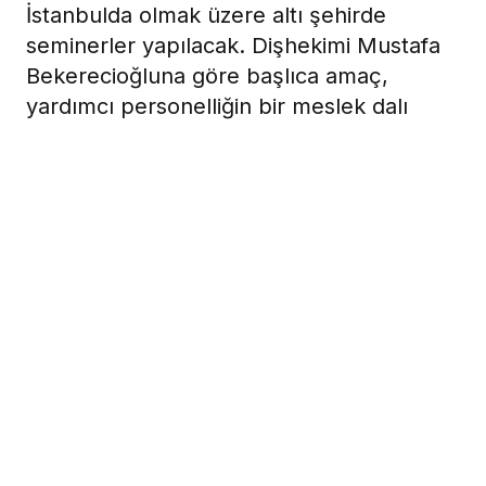
İstanbulda olmak üzere altı şehirde
seminerler yapılacak. Dişhekimi Mustafa
Bekerecioğluna göre başlıca amaç,
yardımcı personelliğin bir meslek dalı
olarak benimsenmesine katkıda
bulunmak.
15 Şubat 2008