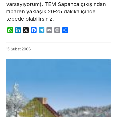
varsayıyorum). TEM Sapanca çıkışından
itibaren yaklaşık 20-25 dakika içinde
tepede olabilirsiniz.
WhatsApp
LinkedIn
X
Facebook
Telegram
Email
Print
Share
15 Şubat 2008