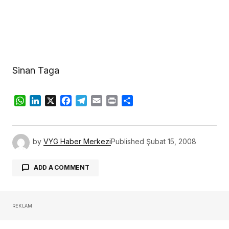
Sinan Taga
WhatsApp
LinkedIn
X
Facebook
Telegram
Email
Print
Share
by
VYG Haber Merkezi
Published
Şubat 15, 2008
ADD A COMMENT
REKLAM
oturum açmalısınız