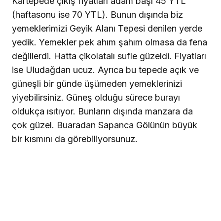
Kartepede çıkış fiyatları adam başı 45 YTL
(haftasonu ise 70 YTL). Bunun dışında biz
yemeklerimizi Geyik Alanı Tepesi denilen yerde
yedik. Yemekler pek ahım şahım olmasa da fena
değillerdi. Hatta çikolatalı sufle güzeldi. Fiyatları
ise Uludağdan ucuz. Ayrıca bu tepede açık ve
güneşli bir günde üşümeden yemeklerinizi
yiyebilirsiniz. Güneş olduğu sürece burayı
oldukça ısıtıyor. Bunların dışında manzara da
çok güzel. Buaradan Sapanca Gölünün büyük
bir kısmını da görebiliyorsunuz.