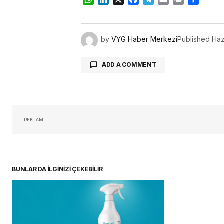
by
VYG Haber Merkezi
Published
Haz
ADD A COMMENT
oturum 
REKLAM
BUNLAR DA İLGİNİZİ ÇEKEBİLİR