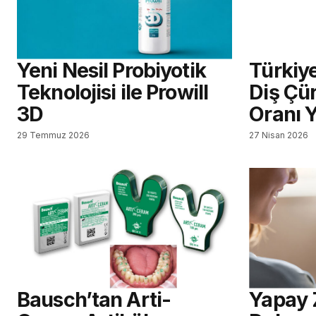
Yeni Nesil Probiyotik
Türkiy
Teknolojisi ile Prowill
Diş Çü
3D
Oranı 
29 Temmuz 2026
27 Nisan 2026
Bausch’tan Arti-
Yapay 