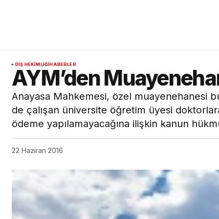
DIŞ HEKIMLIĞI
HABERLER
AYM’den Muayenehan
Anayasa Mahkemesi, özel muayenehanesi bu
de çalışan üniversite öğretim üyesi doktorla
ödeme yapılamayacağına ilişkin kanun hükmün
22 Haziran 2016