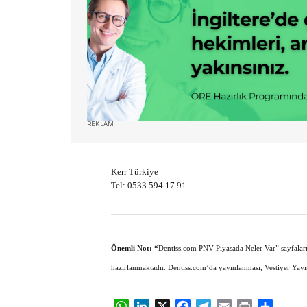
REKLAM
Kerr Türkiye
Tel: 0533 594 17 91
Önemli Not: “
Dentiss.com PNV-Piyasada Neler Var” sayfalarında
hazırlanmaktadır. Dentiss.com’da yayınlanması, Vestiyer Yay
WhatsApp
LinkedIn
X
Facebook
Telegram
Email
Print
Share