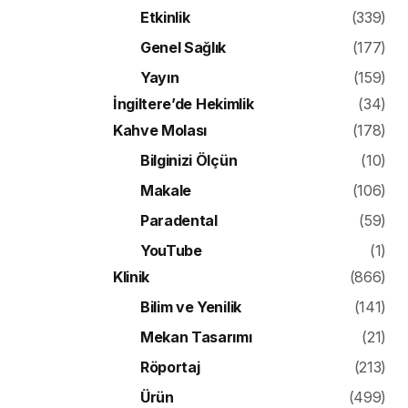
Etkinlik
(339)
Genel Sağlık
(177)
Yayın
(159)
İngiltere’de Hekimlik
(34)
Kahve Molası
(178)
Bilginizi Ölçün
(10)
Makale
(106)
Paradental
(59)
YouTube
(1)
Klinik
(866)
Bilim ve Yenilik
(141)
Mekan Tasarımı
(21)
Röportaj
(213)
Ürün
(499)