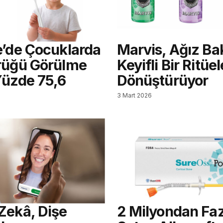
e’de Çocuklarda
Marvis, Ağız Ba
rüğü Görülme
Keyifli Bir Ritüel
Yüzde 75,6
Dönüştürüyor
3 Mart 2026
Zekâ, Dişe
2 Milyondan Faz