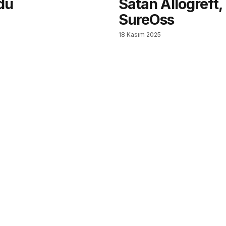
du
Satan Allogreft,
SureOss
18 Kasım 2025