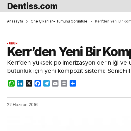
Dentiss.com
Anasayfa
Öne Çıkanlar – Tümünü Görüntüle
Kerr’den Yeni Bir Kom
ÜRÜN
Kerr’den Yeni Bir Komp
Kerr’den yüksek polimerizasyon derinliği ve 
bütünlük için yeni kompozit sistemi: SonicFill
WhatsApp
LinkedIn
X
Facebook
Telegram
Email
Print
Share
22 Haziran 2016