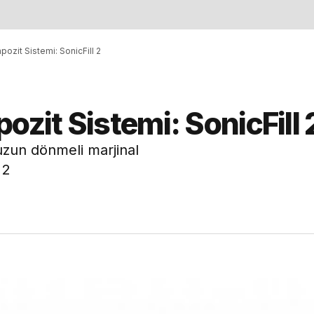
pozit Sistemi: SonicFill 2
ozit Sistemi: SonicFill 
uzun dönmeli marjinal
 2