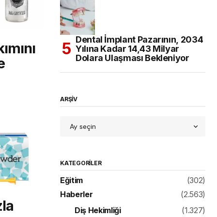
Dental İmplant Pazarının, 2034
kımını
Yılına Kadar 14,43 Milyar
Dolara Ulaşması Bekleniyor
e
ARŞİV
KATEGORILER
Eğitim
(302)
Haberler
(2.563)
la
Diş Hekimliği
(1.327)