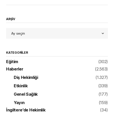
ARŞİV
KATEGORILER
Eğitim
(302)
Haberler
(2.563)
Diş Hekimliği
(1.327)
Etkinlik
(339)
Genel Sağlık
(177)
Yayın
(159)
İngiltere’de Hekimlik
(34)