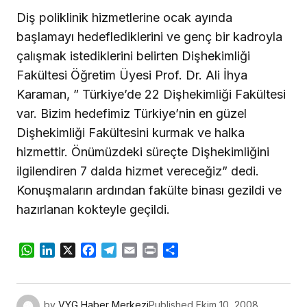
Diş poliklinik hizmetlerine ocak ayında
başlamayı hedeflediklerini ve genç bir kadroyla
çalışmak istediklerini belirten Dişhekimliği
Fakültesi Öğretim Üyesi Prof. Dr. Ali İhya
Karaman, ” Türkiye’de 22 Dişhekimliği Fakültesi
var. Bizim hedefimiz Türkiye’nin en güzel
Dişhekimliği Fakültesini kurmak ve halka
hizmettir. Önümüzdeki süreçte Dişhekimliğini
ilgilendiren 7 dalda hizmet vereceğiz” dedi.
Konuşmaların ardından fakülte binası gezildi ve
hazırlanan kokteyle geçildi.
WhatsApp
LinkedIn
X
Facebook
Telegram
Email
Print
Share
by
VYG Haber Merkezi
Published
Ekim 10, 2008