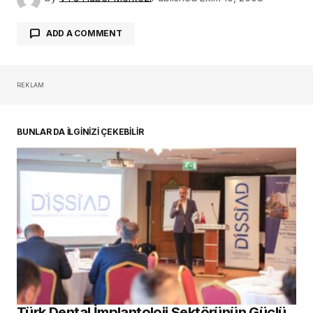
ADD A COMMENT
REKLAM
oturum açmalısınız
BUNLAR DA İLGİNİZİ ÇEKEBİLİR
Türk Dental İmplantoloji Sektörünün Güçlü