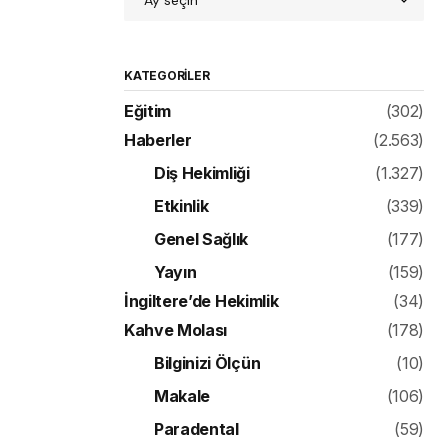
KATEGORILER
Eğitim
(302)
Haberler
(2.563)
Diş Hekimliği
(1.327)
Etkinlik
(339)
Genel Sağlık
(177)
Yayın
(159)
İngiltere’de Hekimlik
(34)
Kahve Molası
(178)
Bilginizi Ölçün
(10)
Makale
(106)
Paradental
(59)