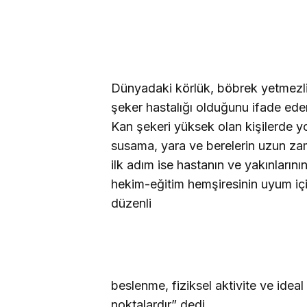
Dünyadaki körlük, böbrek yetmezli
şeker hastalığı olduğunu ifade eden 
Kan şekeri yüksek olan kişilerde yor
susama, yara ve berelerin uzun zama
ilk adım ise hastanın ve yakınlarını
hekim-eğitim hemşiresinin uyum içind
düzenli
beslenme, fiziksel aktivite ve ide
noktalardır” dedi.