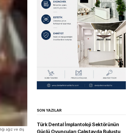
SON YAZILAR
Türk Dental İmplantoloji Sektörünün
ığı ağız ve diş
Güçlü Oyuncuları Çalıştayda Buluştu