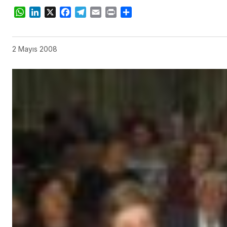
WhatsApp
LinkedIn
X
Facebook
Telegram
Email
Print
Share
2 Mayıs 2008