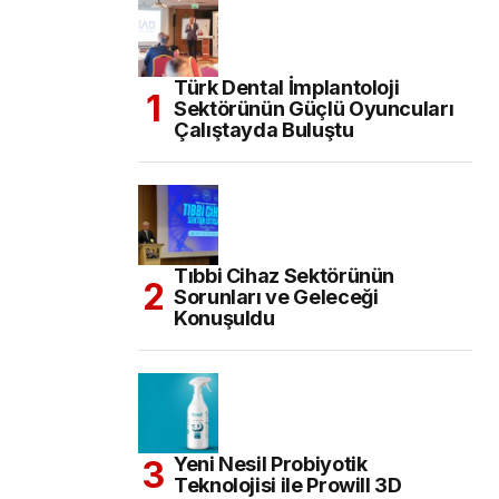
Türk Dental İmplantoloji
Sektörünün Güçlü Oyuncuları
Çalıştayda Buluştu
Tıbbi Cihaz Sektörünün
Sorunları ve Geleceği
Konuşuldu
Yeni Nesil Probiyotik
Teknolojisi ile Prowill 3D