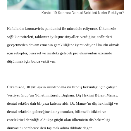
Kovid-19 Sonrası Dental Sektörü Neler Bekliyor?
Haftalardır koronavirüs pandemisi ile mücadele ediyoruz. Ülkemizde
sağlık otoriteleri, tablonun iyileşme sinyalleri verdiğine, tedbirleri
gevşetmeden devam etmenin gerekliliğine işaret ediyor. Umutlu olmak
için sebepler, bireysel ve mesleki gelecek projeksiyonları üzerinde
düşünmek için bolca vakit var.
Ülkemizde, 30 yılı aşkın süredir daha iyi bir diş hekimliği için çalışan
Vestiyer Grup’un Yönetim Kurulu Başkanı, Diş Hekimi Bülent Manav,
dental sektöre dair bir yazı kaleme aldı. Dt. Manav’ın diş hekimliği ve
dental sektörün geleceğine dair yorumları, bilimsel birikimi ve
entelektüel derinliği oldukça güçlü olan ülkemizin diş hekimliği
dünyasını beraberce ileri taşımak adına dikkate değer.