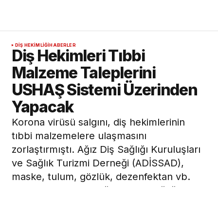
DIŞ HEKIMLIĞI
HABERLER
Diş Hekimleri Tıbbi
Malzeme Taleplerini
USHAŞ Sistemi Üzerinden
Yapacak
Korona virüsü salgını, diş hekimlerinin
tıbbi malzemelere ulaşmasını
zorlaştırmıştı. Ağız Diş Sağlığı Kuruluşları
ve Sağlık Turizmi Derneği (ADİSSAD),
maske, tulum, gözlük, dezenfektan vb.
malzemelerin özel ağız ve diş sağlığı
tesislerine tedariki için USHAŞ
Uluslararası Sağlık Hizmetleri A.Ş. ile