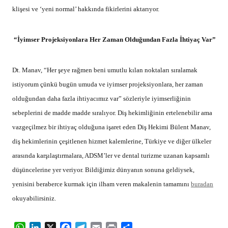
klişesi ve ‘yeni normal’ hakkında fikirlerini aktarıyor.
“İyimser Projeksiyonlara Her Zaman Olduğundan Fazla İhtiyaç Var”
Dt. Manav, “Her şeye rağmen beni umutlu kılan noktaları sıralamak
istiyorum çünkü bugün umuda ve iyimser projeksiyonlara, her zaman
olduğundan daha fazla ihtiyacımız var” sözleriyle iyimserliğinin
sebeplerini de madde madde sıralıyor. Diş hekimliğinin ertelenebilir ama
vazgeçilmez bir ihtiyaç olduğuna işaret eden Diş Hekimi Bülent Manav,
diş hekimlerinin çeşitlenen hizmet kalemlerine, Türkiye ve diğer ülkeler
arasında karşılaştırmalara, ADSM’ler ve dental turizme uzanan kapsamlı
düşüncelerine yer veriyor. Bildiğimiz dünyanın sonuna geldiysek,
yenisini beraberce kurmak için ilham veren makalenin tamamını
buradan
okuyabilirsiniz.
WhatsApp
LinkedIn
X
Facebook
Telegram
Email
Print
Share