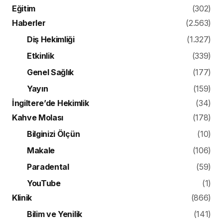
Eğitim
(302)
Haberler
(2.563)
Diş Hekimliği
(1.327)
Etkinlik
(339)
Genel Sağlık
(177)
Yayın
(159)
İngiltere’de Hekimlik
(34)
Kahve Molası
(178)
Bilginizi Ölçün
(10)
Makale
(106)
Paradental
(59)
YouTube
(1)
Klinik
(866)
Bilim ve Yenilik
(141)