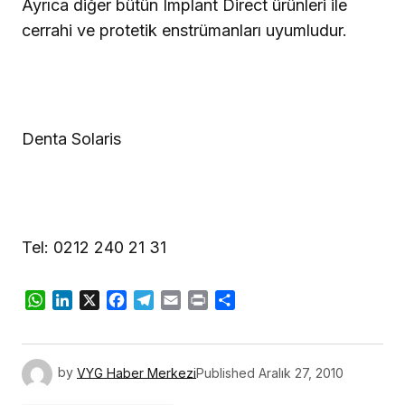
Ayrıca diğer bütün Implant Direct ürünleri ile
cerrahi ve protetik enstrümanları uyumludur.
Denta Solaris
Tel: 0212 240 21 31
WhatsApp
LinkedIn
X
Facebook
Telegram
Email
Print
Share
by
VYG Haber Merkezi
Published
Aralık 27, 2010