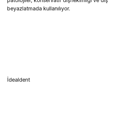
patolojiler, konservatif dişhekimliği ve diş
beyazlatmada kullanılıyor.
İdealdent