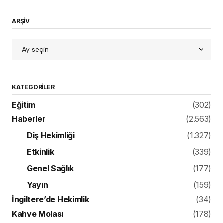
ARŞİV
KATEGORILER
Eğitim
(302)
Haberler
(2.563)
Diş Hekimliği
(1.327)
Etkinlik
(339)
Genel Sağlık
(177)
Yayın
(159)
İngiltere’de Hekimlik
(34)
Kahve Molası
(178)