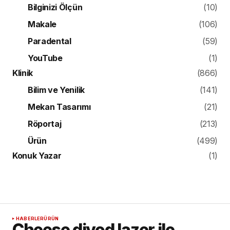
Bilginizi Ölçün
(10)
Makale
(106)
Paradental
(59)
YouTube
(1)
Klinik
(866)
Bilim ve Yenilik
(141)
Mekan Tasarımı
(21)
Röportaj
(213)
Ürün
(499)
Konuk Yazar
(1)
HABERLER
ÜRÜN
Cheese diyod lazer ile