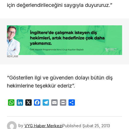
için değerlendirileceğini saygıyla duyururuz.”
REKLAM
“Gösterilen ilgi ve güvenden dolayı bütün diş
hekimlerine teşekkür ederiz”.
WhatsApp
LinkedIn
X
Facebook
Telegram
Email
Print
Share
by
VYG Haber Merkezi
Published
Şubat 25, 2013