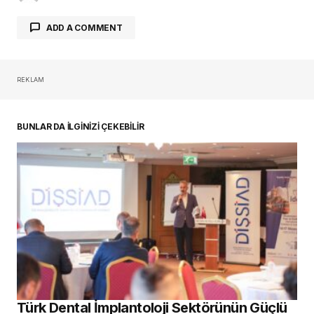
ADD A COMMENT
REKLAM
oturum açmalısınız
BUNLAR DA İLGİNİZİ ÇEKEBİLİR
Türk Dental İmplantoloji Sektörünün Güçlü