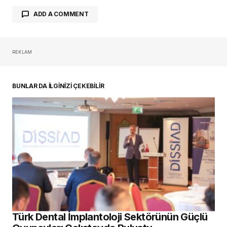
ADD A COMMENT
REKLAM
oturum açmalısınız
BUNLAR DA İLGİNİZİ ÇEKEBİLİR
Türk Dental İmplantoloji Sektörünün Güçlü