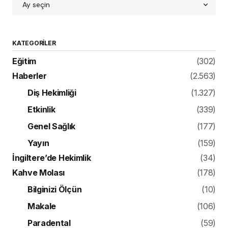
KATEGORILER
Eğitim
(302)
Haberler
(2.563)
Diş Hekimliği
(1.327)
Etkinlik
(339)
Genel Sağlık
(177)
Yayın
(159)
İngiltere’de Hekimlik
(34)
Kahve Molası
(178)
Bilginizi Ölçün
(10)
Makale
(106)
Paradental
(59)