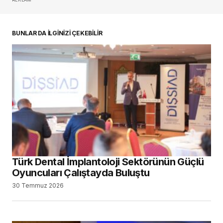
oturum açmalısınız
BUNLAR DA İLGİNİZİ ÇEKEBİLİR
Türk Dental İmplantoloji Sektörünün Güçlü
Oyuncuları Çalıştayda Buluştu
30 Temmuz 2026