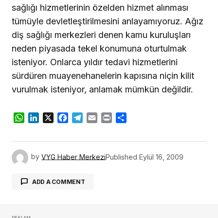
sağlığı hizmetlerinin özelden hizmet alınması
tümüyle devletleştirilmesini anlayamıyoruz. Ağız
diş sağlığı merkezleri denen kamu kuruluşları
neden piyasada tekel konumuna oturtulmak
isteniyor. Onlarca yıldır tedavi hizmetlerini
sürdüren muayenehanelerin kapısına niçin kilit
vurulmak isteniyor, anlamak mümkün değildir.
WhatsApp
LinkedIn
X
Facebook
Telegram
Email
Print
Share
by
VYG Haber Merkezi
Published
Eylül 16, 2009
ADD A COMMENT
REKLAM