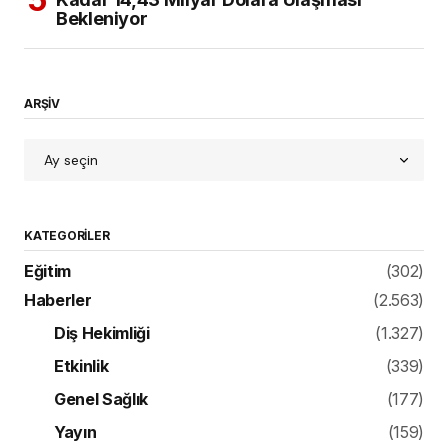
Bekleniyor
ARŞİV
KATEGORILER
Eğitim
(302)
Haberler
(2.563)
Diş Hekimliği
(1.327)
Etkinlik
(339)
Genel Sağlık
(177)
Yayın
(159)