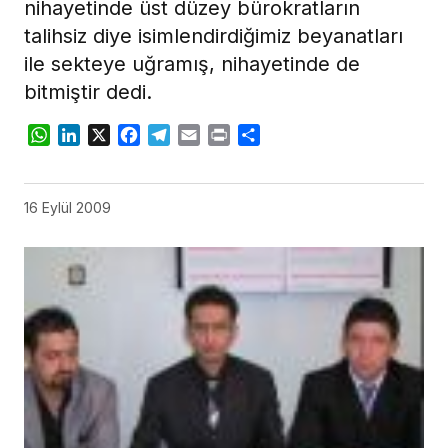
nihayetinde üst düzey bürokratların
talihsiz diye isimlendirdiğimiz beyanatları
ile sekteye uğramış, nihayetinde de
bitmiştir dedi.
WhatsApp
LinkedIn
X
Facebook
Telegram
Email
Print
Share
16 Eylül 2009